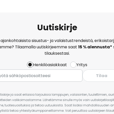
Uutiskirje
ajankohtaisista sisustus- ja valaistustrendeistä, erikoist
amme? Tilaamalla uutiskirjeemme saat
15 % alennusta*
tilauksestasi.
Henkilöasiakkaat
Yritys
Tilaa
iskirje ja saat erilaisia tarjouksia lamppujen, valaisinten, tuulettimien, a
uotteiden valikoimastamme. Lähetämme sinulle myös vain uutiskirjetilaajille
e, tuotesuosituksia ja tietoa uutuuksista. Saat lisäksi mahdollisuuden arv
yllistä tietoa yhteistyökumppaneiltamme. Voit peruuttaa uutiskirjeen til