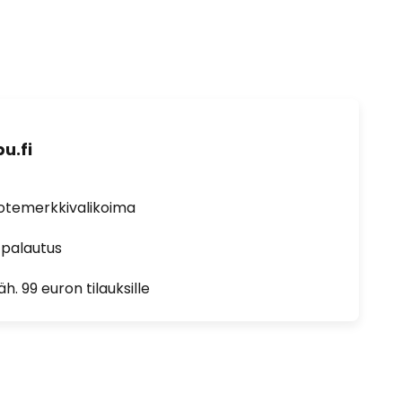
u.fi
uotemerkkivalikoima
 palautus
h. 99 euron tilauksille