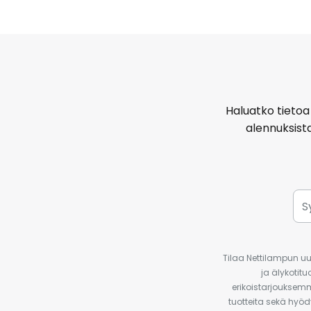
Haluatko tietoa 
alennuksist
Tilaa Nettilampun uut
ja älykotit
erikoistarjouksemm
tuotteita sekä hyöd