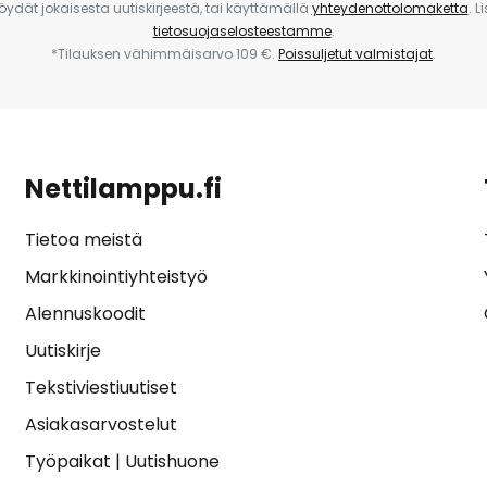
 löydät jokaisesta uutiskirjeestä, tai käyttämällä
yhteydenottolomaketta
. L
tietosuojaselosteestamme
.
*Tilauksen vähimmäisarvo 109 €.
Poissuljetut valmistajat
.
Nettilamppu.fi
Tietoa meistä
Markkinointiyhteistyö
Alennuskoodit
Uutiskirje
Tekstiviestiuutiset
Asiakasarvostelut
Työpaikat
|
Uutishuone