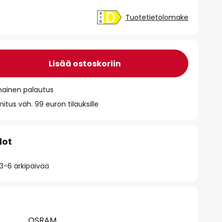
Tuotetietolomake
Lisää ostoskoriin
mainen palautus
itus väh. 99 euron tilauksille
dot
 3-6 arkipäivää
OSRAM