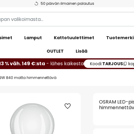
50 päivän ilmainen palautus
simet
Lamput
Kattotuulettimet
Tuotemerki
OUTLET
Lisää
13 % väh. 149 €:sta
- lähes kaikesta
Koodi:
TARJOUS
ko
.9W 840 matta himmennettävä
OSRAM LED-pi
himmennettä