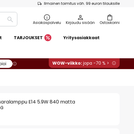
Ilmainen toimitus väh. 99 euron tilauksille
Etsi
Asiakaspalvelu
Kirjaudu sisään
Ostoskorini
t
TARJOUKSET
Yritysasiakkaat
WOW-viikko:
jopa -70 % >
pioi
saralamppu E14 5.9W 840 matta
vä