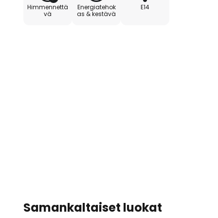
Himmennettä
Energiatehok
E14
vä
as & kestävä
Samankaltaiset luokat