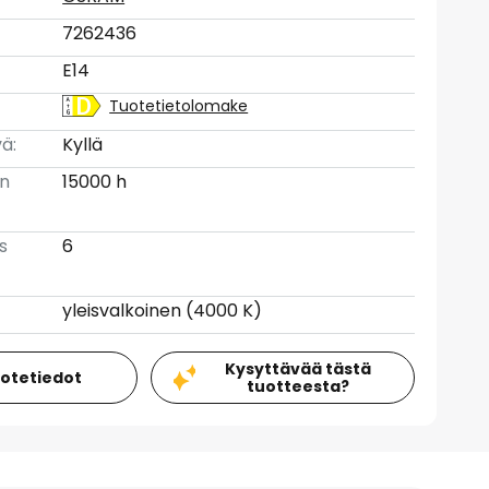
7262436
E14
Tuotetietolomake
ä:
Kyllä
en
15000 h
s
6
yleisvalkoinen (4000 K)
Kysyttävää tästä
uotetiedot
tuotteesta?