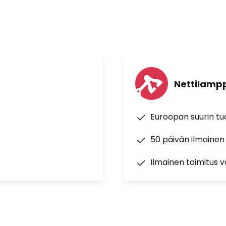
Nettilampp
Euroopan suurin t
50 päivän ilmainen
Ilmainen toimitus vä