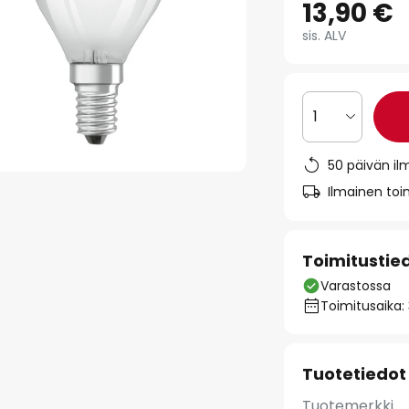
13,90 €
sis. ALV
1
50 päivän il
Ilmainen toim
Toimitustie
Varastossa
Toimitusaika:
Tuotetiedot
Tuotemerkki