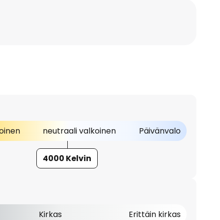
oinen
neutraali valkoinen
Päivänvalo
4000 Kelvin
Kirkas
Erittäin kirkas