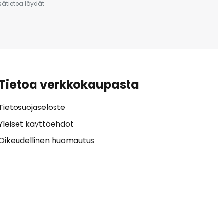
isätietoa löydät
Tietoa verkkokaupasta
Tietosuojaseloste
Yleiset käyttöehdot
Oikeudellinen huomautus