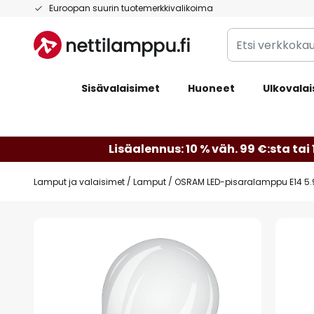
Skip
Euroopan suurin tuotemerkkivalikoima
to
Etsi
Content
verkkokaupan
valikoimasta...
Sisävalaisimet
Huoneet
Ulkovalai
Lisäalennus: 10 % väh. 99 €:sta tai 
Lamput ja valaisimet
Lamput
OSRAM LED-pisaralamppu E14 5
Skip
to
the
end
of
the