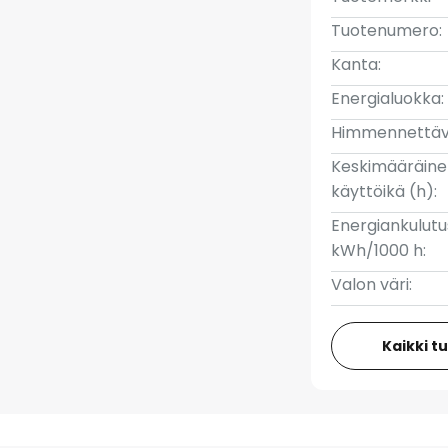
Tuotenumero:
Kanta:
Energialuokka:
Himmennettäv
Keskimääräin
käyttöikä (h):
Energiankulutu
kWh/1000 h:
Valon väri:
Kaikki t