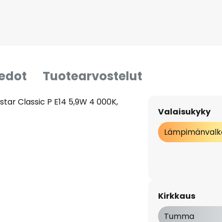
iedot
Tuotearvostelut
ar Classic P E14 5,9W 4 000K,
Valaisukyky
Lämpimänvalk
Kirkkaus
Tumma