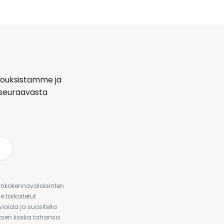
arjouksistamme ja
seuraavasta
urinkokennovalaisinten
 tarkoitetut
ioida ja suositella
auksen koska tahansa