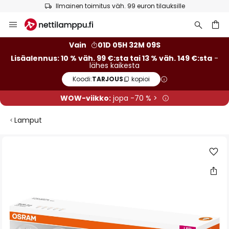
Ilmainen toimitus väh. 99 euron tilauksille
Skip
to
Content
Vain
01D 05H 32M 08S
Lisäalennus: 10 % väh. 99 €:sta tai 13 % väh. 149 €:sta
-
lähes kaikesta
Koodi:
TARJOUS
kopioi
WOW-viikko:
jopa -70 % >
Lamput
Skip
to
the
end
of
the
images