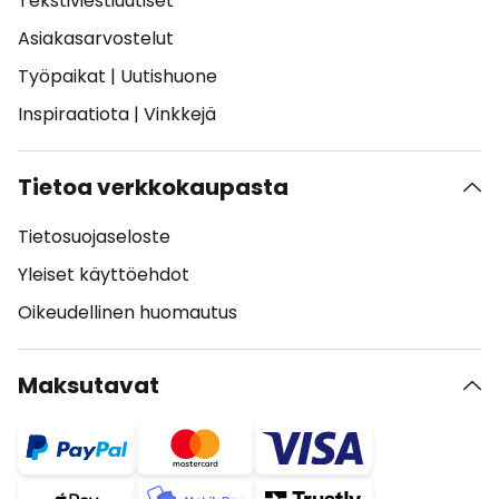
Tekstiviestiuutiset
Asiakasarvostelut
Työpaikat
|
Uutishuone
Inspiraatiota
|
Vinkkejä
Tietoa verkkokaupasta
Tietosuojaseloste
Yleiset käyttöehdot
Oikeudellinen huomautus
Maksutavat