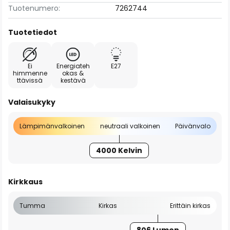
Tuotenumero:
7262744
Tuotetiedot
Ei
Energiateh
E27
himmenne
okas &
ttävissä
kestävä
Valaisukyky
Lämpimänvalkoinen
neutraali valkoinen
Päivänvalo
4000 Kelvin
Kirkkaus
Tumma
Kirkas
Erittäin kirkas