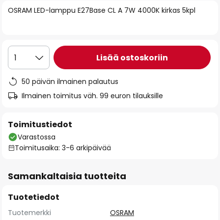
of
OSRAM LED-lamppu E27Base CL A 7W 4000K kirkas 5kpl
the
images
gallery
Lisää ostoskoriin
1
50 päivän ilmainen palautus
Ilmainen toimitus väh. 99 euron tilauksille
Toimitustiedot
Varastossa
Toimitusaika: 3-6 arkipäivää
Samankaltaisia tuotteita
Tuotetiedot
Tuotemerkki
OSRAM