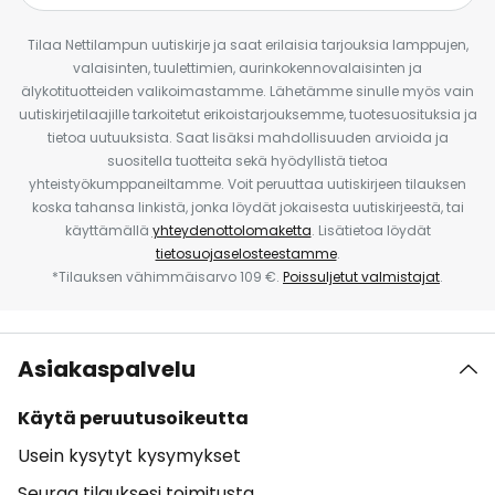
Tilaa Nettilampun uutiskirje ja saat erilaisia tarjouksia lamppujen,
valaisinten, tuulettimien, aurinkokennovalaisinten ja
älykotituotteiden valikoimastamme. Lähetämme sinulle myös vain
uutiskirjetilaajille tarkoitetut erikoistarjouksemme, tuotesuosituksia ja
tietoa uutuuksista. Saat lisäksi mahdollisuuden arvioida ja
suositella tuotteita sekä hyödyllistä tietoa
yhteistyökumppaneiltamme. Voit peruuttaa uutiskirjeen tilauksen
koska tahansa linkistä, jonka löydät jokaisesta uutiskirjeestä, tai
käyttämällä
yhteydenottolomaketta
. Lisätietoa löydät
tietosuojaselosteestamme
.
*Tilauksen vähimmäisarvo 109 €.
Poissuljetut valmistajat
.
Asiakaspalvelu
Käytä peruutusoikeutta
Usein kysytyt kysymykset
Seuraa tilauksesi toimitusta