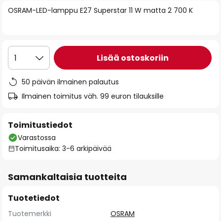
of
OSRAM-LED-lamppu E27 Superstar 11 W matta 2 700 K
the
images
gallery
Lisää ostoskoriin
1
50 päivän ilmainen palautus
Ilmainen toimitus väh. 99 euron tilauksille
Toimitustiedot
Varastossa
Toimitusaika: 3-6 arkipäivää
Samankaltaisia tuotteita
Tuotetiedot
Tuotemerkki
OSRAM