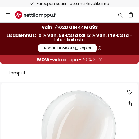
Euroopan suurin tuotemerkkivalikoima
Skip
to
Content
Vain
02D 01H 44M 08S
Lisäalennus: 10 % väh. 99 €:sta tai 13 % väh. 149 €:sta
-
lähes kaikesta
Koodi:
TARJOUS
kopioi
WOW-viikko:
jopa -70 % >
Lamput
Skip
to
the
end
of
the
images