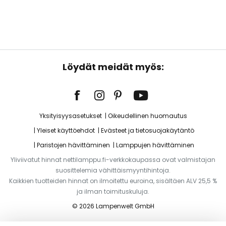
Löydät meidät myös:
Yksityisyysasetukset
Oikeudellinen huomautus
Yleiset käyttöehdot
Evästeet ja tietosuojakäytäntö
Paristojen hävittäminen
Lamppujen hävittäminen
Yliviivatut hinnat nettilamppu.fi-verkkokaupassa ovat valmistajan
suosittelemia vähittäismyyntihintoja.
Kaikkien tuotteiden hinnat on ilmoitettu euroina, sisältäen ALV 25,5 %
ja ilman toimituskuluja.
© 2026 Lampenwelt GmbH