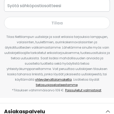
Tilaa
Tilaa Nettilampun uutiskirje ja saat erilaisia tarjouksia lamppujen,
valaisinten, tuulettimien, aurinkokennovalaisinten ja
älykotituotteiden valikoimastamme. Lähetämme sinulle myös vain
uutiskirjetilaajille tarkoitetut erikoistarjouksemme, tuotesuosituksia ja
tietoa uutuuksista. Saat lisäksi mahdollisuuden arvioida ja
suositella tuotteita sekä hyödyllistä tietoa
yhteistyökumppaneiltamme. Voit peruuttaa uutiskirjeen tilauksen
koska tahansa linkistä, jonka löydät jokaisesta uutiskirjeestä, tai
käyttämällä
yhteydenottolomaketta
. Lisätietoa löydät
tietosuojaselosteestamme
.
*Tilauksen vähimmäisarvo 109 €.
Poissuljetut valmistajat
.
Asiakaspalvelu