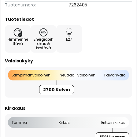
Tuotenumero:
7262405
Tuotetiedot
Himmenne
Energiateh
E27
ttävä
okas &
kestävä
Valaisukyky
Lämpimänvalkoinen
neutraali valkoinen
Päivänvalo
2700 Kelvin
Kirkkaus
Tumma
Kirkas
Erittäin kirkas