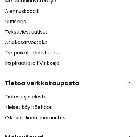
Markkinointiyhteistyö
Alennuskoodit
Uutiskirje
Tekstiviestiuutiset
Asiakasarvostelut
Työpaikat
|
Uutishuone
Inspiraatiota
|
Vinkkejä
Tietoa verkkokaupasta
Tietosuojaseloste
Yleiset käyttöehdot
Oikeudellinen huomautus