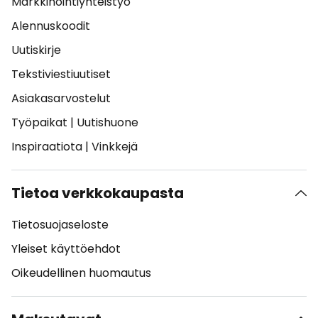
Markkinointiyhteistyö
Alennuskoodit
Uutiskirje
Tekstiviestiuutiset
Asiakasarvostelut
Työpaikat
|
Uutishuone
Inspiraatiota
|
Vinkkejä
Tietoa verkkokaupasta
Tietosuojaseloste
Yleiset käyttöehdot
Oikeudellinen huomautus