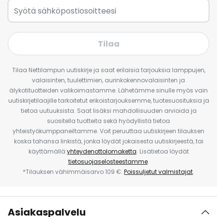
Tilaa
Tilaa Nettilampun uutiskirje ja saat erilaisia tarjouksia lamppujen,
valaisinten, tuulettimien, aurinkokennovalaisinten ja
älykotituotteiden valikoimastamme. Lähetämme sinulle myös vain
uutiskirjetilaajille tarkoitetut erikoistarjouksemme, tuotesuosituksia ja
tietoa uutuuksista. Saat lisäksi mahdollisuuden arvioida ja
suositella tuotteita sekä hyödyllistä tietoa
yhteistyökumppaneiltamme. Voit peruuttaa uutiskirjeen tilauksen
koska tahansa linkistä, jonka löydät jokaisesta uutiskirjeestä, tai
käyttämällä
yhteydenottolomaketta
. Lisätietoa löydät
tietosuojaselosteestamme
.
*Tilauksen vähimmäisarvo 109 €.
Poissuljetut valmistajat
.
Asiakaspalvelu