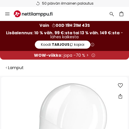
Ilmainen toimitus väh. 99 euron tilauksille
Skip
to
Content
Vain
00D 19H 31M 43S
Lisäalennus: 10 % väh. 99 €:sta tai 13 % väh. 149 €:sta
-
lähes kaikesta
Koodi:
TARJOUS
kopioi
WOW-viikko:
jopa -70 % >
Lamput
Skip
to
the
end
of
the
images