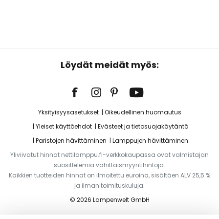
Löydät meidät myös:
Yksityisyysasetukset
Oikeudellinen huomautus
Yleiset käyttöehdot
Evästeet ja tietosuojakäytäntö
Paristojen hävittäminen
Lamppujen hävittäminen
Yliviivatut hinnat nettilamppu.fi-verkkokaupassa ovat valmistajan
suosittelemia vähittäismyyntihintoja.
Kaikkien tuotteiden hinnat on ilmoitettu euroina, sisältäen ALV 25,5 %
ja ilman toimituskuluja.
© 2026 Lampenwelt GmbH