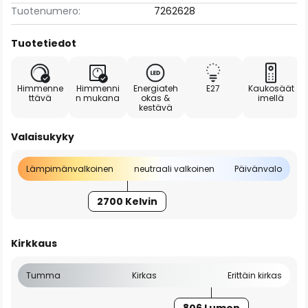
Tuotenumero:
7262628
Tuotetiedot
Himmenne
Himmenni
Energiateh
E27
Kaukosäät
ttävä
n mukana
okas &
imellä
kestävä
Valaisukyky
Lämpimänvalkoinen
neutraali valkoinen
Päivänvalo
2700 Kelvin
Kirkkaus
Tumma
Kirkas
Erittäin kirkas