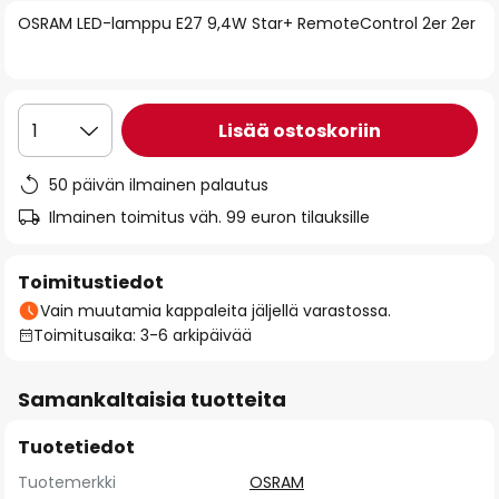
of
OSRAM LED-lamppu E27 9,4W Star+ RemoteControl 2er 2er
the
images
gallery
Lisää ostoskoriin
1
50 päivän ilmainen palautus
Ilmainen toimitus väh. 99 euron tilauksille
Toimitustiedot
Vain muutamia kappaleita jäljellä varastossa.
Toimitusaika: 3-6 arkipäivää
Samankaltaisia tuotteita
Tuotetiedot
Tuotemerkki
OSRAM