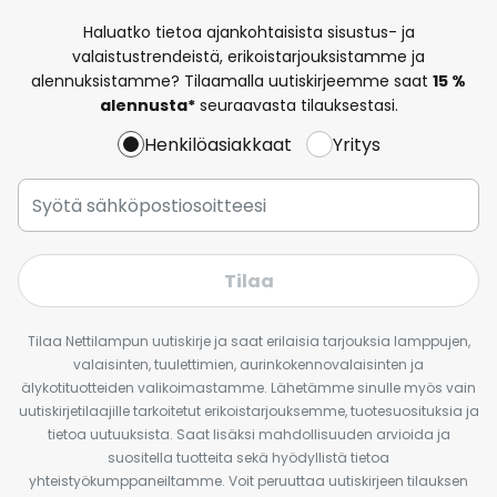
Haluatko tietoa ajankohtaisista sisustus- ja
valaistustrendeistä, erikoistarjouksistamme ja
alennuksistamme? Tilaamalla uutiskirjeemme saat
15 %
alennusta*
seuraavasta tilauksestasi.
Henkilöasiakkaat
Yritys
Tilaa
Tilaa Nettilampun uutiskirje ja saat erilaisia tarjouksia lamppujen,
valaisinten, tuulettimien, aurinkokennovalaisinten ja
älykotituotteiden valikoimastamme. Lähetämme sinulle myös vain
uutiskirjetilaajille tarkoitetut erikoistarjouksemme, tuotesuosituksia ja
tietoa uutuuksista. Saat lisäksi mahdollisuuden arvioida ja
suositella tuotteita sekä hyödyllistä tietoa
yhteistyökumppaneiltamme. Voit peruuttaa uutiskirjeen tilauksen