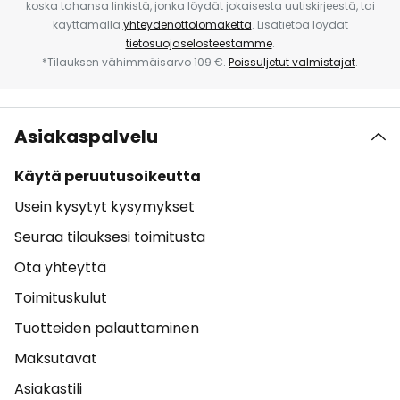
koska tahansa linkistä, jonka löydät jokaisesta uutiskirjeestä, tai
käyttämällä
yhteydenottolomaketta
. Lisätietoa löydät
tietosuojaselosteestamme
.
*Tilauksen vähimmäisarvo 109 €.
Poissuljetut valmistajat
.
Asiakaspalvelu
Käytä peruutusoikeutta
Usein kysytyt kysymykset
Seuraa tilauksesi toimitusta
Ota yhteyttä
Toimituskulut
Tuotteiden palauttaminen
Maksutavat
Asiakastili