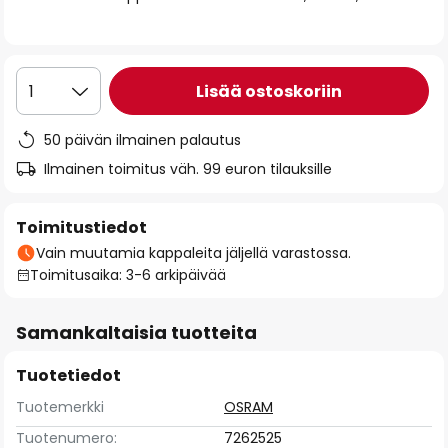
the
images
gallery
Lisää ostoskoriin
1
50 päivän ilmainen palautus
Ilmainen toimitus väh. 99 euron tilauksille
Toimitustiedot
Vain muutamia kappaleita jäljellä varastossa.
Toimitusaika: 3-6 arkipäivää
Samankaltaisia tuotteita
Tuotetiedot
Tuotemerkki
OSRAM
Tuotenumero:
7262525