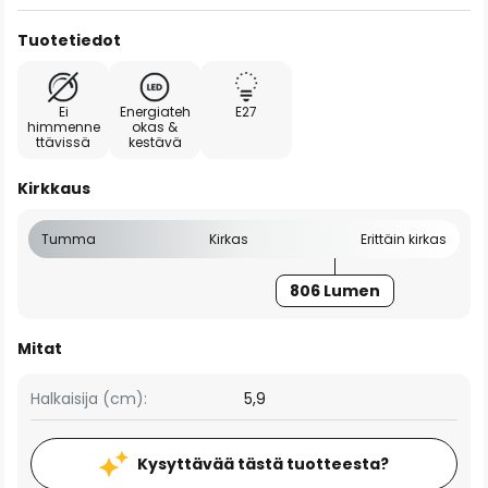
Tuotetiedot
Ei
Energiateh
E27
himmenne
okas &
ttävissä
kestävä
Kirkkaus
Tumma
Kirkas
Erittäin kirkas
806 Lumen
Mitat
Halkaisija (cm):
5,9
Kysyttävää tästä tuotteesta?