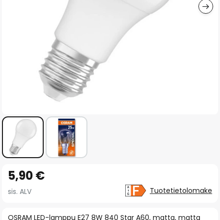
Skip
5,90 €
to
the
Tuotetietolomake
sis. ALV
beginning
of
OSRAM LED-lamppu E27 8W 840 Star A60, matta, matta