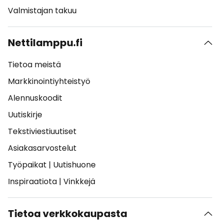
Valmistajan takuu
Nettilamppu.fi
Tietoa meistä
Markkinointiyhteistyö
Alennuskoodit
Uutiskirje
Tekstiviestiuutiset
Asiakasarvostelut
Työpaikat
|
Uutishuone
Inspiraatiota
|
Vinkkejä
Tietoa verkkokaupasta