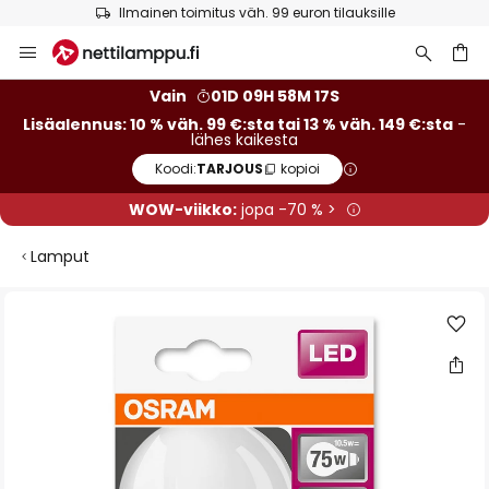
Ilmainen toimitus väh. 99 euron tilauksille
Skip
to
Content
Vain
01D 09H 58M 16S
Lisäalennus: 10 % väh. 99 €:sta tai 13 % väh. 149 €:sta
-
lähes kaikesta
Koodi:
TARJOUS
kopioi
WOW-viikko:
jopa -70 % >
Lamput
Skip
to
the
end
of
the
images