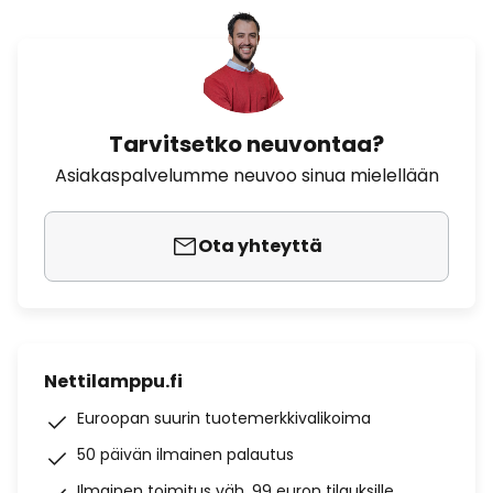
Tarvitsetko neuvontaa?
Asiakaspalvelumme neuvoo sinua mielellään
Ota yhteyttä
Nettilamppu.fi
Euroopan suurin tuotemerkkivalikoima
50 päivän ilmainen palautus
Ilmainen toimitus väh. 99 euron tilauksille