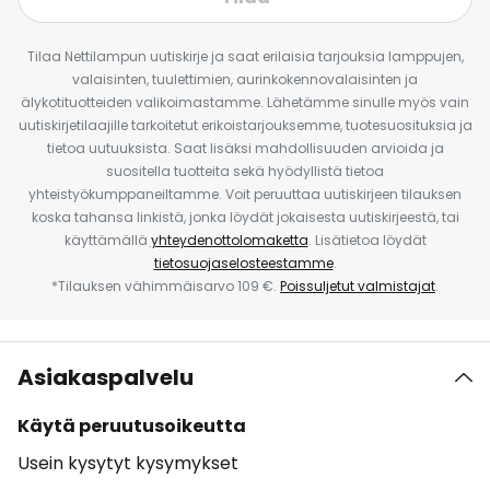
Tilaa Nettilampun uutiskirje ja saat erilaisia tarjouksia lamppujen,
valaisinten, tuulettimien, aurinkokennovalaisinten ja
älykotituotteiden valikoimastamme. Lähetämme sinulle myös vain
uutiskirjetilaajille tarkoitetut erikoistarjouksemme, tuotesuosituksia ja
tietoa uutuuksista. Saat lisäksi mahdollisuuden arvioida ja
suositella tuotteita sekä hyödyllistä tietoa
yhteistyökumppaneiltamme. Voit peruuttaa uutiskirjeen tilauksen
koska tahansa linkistä, jonka löydät jokaisesta uutiskirjeestä, tai
käyttämällä
yhteydenottolomaketta
. Lisätietoa löydät
tietosuojaselosteestamme
.
*Tilauksen vähimmäisarvo 109 €.
Poissuljetut valmistajat
.
Asiakaspalvelu
Käytä peruutusoikeutta
Usein kysytyt kysymykset