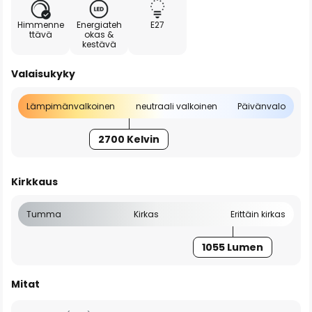
Himmenne
Energiateh
E27
ttävä
okas &
kestävä
Valaisukyky
Lämpimänvalkoinen
neutraali valkoinen
Päivänvalo
2700 Kelvin
Kirkkaus
Tumma
Kirkas
Erittäin kirkas
1055 Lumen
Mitat