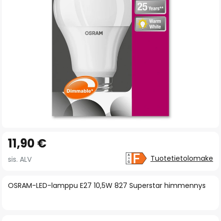
gallery
Skip
11,90 €
to
the
Tuotetietolomake
sis. ALV
beginning
of
OSRAM-LED-lamppu E27 10,5W 827 Superstar himmennys
the
images
gallery