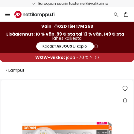
Euroopan suurin tuotemerkkivalikoima
Skip
to
Content
Vain
02D 16H 17M 25S
Lisäalennus: 10 % väh. 99 €:sta tai 13 % väh. 149 €:sta
-
lähes kaikesta
Koodi:
TARJOUS
kopioi
WOW-viikko:
jopa -70 % >
Lamput
Skip
to
the
end
of
the
images