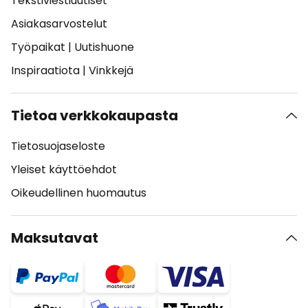
Tekstiviestiuutiset
Asiakasarvostelut
Työpaikat
|
Uutishuone
Inspiraatiota
|
Vinkkejä
Tietoa verkkokaupasta
Tietosuojaseloste
Yleiset käyttöehdot
Oikeudellinen huomautus
Maksutavat