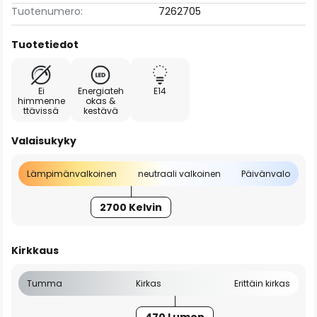
Tuotenumero:
7262705
Tuotetiedot
Ei
Energiateh
E14
himmenne
okas &
ttävissä
kestävä
Valaisukyky
Lämpimänvalkoinen
neutraali valkoinen
Päivänvalo
2700 Kelvin
Kirkkaus
Tumma
Kirkas
Erittäin kirkas