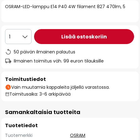
of
OSRAM-LED-lamppu E14 P40 4W filament 827 470lm, 5
the
images
gallery
Lisää ostoskoriin
1
50 päivän ilmainen palautus
Ilmainen toimitus väh. 99 euron tilauksille
Toimitustiedot
Vain muutamia kappaleita jäljellä varastossa.
Toimitusaika: 3-6 arkipäivää
Samankaltaisia tuotteita
Tuotetiedot
Tuotemerkki
OSRAM