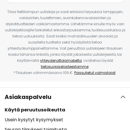
Tilaa Nettilampun uutiskirje ja saat erilaisia tarjouksia lamppujen,
valaisinten, tuulettimien, aurinkokennovalaisinten ja
älykotituotteiden valikoimastamme. Lähetämme sinulle myös vain
uutiskirjetilaajille tarkoitetut erikoistarjouksemme, tuotesuosituksia ja
tietoa uutuuksista. Saat lisäksi mahdollisuuden arvioida ja
suositella tuotteita sekä hyödyllistä tietoa
yhteistyökumppaneiltamme. Voit peruuttaa uutiskirjeen tilauksen
koska tahansa linkistä, jonka löydät jokaisesta uutiskirjeestä, tai
käyttämällä
yhteydenottolomaketta
. Lisätietoa löydät
tietosuojaselosteestamme
.
*Tilauksen vähimmäisarvo 109 €.
Poissuljetut valmistajat
.
Asiakaspalvelu
Käytä peruutusoikeutta
Usein kysytyt kysymykset
Seuraa tilauksesi toimitusta