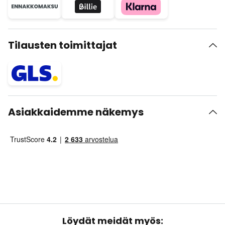
Tilausten toimittajat
Asiakkaidemme näkemys
Löydät meidät myös: