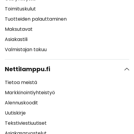
Toimituskulut
Tuotteiden palauttaminen
Maksutavat
Asiakastili
Valmistajan takuu
Nettilamppu.fi
Tietoa meistä
Markkinointiyhteistyö
Alennuskoodit
Uutiskirje
Tekstiviestiuutiset
Asiakasarvostelut