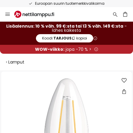
Euroopan suurin tuotemerkkivalikoima
Skip
to
Content
Lisäalennus: 10 % väh. 99 €:sta tai 13 % väh. 149 €:sta
-
lähes kaikesta
Koodi:
TARJOUS
kopioi
WOW-viikko:
jopa -70 % >
Lamput
Skip
to
the
end
of
the
images
gallery