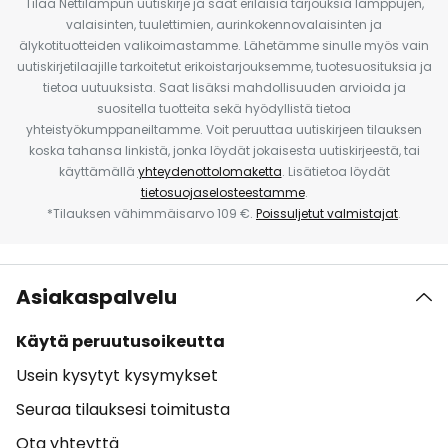
Tilaa Nettilampun uutiskirje ja saat erilaisia tarjouksia lamppujen,
valaisinten, tuulettimien, aurinkokennovalaisinten ja
älykotituotteiden valikoimastamme. Lähetämme sinulle myös vain
uutiskirjetilaajille tarkoitetut erikoistarjouksemme, tuotesuosituksia ja
tietoa uutuuksista. Saat lisäksi mahdollisuuden arvioida ja
suositella tuotteita sekä hyödyllistä tietoa
yhteistyökumppaneiltamme. Voit peruuttaa uutiskirjeen tilauksen
koska tahansa linkistä, jonka löydät jokaisesta uutiskirjeestä, tai
käyttämällä
yhteydenottolomaketta
. Lisätietoa löydät
tietosuojaselosteestamme
.
*Tilauksen vähimmäisarvo 109 €.
Poissuljetut valmistajat
.
Asiakaspalvelu
Käytä peruutusoikeutta
Usein kysytyt kysymykset
Seuraa tilauksesi toimitusta
Ota yhteyttä