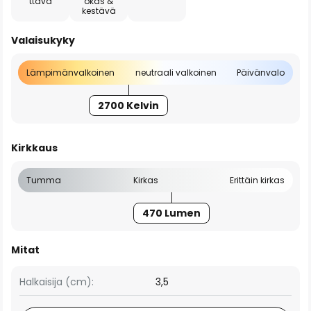
ttävä
okas &
kestävä
Valaisukyky
Lämpimänvalkoinen
neutraali valkoinen
Päivänvalo
2700 Kelvin
Kirkkaus
Tumma
Kirkas
Erittäin kirkas
470 Lumen
Mitat
Halkaisija (cm):
3,5