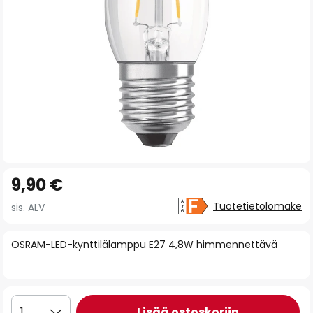
Skip
9,90 €
to
the
Tuotetietolomake
sis. ALV
beginning
of
OSRAM-LED-kynttilälamppu E27 4,8W himmennettävä
the
images
gallery
Lisää ostoskoriin
1