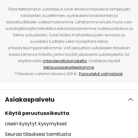
Tilaa Nettilampun uutiskirje ja saat erilaisia tarjouksia lamppujen,
valaisinten, tuulettimien, aurinkokennovalaisinten ja
älykotituotteiden valikoimastamme. Lähetämme sinulle myös vain
uutiskirjetilaajille tarkoitetut erikoistarjouksemme, tuotesuosituksia ja
tietoa uutuuksista. Saat lisäksi mahdollisuuden arvioida ja
suositella tuotteita sekä hyödyllistä tietoa
yhteistyökumppaneiltamme. Voit peruuttaa uutiskirjeen tilauksen
koska tahansa linkistä, jonka löydät jokaisesta uutiskirjeestä, tai
käyttämällä
yhteydenottolomaketta
. Lisätietoa löydät
tietosuojaselosteestamme
.
*Tilauksen vähimmäisarvo 109 €.
Poissuljetut valmistajat
.
Asiakaspalvelu
Käytä peruutusoikeutta
Usein kysytyt kysymykset
Seuraa tilauksesi toimitusta