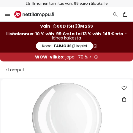
Ilmainen toimitus väh. 99 euron tilauksille
Skip
to
Content
Vain
00D 15H 33M 24S
Lisäalennus: 10 % väh. 99 €:sta tai 13 % väh. 149 €:sta
-
lähes kaikesta
Koodi:
TARJOUS
kopioi
WOW-viikko:
jopa -70 % >
Lamput
Skip
to
the
end
of
the
images