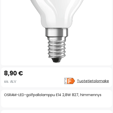
gallery
Skip
8,90 €
to
the
Tuotetietolomake
sis. ALV
beginning
of
OSRAM-LED-golfpallolamppu E14 2,8W 827, himmennys
the
images
gallery