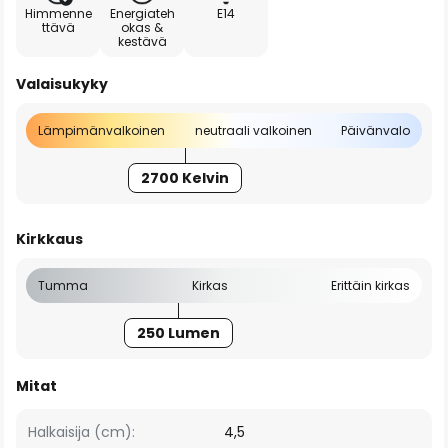
Himmenne
Energiateh
E14
ttävä
okas &
kestävä
Valaisukyky
Lämpimänvalkoinen
neutraali valkoinen
Päivänvalo
2700 Kelvin
Kirkkaus
Tumma
Kirkas
Erittäin kirkas
250 Lumen
Mitat
Halkaisija (cm):
4,5