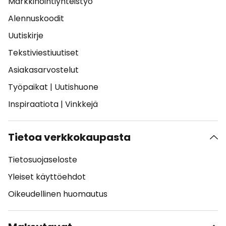
Markkinointiyhteistyö
Alennuskoodit
Uutiskirje
Tekstiviestiuutiset
Asiakasarvostelut
Työpaikat
|
Uutishuone
Inspiraatiota
|
Vinkkejä
Tietoa verkkokaupasta
Tietosuojaseloste
Yleiset käyttöehdot
Oikeudellinen huomautus