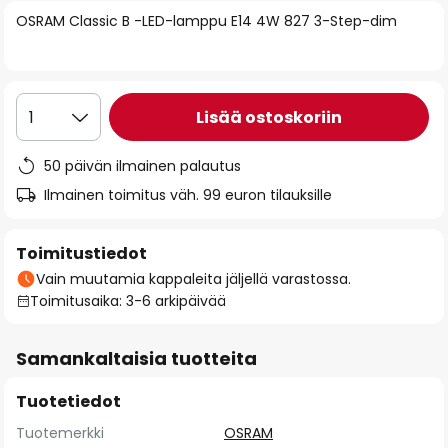
of
OSRAM Classic B -LED-lamppu E14 4W 827 3-Step-dim
the
images
gallery
Lisää ostoskoriin
1
50 päivän ilmainen palautus
Ilmainen toimitus väh. 99 euron tilauksille
Toimitustiedot
Vain muutamia kappaleita jäljellä varastossa.
Toimitusaika: 3-6 arkipäivää
Samankaltaisia tuotteita
Tuotetiedot
Tuotemerkki
OSRAM