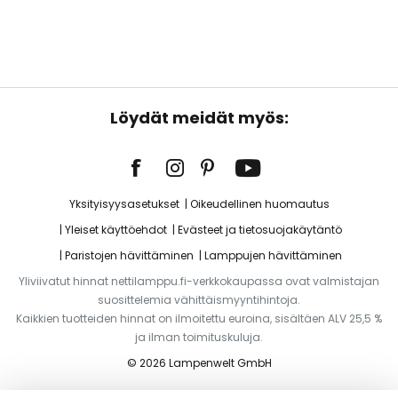
Löydät meidät myös:
Yksityisyysasetukset
Oikeudellinen huomautus
Yleiset käyttöehdot
Evästeet ja tietosuojakäytäntö
Paristojen hävittäminen
Lamppujen hävittäminen
Yliviivatut hinnat nettilamppu.fi-verkkokaupassa ovat valmistajan
suosittelemia vähittäismyyntihintoja.
Kaikkien tuotteiden hinnat on ilmoitettu euroina, sisältäen ALV 25,5 %
ja ilman toimituskuluja.
© 2026 Lampenwelt GmbH