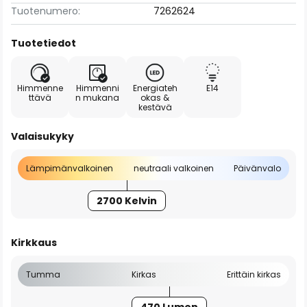
Tuotenumero:
7262624
Tuotetiedot
Himmenne
Himmenni
Energiateh
E14
ttävä
n mukana
okas &
kestävä
Valaisukyky
Lämpimänvalkoinen
neutraali valkoinen
Päivänvalo
2700 Kelvin
Kirkkaus
Tumma
Kirkas
Erittäin kirkas