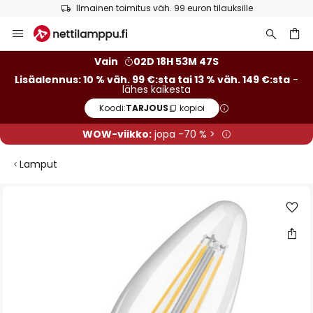
Ilmainen toimitus väh. 99 euron tilauksille
Skip
to
Content
Vain
02D 18H 53M 46S
Lisäalennus: 10 % väh. 99 €:sta tai 13 % väh. 149 €:sta
-
lähes kaikesta
Koodi:
TARJOUS
kopioi
WOW-viikko:
jopa -70 % >
Lamput
Skip
to
the
end
of
the
images