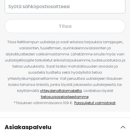
Tilaa
Tilaa Nettilampun uutiskirje ja saat erilaisia tarjouksia lamppujen,
valaisinten, tuulettimien, aurinkokennovalaisinten ja
älykotituotteiden valikoimastamme. Lähetämme sinulle myös vain
uutiskirjetilaajille tarkoitetut erikoistarjouksemme, tuotesuosituksia ja
tietoa uutuuksista. Saat lisäksi mahdollisuuden arvioida ja
suositella tuotteita sekä hyödyllistä tietoa
yhteistyökumppaneiltamme. Voit peruuttaa uutiskirjeen tilauksen
koska tahansa linkistä, jonka löydät jokaisesta uutiskirjeestä, tai
käyttämällä
yhteydenottolomaketta
. Lisätietoa löydät
tietosuojaselosteestamme
.
*Tilauksen vähimmäisarvo 109 €.
Poissuljetut valmistajat
.
Asiakaspalvelu