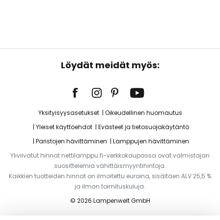
Löydät meidät myös:
Yksityisyysasetukset
Oikeudellinen huomautus
Yleiset käyttöehdot
Evästeet ja tietosuojakäytäntö
Paristojen hävittäminen
Lamppujen hävittäminen
Yliviivatut hinnat nettilamppu.fi-verkkokaupassa ovat valmistajan
suosittelemia vähittäismyyntihintoja.
Kaikkien tuotteiden hinnat on ilmoitettu euroina, sisältäen ALV 25,5 %
ja ilman toimituskuluja.
© 2026 Lampenwelt GmbH