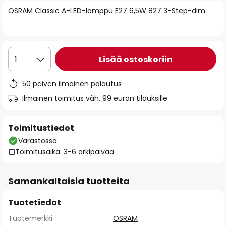
of
OSRAM Classic A-LED-lamppu E27 6,5W 827 3-Step-dim
the
images
gallery
Lisää ostoskoriin
1
50 päivän ilmainen palautus
Ilmainen toimitus väh. 99 euron tilauksille
Toimitustiedot
Varastossa
Toimitusaika: 3-6 arkipäivää
Samankaltaisia tuotteita
Tuotetiedot
Tuotemerkki
OSRAM