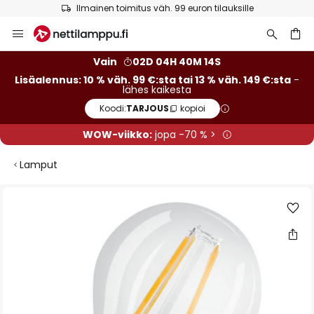
Ilmainen toimitus väh. 99 euron tilauksille
Skip
to
Content
Vain
02D 04H 40M 13S
Lisäalennus: 10 % väh. 99 €:sta tai 13 % väh. 149 €:sta
-
lähes kaikesta
Koodi:
TARJOUS
kopioi
WOW-viikko:
jopa -70 % >
Lamput
Skip
to
the
end
of
the
images