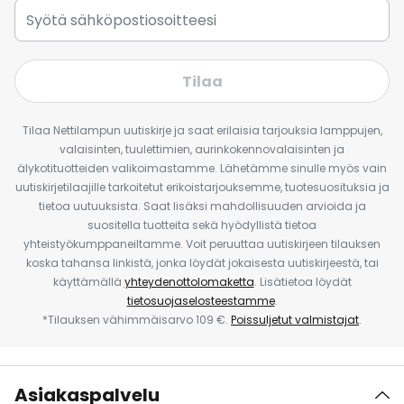
Tilaa
Tilaa Nettilampun uutiskirje ja saat erilaisia tarjouksia lamppujen,
valaisinten, tuulettimien, aurinkokennovalaisinten ja
älykotituotteiden valikoimastamme. Lähetämme sinulle myös vain
uutiskirjetilaajille tarkoitetut erikoistarjouksemme, tuotesuosituksia ja
tietoa uutuuksista. Saat lisäksi mahdollisuuden arvioida ja
suositella tuotteita sekä hyödyllistä tietoa
yhteistyökumppaneiltamme. Voit peruuttaa uutiskirjeen tilauksen
koska tahansa linkistä, jonka löydät jokaisesta uutiskirjeestä, tai
käyttämällä
yhteydenottolomaketta
. Lisätietoa löydät
tietosuojaselosteestamme
.
*Tilauksen vähimmäisarvo 109 €.
Poissuljetut valmistajat
.
Asiakaspalvelu