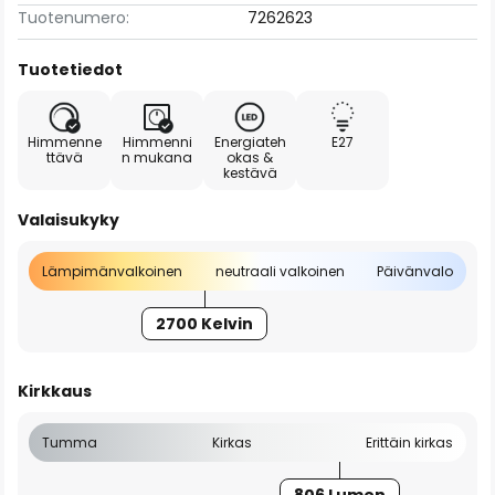
Tuotenumero:
7262623
Tuotetiedot
Himmenne
Himmenni
Energiateh
E27
ttävä
n mukana
okas &
kestävä
Valaisukyky
Lämpimänvalkoinen
neutraali valkoinen
Päivänvalo
2700 Kelvin
Kirkkaus
Tumma
Kirkas
Erittäin kirkas