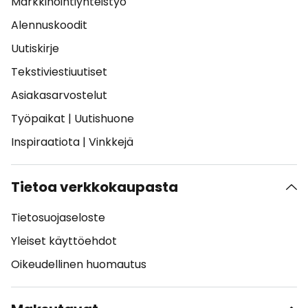
Markkinointiyhteistyö
Alennuskoodit
Uutiskirje
Tekstiviestiuutiset
Asiakasarvostelut
Työpaikat
|
Uutishuone
Inspiraatiota
|
Vinkkejä
Tietoa verkkokaupasta
Tietosuojaseloste
Yleiset käyttöehdot
Oikeudellinen huomautus