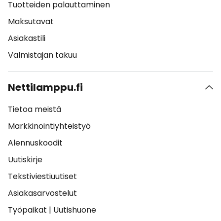
Tuotteiden palauttaminen
Maksutavat
Asiakastili
Valmistajan takuu
Nettilamppu.fi
Tietoa meistä
Markkinointiyhteistyö
Alennuskoodit
Uutiskirje
Tekstiviestiuutiset
Asiakasarvostelut
Työpaikat
|
Uutishuone