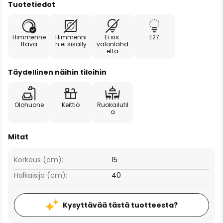
Tuotetiedot
Himmenne
Himmenni
Ei sis.
E27
ttävä
n ei sisälly
valonlähd
että
Täydellinen näihin tiloihin
Olohuone
Keittiö
Ruokailutil
a
Mitat
Korkeus (cm):
15
Halkaisija (cm):
40
Kysyttävää tästä tuotteesta?