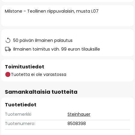
of
Milstone - Teollinen riippuvalaisin, musta L07
the
images
gallery
50 päivän ilmainen palautus
Ilmainen toimitus väh. 99 euron tilauksille
Toimitustiedot
Tuotetta ei ole varastossa
Samankaltaisia tuotteita
Tuotetiedot
Tuotemerkki
Steinhauer
Tuotenumero:
8508398