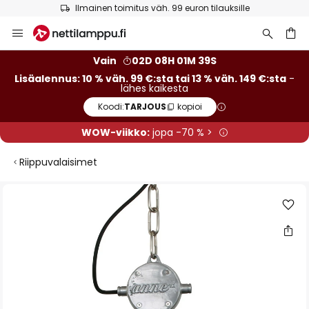
Ilmainen toimitus väh. 99 euron tilauksille
Skip
to
Content
Vain
02D 08H 01M 38S
Lisäalennus: 10 % väh. 99 €:sta tai 13 % väh. 149 €:sta
-
lähes kaikesta
Koodi:
TARJOUS
kopioi
WOW-viikko:
jopa -70 % >
Riippuvalaisimet
Skip
to
the
end
of
the
images