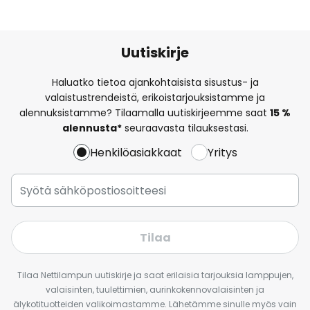
Uutiskirje
Haluatko tietoa ajankohtaisista sisustus- ja
valaistustrendeistä, erikoistarjouksistamme ja
alennuksistamme? Tilaamalla uutiskirjeemme saat
15 %
alennusta*
seuraavasta tilauksestasi.
Henkilöasiakkaat
Yritys
Tilaa
Tilaa Nettilampun uutiskirje ja saat erilaisia tarjouksia lamppujen,
valaisinten, tuulettimien, aurinkokennovalaisinten ja
älykotituotteiden valikoimastamme. Lähetämme sinulle myös vain