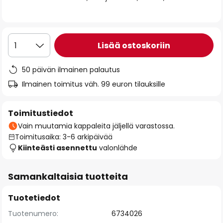
the
images
gallery
Lisää ostoskoriin
1
50 päivän ilmainen palautus
Ilmainen toimitus väh. 99 euron tilauksille
Toimitustiedot
Vain muutamia kappaleita jäljellä varastossa.
Toimitusaika: 3-6 arkipäivää
Kiinteästi asennettu
valonlähde
Samankaltaisia tuotteita
Tuotetiedot
Tuotenumero:
6734026