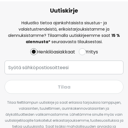
Uutiskirje
Haluatko tietoa ajankohtaisista sisustus- ja
valaistustrendeistä, erikoistarjouksistamme ja
alennuksistamme? Tilaamalla uutiskirjeemme saat
15 %
alennusta*
seuraavasta tilauksestasi.
Henkilöasiakkaat
Yritys
Tilaa
Tilaa Nettilampun uutiskirje ja saat erilaisia tarjouksia lamppujen,
valaisinten, tuulettimien, aurinkokennovalaisinten ja
älykotituotteiden valikoimastamme. Lähetämme sinulle myös vain
uutiskirjetilaajille tarkoitetut erikoistarjouksemme, tuotesuosituksia ja
tietoa uutuuksista. Saat lisäksi mahdollisuuden arvioida ja