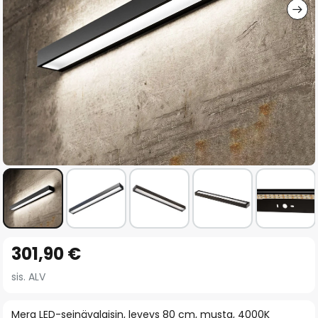
Skip
301,90 €
to
the
sis. ALV
beginning
of
Mera LED-seinävalaisin, leveys 80 cm, musta, 4000K