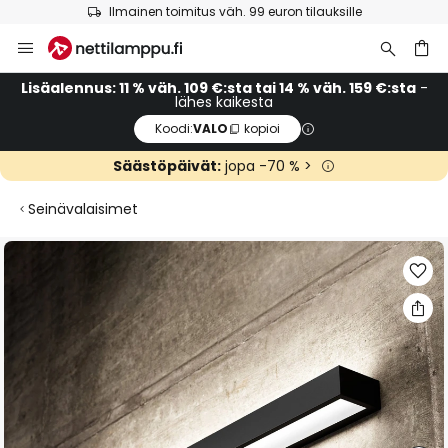
Ilmainen toimitus väh. 99 euron tilauksille
Skip
to
Content
Lisäalennus: 11 % väh. 109 €:sta tai 14 % väh. 159 €:sta
-
lähes kaikesta
Koodi:
VALO
kopioi
Säästöpäivät:
jopa -70 % >
Seinävalaisimet
Skip
to
the
end
of
the
images
gallery