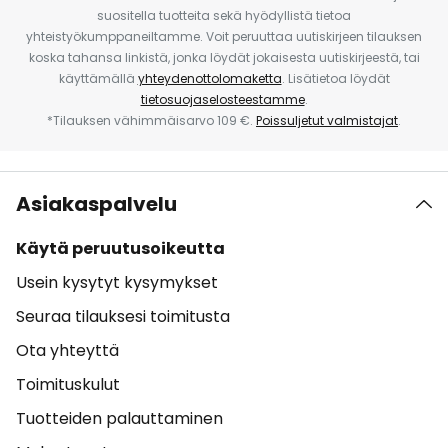
suositella tuotteita sekä hyödyllistä tietoa
yhteistyökumppaneiltamme. Voit peruuttaa uutiskirjeen tilauksen
koska tahansa linkistä, jonka löydät jokaisesta uutiskirjeestä, tai
käyttämällä
yhteydenottolomaketta
. Lisätietoa löydät
tietosuojaselosteestamme
.
*Tilauksen vähimmäisarvo 109 €.
Poissuljetut valmistajat
.
Asiakaspalvelu
Käytä peruutusoikeutta
Usein kysytyt kysymykset
Seuraa tilauksesi toimitusta
Ota yhteyttä
Toimituskulut
Tuotteiden palauttaminen