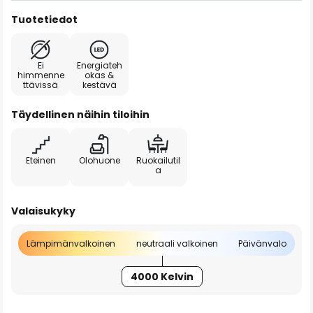
Tuotetiedot
Ei
Energiateh
himmenne
okas &
ttävissä
kestävä
Täydellinen näihin tiloihin
Eteinen
Olohuone
Ruokailutil
a
Valaisukyky
Lämpimänvalkoinen
neutraali valkoinen
Päivänvalo
4000 Kelvin