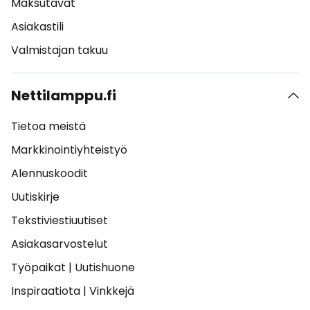
Maksutavat
Asiakastili
Valmistajan takuu
Nettilamppu.fi
Tietoa meistä
Markkinointiyhteistyö
Alennuskoodit
Uutiskirje
Tekstiviestiuutiset
Asiakasarvostelut
Työpaikat
|
Uutishuone
Inspiraatiota
|
Vinkkejä