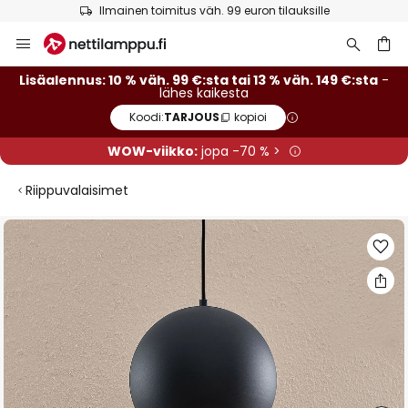
Ilmainen toimitus väh. 99 euron tilauksille
Skip
to
Content
Lisäalennus: 10 % väh. 99 €:sta tai 13 % väh. 149 €:sta
-
lähes kaikesta
Koodi:
TARJOUS
kopioi
WOW-viikko:
jopa -70 % >
Riippuvalaisimet
Skip
to
the
end
of
the
images
gallery