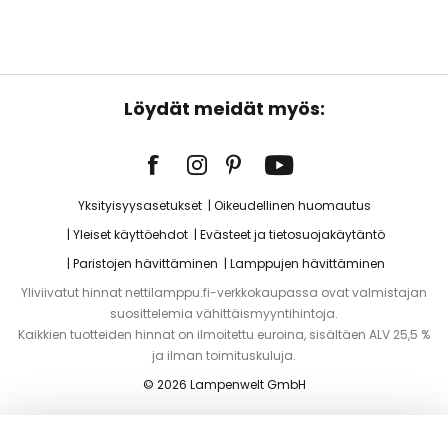
Löydät meidät myös:
Yksityisyysasetukset
Oikeudellinen huomautus
Yleiset käyttöehdot
Evästeet ja tietosuojakäytäntö
Paristojen hävittäminen
Lamppujen hävittäminen
Yliviivatut hinnat nettilamppu.fi-verkkokaupassa ovat valmistajan
suosittelemia vähittäismyyntihintoja.
Kaikkien tuotteiden hinnat on ilmoitettu euroina, sisältäen ALV 25,5 %
ja ilman toimituskuluja.
© 2026 Lampenwelt GmbH