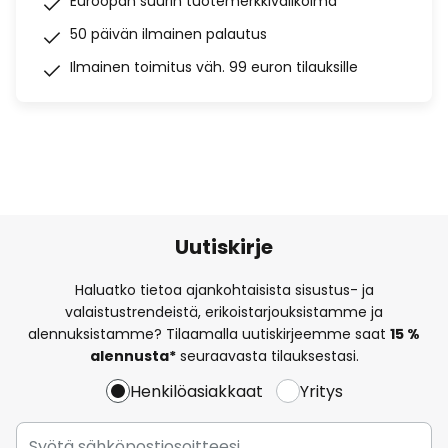
Euroopan suurin tuotemerkkivalikoima
50 päivän ilmainen palautus
Ilmainen toimitus väh. 99 euron tilauksille
Uutiskirje
Haluatko tietoa ajankohtaisista sisustus- ja
valaistustrendeistä, erikoistarjouksistamme ja
alennuksistamme? Tilaamalla uutiskirjeemme saat
15 %
alennusta*
seuraavasta tilauksestasi.
Henkilöasiakkaat
Yritys