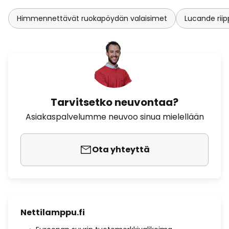
Himmennettävät ruokapöydän valaisimet
Lucande riip
Tarvitsetko neuvontaa?
Asiakaspalvelumme neuvoo sinua mielellään
Ota yhteyttä
Nettilamppu.fi