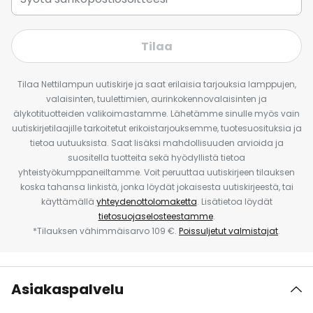
Tilaa
Tilaa Nettilampun uutiskirje ja saat erilaisia tarjouksia lamppujen,
valaisinten, tuulettimien, aurinkokennovalaisinten ja
älykotituotteiden valikoimastamme. Lähetämme sinulle myös vain
uutiskirjetilaajille tarkoitetut erikoistarjouksemme, tuotesuosituksia ja
tietoa uutuuksista. Saat lisäksi mahdollisuuden arvioida ja
suositella tuotteita sekä hyödyllistä tietoa
yhteistyökumppaneiltamme. Voit peruuttaa uutiskirjeen tilauksen
koska tahansa linkistä, jonka löydät jokaisesta uutiskirjeestä, tai
käyttämällä
yhteydenottolomaketta
. Lisätietoa löydät
tietosuojaselosteestamme
.
*Tilauksen vähimmäisarvo 109 €.
Poissuljetut valmistajat
.
Asiakaspalvelu