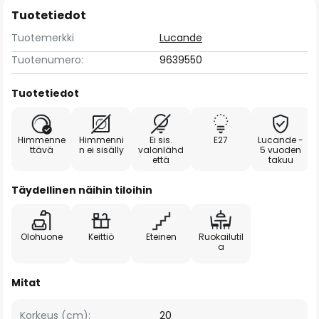
Tuotetiedot
Tuotemerkki
Lucande
Tuotenumero:
9639550
Tuotetiedot
Himmenne
Himmenni
Ei sis.
E27
Lucande -
ttävä
n ei sisälly
valonlähd
5 vuoden
että
takuu
Täydellinen näihin tiloihin
Olohuone
Keittiö
Eteinen
Ruokailutil
a
Mitat
Korkeus (cm):
20