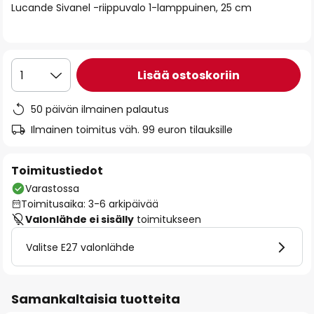
Lucande Sivanel -riippuvalo 1-lamppuinen, 25 cm
the
images
gallery
Lisää ostoskoriin
1
50 päivän ilmainen palautus
Ilmainen toimitus väh. 99 euron tilauksille
Toimitustiedot
Varastossa
Toimitusaika: 3-6 arkipäivää
Valonlähde ei sisälly
toimitukseen
Valitse E27 valonlähde
Samankaltaisia tuotteita