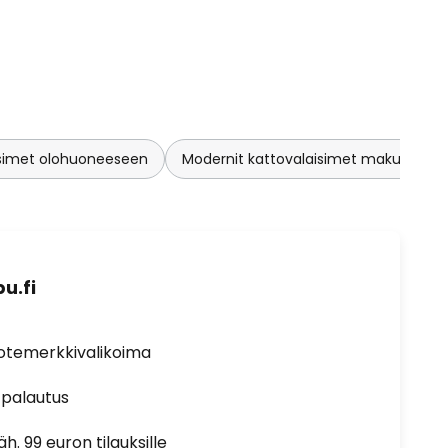
isimet olohuoneeseen
Modernit kattovalaisimet makuuhuo
u.fi
uotemerkkivalikoima
 palautus
h. 99 euron tilauksille