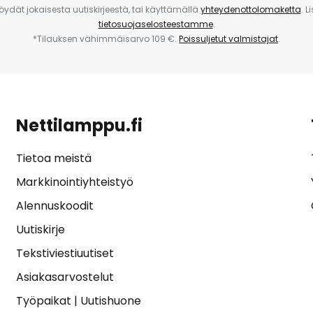
 löydät jokaisesta uutiskirjeestä, tai käyttämällä
yhteydenottolomaketta
. L
tietosuojaselosteestamme
.
*Tilauksen vähimmäisarvo 109 €.
Poissuljetut valmistajat
.
Nettilamppu.fi
Tietoa meistä
Markkinointiyhteistyö
Alennuskoodit
Uutiskirje
Tekstiviestiuutiset
Asiakasarvostelut
Työpaikat
|
Uutishuone