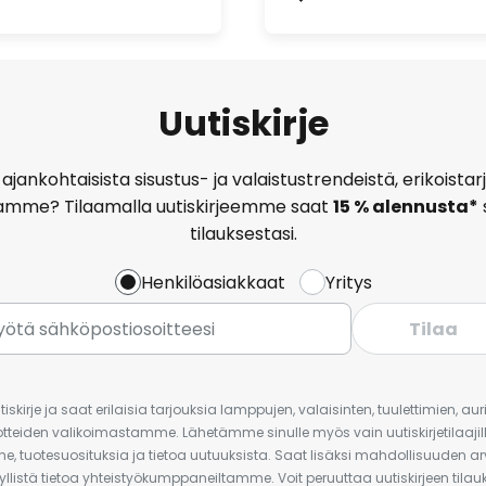
Uutiskirje
ajankohtaisista sisustus- ja valaistustrendeistä, erikoist
amme? Tilaamalla uutiskirjeemme saat
15 % alennusta*
tilauksestasi.
Henkilöasiakkaat
Yritys
Tilaa
iskirje ja saat erilaisia tarjouksia lamppujen, valaisinten, tuulettimien, a
uotteiden valikoimastamme. Lähetämme sinulle myös vain uutiskirjetilaajille
e, tuotesuosituksia ja tietoa uutuuksista. Saat lisäksi mahdollisuuden arv
yllistä tietoa yhteistyökumppaneiltamme. Voit peruuttaa uutiskirjeen til