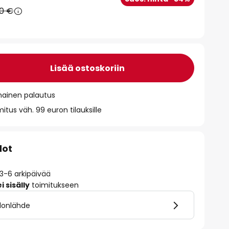
90 €
Lisää ostoskoriin
mainen palautus
itus väh. 99 euron tilauksille
dot
 3-6 arkipäivää
 sisälly
toimitukseen
alonlähde