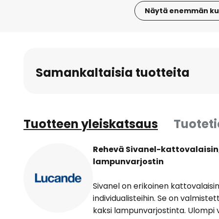
Näytä enemmän ku
Skip
to
the
beginning
Samankaltaisia tuotteita
of
the
images
gallery
Tuotteen yleiskatsaus
Tuotet
Rehevä Sivanel-kattovalaisin,
lampunvarjostin
Sivanel on erikoinen kattovalaisin
individualisteihin. Se on valmiste
kaksi lampunvarjostinta. Ulompi v