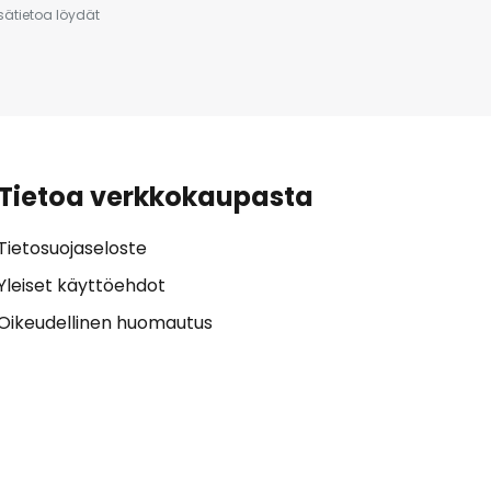
isätietoa löydät
Tietoa verkkokaupasta
Tietosuojaseloste
Yleiset käyttöehdot
Oikeudellinen huomautus