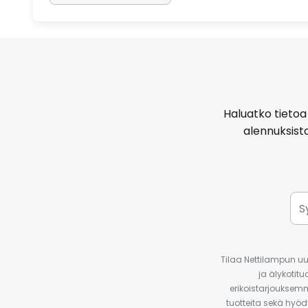
Haluatko tietoa 
alennuksist
Tilaa Nettilampun uut
ja älykotit
erikoistarjouksemm
tuotteita sekä hyöd