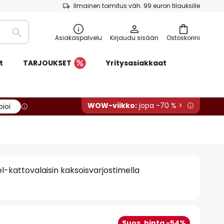
Ilmainen toimitus väh. 99 euron tilauksille
Etsi
Asiakaspalvelu
Kirjaudu sisään
Ostoskorini
t
TARJOUKSET
Yritysasiakkaat
WOW-viikko:
jopa -70 % >
pioi
l-kattovalaisin kaksoisvarjostimella
Suos. hinta -54%