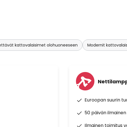
tävät kattovalaisimet olohuoneeseen
Modernit kattovala
Nettilampp
Euroopan suurin t
50 päivän ilmainen
Ilmainen toimitus vä