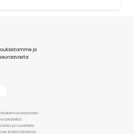
arjouksistamme ja
seuraavasta
urinkokennovalaisinten
 tarkoitetut
ioida ja suositella
auksen koska tahansa