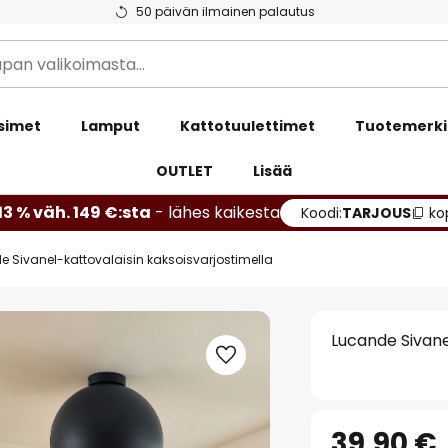
50 päivän ilmainen palautus
simet
Lamput
Kattotuulettimet
Tuotemerki
OUTLET
Lisää
13 % väh. 149 €:sta
- lähes kaikesta
Koodi:
TARJOUS
ko
 Sivanel-kattovalaisin kaksoisvarjostimella
Lucande Sivane
39,90 €