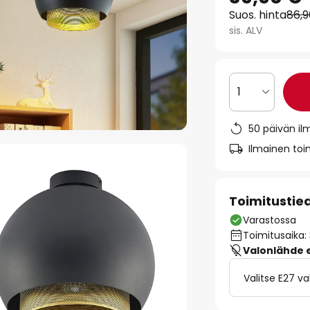
Suos. hinta
86,
sis. ALV
1
50 päivän il
Ilmainen toim
Toimitustie
Varastossa
Toimitusaika:
Valonlähde ei
Valitse E27 v