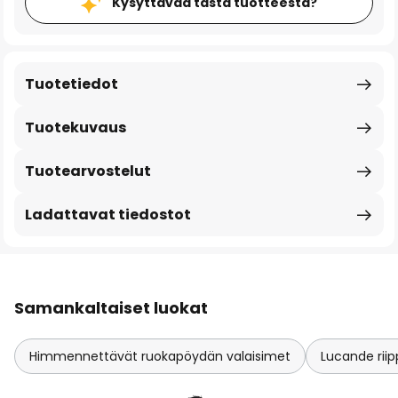
Kysyttävää tästä tuotteesta?
Tuotetiedot
Tuotekuvaus
Tuotearvostelut
Ladattavat tiedostot
Samankaltaiset luokat
Himmennettävät ruokapöydän valaisimet
Lucande riip