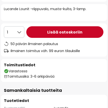
of
Lucande Lounit -riippuvalo, musta-kulta, 3-lamp.
the
images
gallery
Lisää ostoskoriin
1
50 päivän ilmainen palautus
Ilmainen toimitus väh. 99 euron tilauksille
Toimitustiedot
Varastossa
Toimitusaika: 3-6 arkipäivää
Samankaltaisia tuotteita
Tuotetiedot