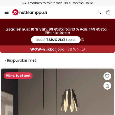
Ilmainen toimitus väh. 99 euron tilauksille
Skip
to
Content
Lisäalennus: 10 % väh. 99 €:sta tai 13 % väh. 149 €:sta
-
lähes kaikesta
Koodi:
TARJOUS
kopioi
WOW-viikko:
jopa -70 % >
Riippuvalaisimet
Skip
Viim. tuotteet
to
the
end
of
the
images