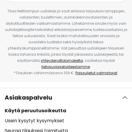
Tilaa Nettilampun uutiskirje ja saat erilaisia tarjouksia lamppujen,
valaisinten, tuulettimien, aurinkokennovalaisinten ja
älykotituotteiden valikoimastamme. Lähetämme sinulle myös vain
uutiskirjetilaajille tarkoitetut erikoistarjouksemme, tuotesuosituksia ja
tietoa uutuuksista. Saat lisäksi mahdollisuuden arvioida ja
suositella tuotteita sekä hyödyllistä tietoa
yhteistyökumppaneiltamme. Voit peruuttaa uutiskirjeen tilauksen
koska tahansa linkistä, jonka löydät jokaisesta uutiskirjeestä, tai
käyttämällä
yhteydenottolomaketta
. Lisätietoa löydät
tietosuojaselosteestamme
.
*Tilauksen vähimmäisarvo 109 €.
Poissuljetut valmistajat
.
Asiakaspalvelu
Käytä peruutusoikeutta
Usein kysytyt kysymykset
Seuraa tilauksesi toimitusta