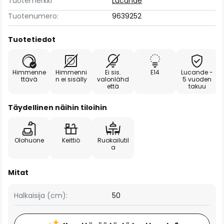
Tuotemerkki
Lucande
Tuotenumero:
9639252
Tuotetiedot
Himmenne
Himmenni
Ei sis.
E14
Lucande -
ttävä
n ei sisälly
valonlähd
5 vuoden
että
takuu
Täydellinen näihin tiloihin
Olohuone
Keittiö
Ruokailutil
a
Mitat
Halkaisija (cm):
50