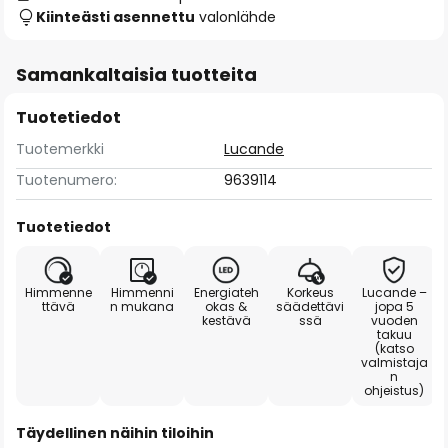
Kiinteästi asennettu
valonlähde
Samankaltaisia tuotteita
Tuotetiedot
Tuotemerkki
Lucande
Tuotenumero:
9639114
Tuotetiedot
Himmenne
Himmenni
Energiateh
Korkeus
Lucande –
ttävä
n mukana
okas &
säädettävi
jopa 5
kestävä
ssä
vuoden
takuu
(katso
valmistaja
n
ohjeistus)
Täydellinen näihin tiloihin