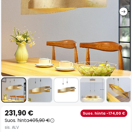
gallery
Skip
231,90 €
Suos. hinta -174,00 €
to
Suos. hinta
405,90 €
the
sis. ALV
beginning