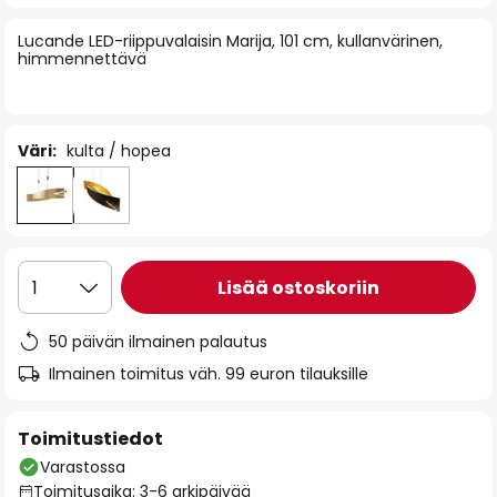
of
Lucande LED-riippuvalaisin Marija, 101 cm, kullanvärinen,
the
himmennettävä
images
gallery
Väri:
kulta / hopea
Lisää ostoskoriin
1
50 päivän ilmainen palautus
Ilmainen toimitus väh. 99 euron tilauksille
Toimitustiedot
Varastossa
Toimitusaika: 3-6 arkipäivää