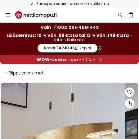
Euroopan suurin tuotemerkkivalikoima
Skip
to
Content
Vain
00D 20H 40M 44S
Lisäalennus: 10 % väh. 99 €:sta tai 13 % väh. 149 €:sta
-
lähes kaikesta
Koodi:
TARJOUS
kopioi
WOW-viikko:
jopa -70 % >
Riippuvalaisimet
Skip
to
the
end
of
the
images