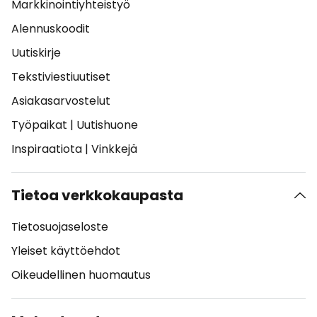
Markkinointiyhteistyö
Alennuskoodit
Uutiskirje
Tekstiviestiuutiset
Asiakasarvostelut
Työpaikat
|
Uutishuone
Inspiraatiota
|
Vinkkejä
Tietoa verkkokaupasta
Tietosuojaseloste
Yleiset käyttöehdot
Oikeudellinen huomautus