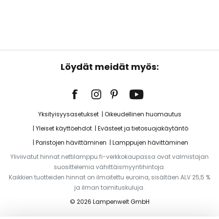
Löydät meidät myös:
Yksityisyysasetukset
Oikeudellinen huomautus
Yleiset käyttöehdot
Evästeet ja tietosuojakäytäntö
Paristojen hävittäminen
Lamppujen hävittäminen
Yliviivatut hinnat nettilamppu.fi-verkkokaupassa ovat valmistajan
suosittelemia vähittäismyyntihintoja.
Kaikkien tuotteiden hinnat on ilmoitettu euroina, sisältäen ALV 25,5 %
ja ilman toimituskuluja.
© 2026 Lampenwelt GmbH