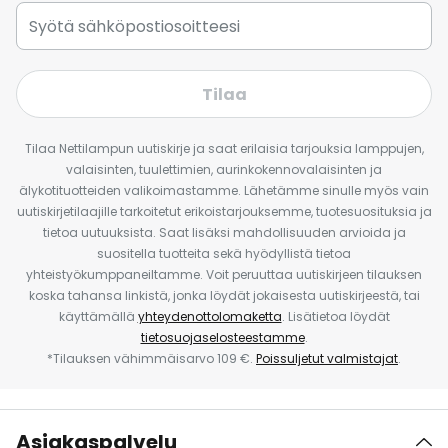
Tilaa
Tilaa Nettilampun uutiskirje ja saat erilaisia tarjouksia lamppujen,
valaisinten, tuulettimien, aurinkokennovalaisinten ja
älykotituotteiden valikoimastamme. Lähetämme sinulle myös vain
uutiskirjetilaajille tarkoitetut erikoistarjouksemme, tuotesuosituksia ja
tietoa uutuuksista. Saat lisäksi mahdollisuuden arvioida ja
suositella tuotteita sekä hyödyllistä tietoa
yhteistyökumppaneiltamme. Voit peruuttaa uutiskirjeen tilauksen
koska tahansa linkistä, jonka löydät jokaisesta uutiskirjeestä, tai
käyttämällä
yhteydenottolomaketta
. Lisätietoa löydät
tietosuojaselosteestamme
.
*Tilauksen vähimmäisarvo 109 €.
Poissuljetut valmistajat
.
Asiakaspalvelu