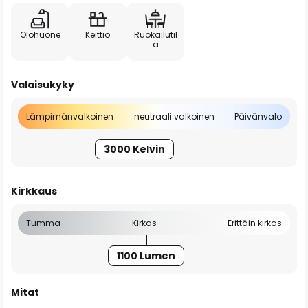
Olohuone
Keittiö
Ruokailutil
a
Valaisukyky
Lämpimänvalkoinen
neutraali valkoinen
Päivänvalo
3000 Kelvin
Kirkkaus
Tumma
Kirkas
Erittäin kirkas
1100 Lumen
Mitat