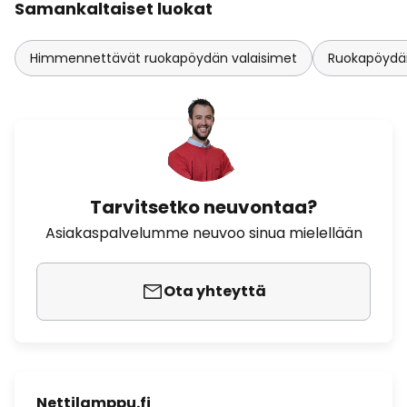
Samankaltaiset luokat
Himmennettävät ruokapöydän valaisimet
Ruokapöydän
Tarvitsetko neuvontaa?
Asiakaspalvelumme neuvoo sinua mielellään
Ota yhteyttä
Nettilamppu.fi