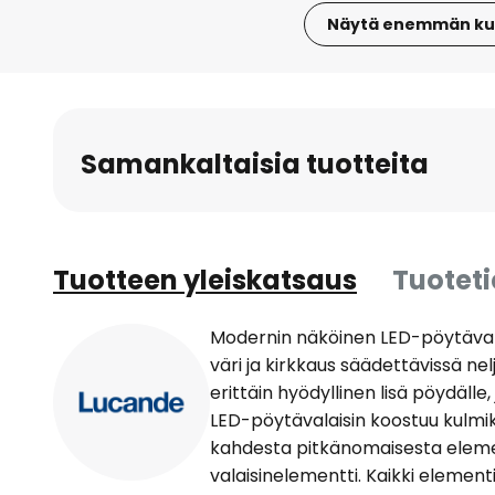
Näytä enemmän ku
Skip
to
the
beginning
Samankaltaisia tuotteita
of
the
images
gallery
Tuotteen yleiskatsaus
Tuotet
Modernin näköinen LED-pöytävalai
väri ja kirkkaus säädettävissä n
erittäin hyödyllinen lisä pöydälle
LED-pöytävalaisin koostuu kulmi
kahdesta pitkänomaisesta elemen
valaisinelementti. Kaikki elementit o