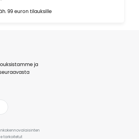
h. 99 euron tilauksille
arjouksistamme ja
seuraavasta
urinkokennovalaisinten
 tarkoitetut