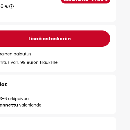
90 €
Lisää ostoskoriin
mainen palautus
itus väh. 99 euron tilauksille
dot
 3-6 arkipäivää
sennettu
valonlähde