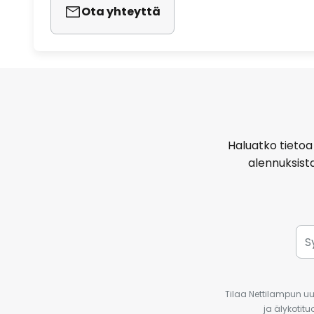
Ota yhteyttä
Haluatko tietoa 
alennuksist
Tilaa Nettilampun uut
ja älykotit