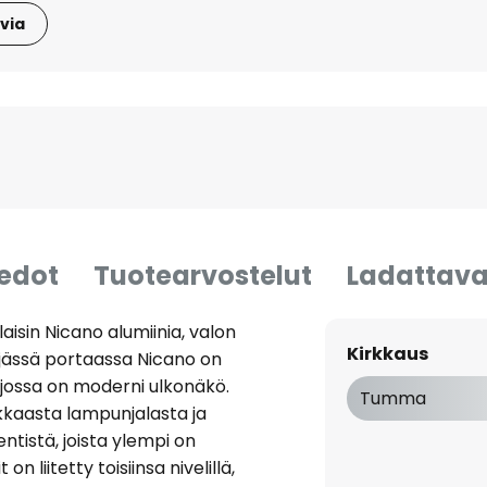
via
iedot
Tuotearvostelut
Ladattava
sin Nicano alumiinia, valon
Kirkkaus
eljässä portaassa Nicano on
, jossa on moderni ulkonäkö.
Tumma
kkaasta lampunjalasta ja
tistä, joista ylempi on
n liitetty toisiinsa nivelillä,