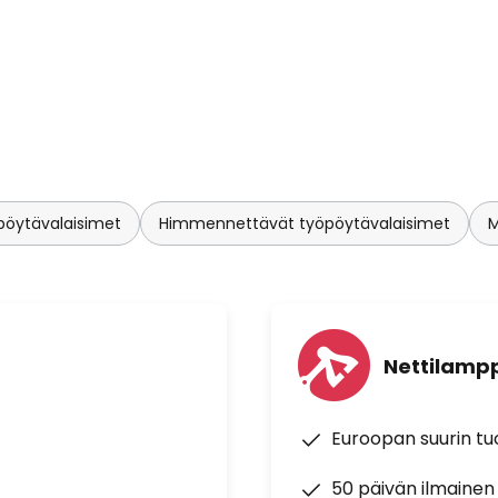
pöytävalaisimet
Himmennettävät työpöytävalaisimet
M
Nettilampp
Euroopan suurin t
50 päivän ilmainen