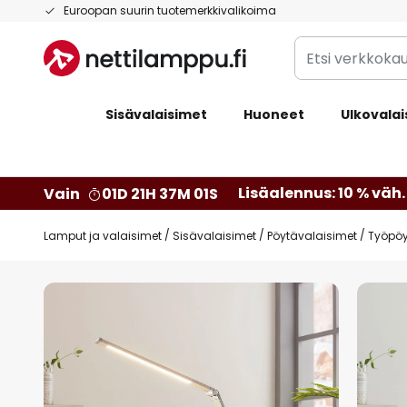
Skip
Euroopan suurin tuotemerkkivalikoima
to
Etsi
Content
verkkokaupan
valikoimasta...
Sisävalaisimet
Huoneet
Ulkovalai
Lisäalennus: 10 % väh. 
Vain
01D 21H 37M 00S
Lamput ja valaisimet
Sisävalaisimet
Pöytävalaisimet
Työpöy
Skip
to
the
end
of
the