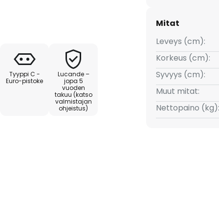
a alas, jolloin valonsäteen
sesti. Myös ledien valon väriä ja
Mitat
tä on mahdollista säätää
Leveys (cm):
Korkeus (cm):
Syvyys (cm):
Tyyppi C -
Lucande –
Euro-pistoke
jopa 5
vuoden
Muut mitat:
takuu (katso
valmistajan
Nettopaino (kg)
ohjeistus)