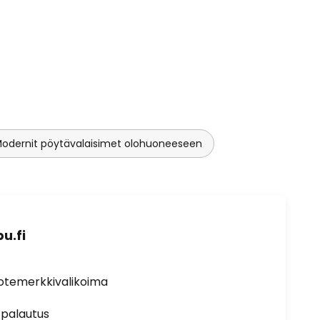
odernit pöytävalaisimet olohuoneeseen
u.fi
uotemerkkivalikoima
 palautus