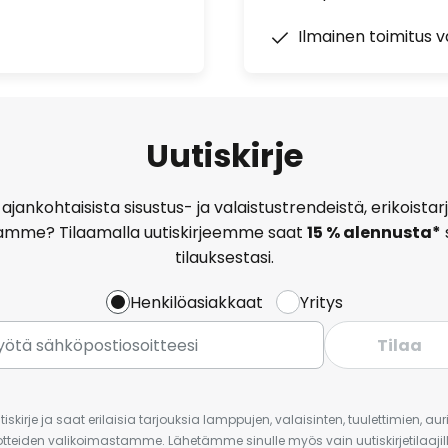
Ilmainen toimitus vä
Uutiskirje
ajankohtaisista sisustus- ja valaistustrendeistä, erikoist
amme? Tilaamalla uutiskirjeemme saat
15 % alennusta*
tilauksestasi.
Henkilöasiakkaat
Yritys
Tilaa
iskirje ja saat erilaisia tarjouksia lamppujen, valaisinten, tuulettimien, a
uotteiden valikoimastamme. Lähetämme sinulle myös vain uutiskirjetilaajille