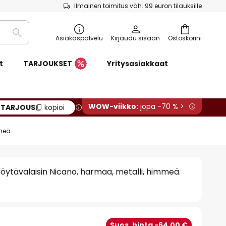
Ilmainen toimitus väh. 99 euron tilauksille
Etsi
Asiakaspalvelu
Kirjaudu sisään
Ostoskorini
t
TARJOUKSET
Yritysasiakkaat
WOW-viikko:
jopa -70 % >
:
TARJOUS
kopioi
meä.
ytävalaisin Nicano, harmaa, metalli, himmeä.
€
Suos. hinta -64,00 €