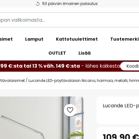
50 päivän ilmainen palautus
simet
Lamput
Kattotuulettimet
Tuotemerki
OUTLET
Lisää
99 €:sta tai 13 % väh. 149 €:sta
- lähes kaikesta
Koodi
tävalaisimet
Lucande LED-pöytävalaisin Nicano, harmaa, metalli, him
Lucande LED-pö
109,90 