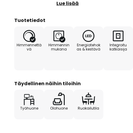
joten niitä voidaan liikuttaa ylös j
Lue lisää
suunta voidaan määrittää yksilölli
kirkkautta voidaan säätää, ja nii
Tuotetiedot
neljässä eri portaassa.
Himmennettä
Himmennin
Energiatehok
Integroitu
vä
mukana
as & kestävä
katkaisija
Täydellinen näihin tiloihin
Työhuone
Olohuone
Ruokailutila