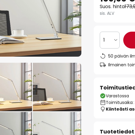
Suos. hinta
173,
sis. ALV
1
50 päivän il
Ilmainen toim
Toimitustie
Varastossa
Toimitusaika:
Kiinteästi a
Tuotetiedot