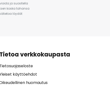
ioida ja suositella
auksen koska tahansa
isätietoa löydät
Tietoa verkkokaupasta
Tietosuojaseloste
Yleiset käyttöehdot
Oikeudellinen huomautus