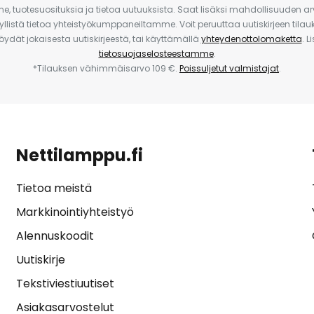
e, tuotesuosituksia ja tietoa uutuuksista. Saat lisäksi mahdollisuuden arv
yllistä tietoa yhteistyökumppaneiltamme. Voit peruuttaa uutiskirjeen til
 löydät jokaisesta uutiskirjeestä, tai käyttämällä
yhteydenottolomaketta
. L
tietosuojaselosteestamme
.
*Tilauksen vähimmäisarvo 109 €.
Poissuljetut valmistajat
.
Nettilamppu.fi
Tietoa meistä
Markkinointiyhteistyö
Alennuskoodit
Uutiskirje
Tekstiviestiuutiset
Asiakasarvostelut