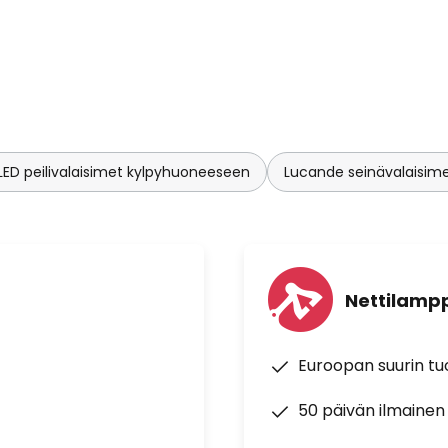
LED peilivalaisimet kylpyhuoneeseen
Lucande seinävalaisim
Nettilampp
Euroopan suurin t
50 päivän ilmainen