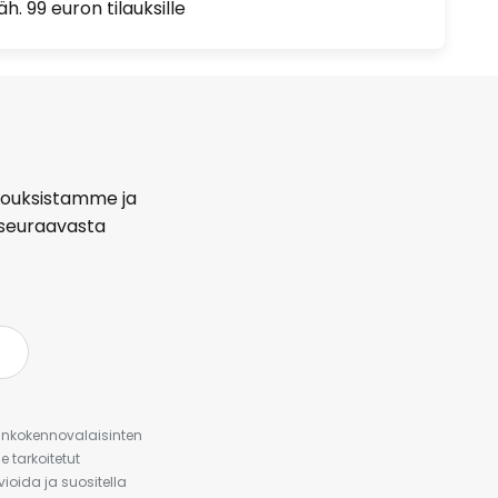
h. 99 euron tilauksille
arjouksistamme ja
seuraavasta
urinkokennovalaisinten
 tarkoitetut
ioida ja suositella