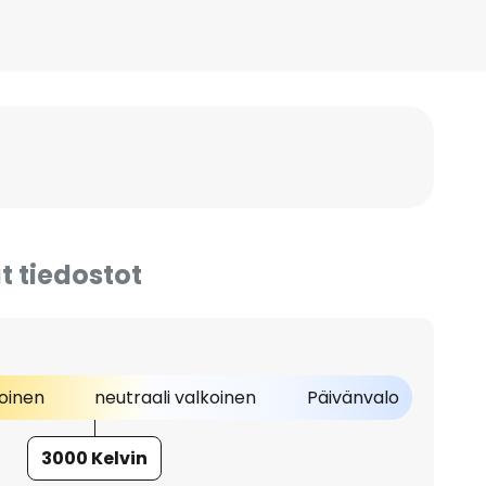
t tiedostot
oinen
neutraali valkoinen
Päivänvalo
3000 Kelvin