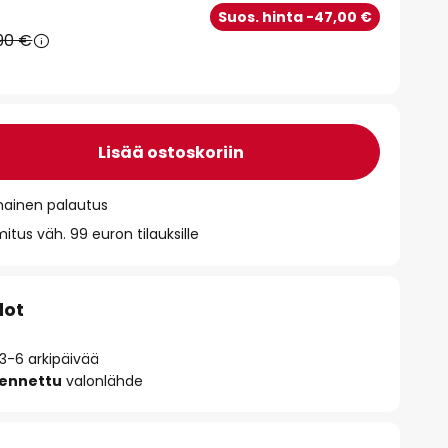
Suos. hinta -47,00 €
90 €
Lisää ostoskoriin
mainen palautus
itus väh. 99 euron tilauksille
dot
 3-6 arkipäivää
sennettu
valonlähde