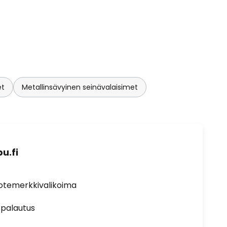
et
Metallinsävyinen seinävalaisimet
u.fi
uotemerkkivalikoima
 palautus