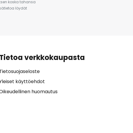
auksen koska tahansa
isätietoa löydät
Tietoa verkkokaupasta
Tietosuojaseloste
Yleiset käyttöehdot
Oikeudellinen huomautus