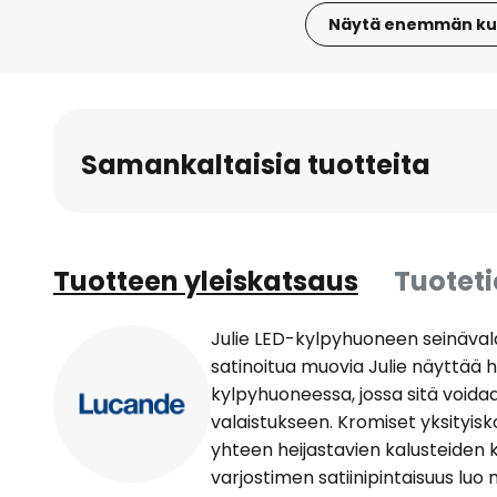
Näytä enemmän ku
Skip
to
the
beginning
Samankaltaisia tuotteita
of
the
images
gallery
Tuotteen yleiskatsaus
Tuotet
Julie LED-kylpyhuoneen seinävalai
satinoitua muovia Julie näyttää 
kylpyhuoneessa, jossa sitä voidaan
valaistukseen. Kromiset yksityisk
yhteen heijastavien kalusteiden 
varjostimen satiinipintaisuus luo