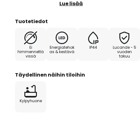
valonjakautuman. LED-kylpyhuon
Lue lisää
vaikutuksen myös hyvällä energi
valo yhdistyy pieneen virrankulu
Tuotetiedot
Ei
Energiatehok
IP44
Lucande - 5
himmennettä
as & kestävä
vuoden
vissä
takuu
Täydellinen näihin tiloihin
Kylpyhuone