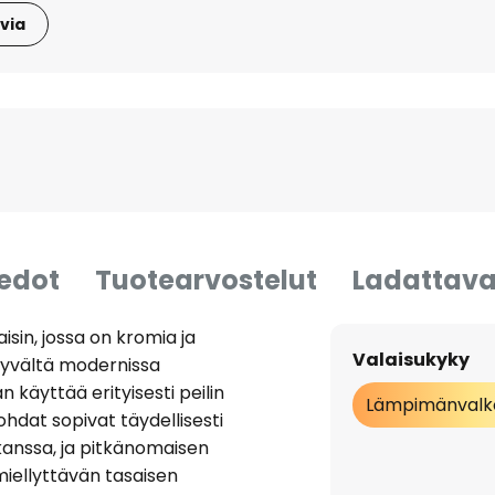
via
iedot
Tuotearvostelut
Ladattava
sin, jossa on kromia ja
Valaisukyky
hyvältä modernissa
 käyttää erityisesti peilin
Lämpimänvalk
ohdat sopivat täydellisesti
kanssa, ja pitkänomaisen
 miellyttävän tasaisen