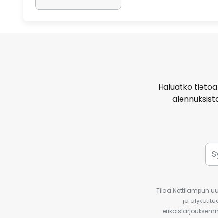
Haluatko tietoa 
alennuksist
Tilaa Nettilampun uut
ja älykotit
erikoistarjouksemm