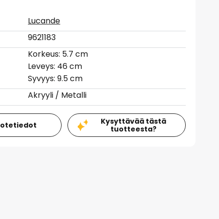
Lucande
9621183
Korkeus: 5.7 cm
Leveys: 46 cm
Syvyys: 9.5 cm
Akryyli / Metalli
Kysyttävää tästä
uotetiedot
tuotteesta?