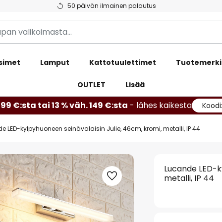
50 päivän ilmainen palautus
simet
Lamput
Kattotuulettimet
Tuotemerki
OUTLET
Lisää
99 €:sta tai 13 % väh. 149 €:sta
- lähes kaikesta
Koodi
e LED-kylpyhuoneen seinävalaisin Julie, 46cm, kromi, metalli, IP 44
Lucande LED-ky
metalli, IP 44