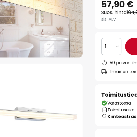
57,90 €
Suos. hinta
104,
sis. ALV
1
50 päivän il
Ilmainen toim
Toimitustie
Varastossa
Toimitusaika:
Kiinteästi a