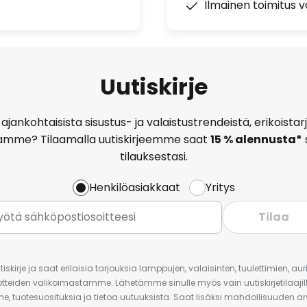
Ilmainen toimitus vä
Uutiskirje
ajankohtaisista sisustus- ja valaistustrendeistä, erikoist
amme? Tilaamalla uutiskirjeemme saat
15 % alennusta*
tilauksestasi.
Henkilöasiakkaat
Yritys
Tilaa
iskirje ja saat erilaisia tarjouksia lamppujen, valaisinten, tuulettimien, a
uotteiden valikoimastamme. Lähetämme sinulle myös vain uutiskirjetilaajille
e, tuotesuosituksia ja tietoa uutuuksista. Saat lisäksi mahdollisuuden arv