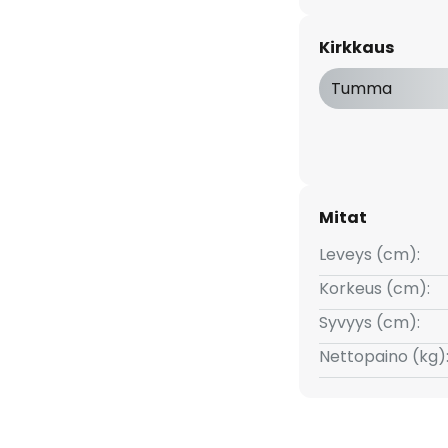
een seinävalaisin tekee
atehokkuudellaan, joten kirkas
Kirkkaus
tukseen.
Tumma
Mitat
Leveys (cm):
Korkeus (cm):
Syvyys (cm):
Nettopaino (kg)