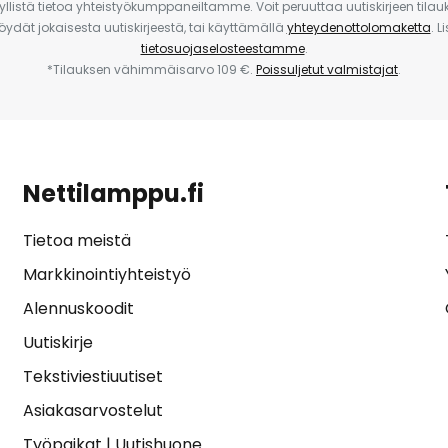
yllistä tietoa yhteistyökumppaneiltamme. Voit peruuttaa uutiskirjeen til
 löydät jokaisesta uutiskirjeestä, tai käyttämällä
yhteydenottolomaketta
. L
tietosuojaselosteestamme
.
*Tilauksen vähimmäisarvo 109 €.
Poissuljetut valmistajat
.
Nettilamppu.fi
Tietoa meistä
Markkinointiyhteistyö
Alennuskoodit
Uutiskirje
Tekstiviestiuutiset
Asiakasarvostelut
Työpaikat
|
Uutishuone