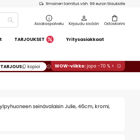
Ilmainen toimitus väh. 99 euron tilauksille
Etsi
Asiakaspalvelu
Kirjaudu sisään
Ostoskorini
t
TARJOUKSET
Yritysasiakkaat
WOW-viikko:
jopa -70 % >
:
TARJOUS
kopioi
lpyhuoneen seinävalaisin Julie, 46cm, kromi,