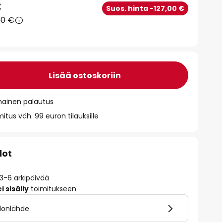
€
Suos. hinta -127,00 €
90 €
Lisää ostoskoriin
mainen palautus
itus väh. 99 euron tilauksille
dot
 3-6 arkipäivää
 sisälly
toimitukseen
alonlähde