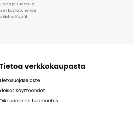
ioida ja suositella
auksen koska tahansa
isätietoa löydät
Tietoa verkkokaupasta
Tietosuojaseloste
Yleiset käyttöehdot
Oikeudellinen huomautus