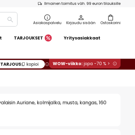
Ilmainen toimitus väh. 99 euron tilauksille
Etsi
Asiakaspalvelu
Kirjaudu sisään
Ostoskorini
t
TARJOUKSET
Yritysasiakkaat
WOW-viikko:
jopa -70 % >
:
TARJOUS
kopioi
alaisin Auriane, kolmijalka, musta, kangas, 160