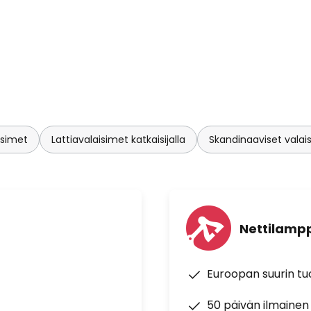
isimet
Lattiavalaisimet katkaisijalla
Skandinaaviset vala
Nettilampp
Euroopan suurin t
50 päivän ilmainen