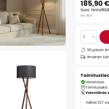
185,90 
Suos. hinta
312,
sis. ALV
1
50 päivän il
Ilmainen toim
Toimitustie
Varastossa
Toimitusaika:
Valonlähde ei
Valitse E27 v