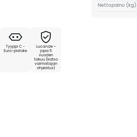
stävästi hoidetuista metsistä,
Nettopaino (kg)
Kolmijalkaista runkoa, jossa on
yylikkäästi musta kankainen
levan sylinterimäinen ja luo
n, hillityn valon, joka tarjoaa
toihin, jolloin voit nojata
Tyyppi C -
Lucande –
ailuja viihtyisässä
Euro-pistoke
jopa 5
vuoden
takuu (katso
valmistajan
ohjeistus)