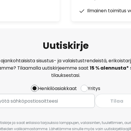
Ilmainen toimitus vä
Uutiskirje
ajankohtaisista sisustus- ja valaistustrendeistä, erikoist
amme? Tilaamalla uutiskirjeemme saat
15 % alennusta*
tilauksestasi.
Henkilöasiakkaat
Yritys
Tilaa
iskirje ja saat erilaisia tarjouksia lamppujen, valaisinten, tuulettimien, a
uotteiden valikoimastamme. Lähetämme sinulle myös vain uutiskirjetilaajille