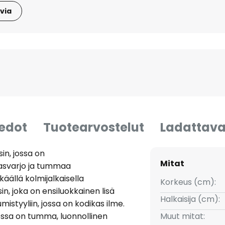
via
iedot
Tuotearvostelut
Ladattava
sin, jossa on
Mitat
asvarjo ja tummaa
äällä kolmijalkaisella
Korkeus (cm):
in, joka on ensiluokkainen lisä
Halkaisija (cm):
istyyliin, jossa on kodikas ilme.
ossa on tumma, luonnollinen
Muut mitat: