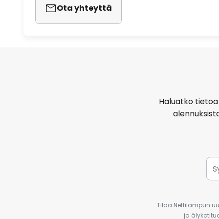
Ota yhteyttä
Haluatko tietoa 
alennuksist
Tilaa Nettilampun uut
ja älykotit