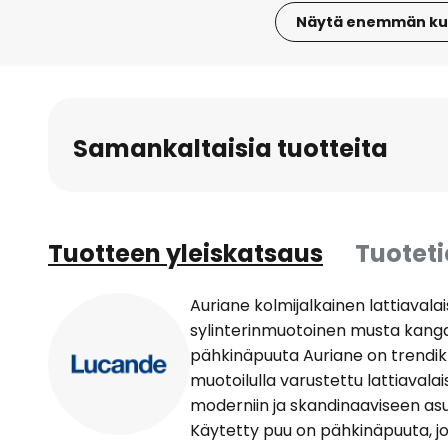
Näytä enemmän ku
Skip
to
the
beginning
Samankaltaisia tuotteita
of
the
images
gallery
Tuotteen yleiskatsaus
Tuotet
Auriane kolmijalkainen lattiavalai
sylinterinmuotoinen musta kang
pähkinäpuuta Auriane on trendikk
muotoilulla varustettu lattiavalais
moderniin ja skandinaaviseen asum
Käytetty puu on pähkinäpuuta, j