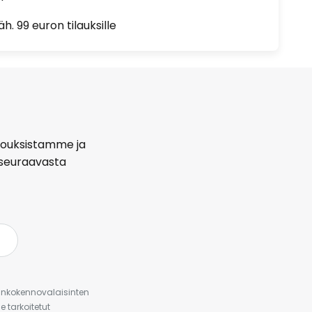
h. 99 euron tilauksille
arjouksistamme ja
seuraavasta
urinkokennovalaisinten
 tarkoitetut