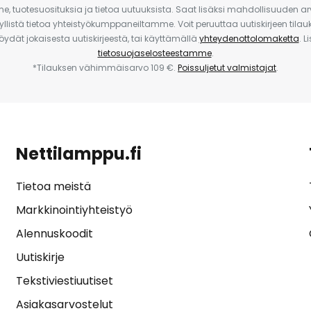
e, tuotesuosituksia ja tietoa uutuuksista. Saat lisäksi mahdollisuuden arv
yllistä tietoa yhteistyökumppaneiltamme. Voit peruuttaa uutiskirjeen til
 löydät jokaisesta uutiskirjeestä, tai käyttämällä
yhteydenottolomaketta
. L
tietosuojaselosteestamme
.
*Tilauksen vähimmäisarvo 109 €.
Poissuljetut valmistajat
.
Nettilamppu.fi
Tietoa meistä
Markkinointiyhteistyö
Alennuskoodit
Uutiskirje
Tekstiviestiuutiset
Asiakasarvostelut