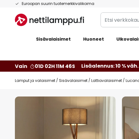
Skip
Euroopan suurin tuotemerkkivalikoima
to
Etsi
Content
verkkokaupan
valikoimasta...
Sisävalaisimet
Huoneet
Ulkovalai
Lisäalennus: 10 % väh. 
Vain
01D 02H 11M 45S
Lamput ja valaisimet
Sisävalaisimet
Lattiavalaisimet
Lucand
Skip
to
the
end
of
the