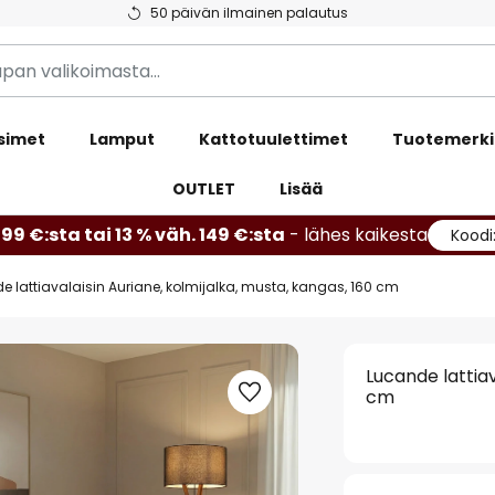
50 päivän ilmainen palautus
simet
Lamput
Kattotuulettimet
Tuotemerki
OUTLET
Lisää
99 €:sta tai 13 % väh. 149 €:sta
- lähes kaikesta
Koodi
e lattiavalaisin Auriane, kolmijalka, musta, kangas, 160 cm
Lucande lattiav
cm