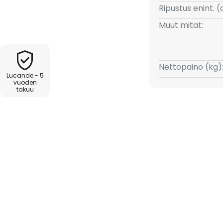
oidaan säätää tarkasti.
Ripustus enint. 
on pidetty klassisen mustina, kun
Muut mitat:
ukuttelevaan kullanväriseen
mpimän valon aksentteja ja
Nettopaino (kg)
Lucande - 5
vuoden
takuu