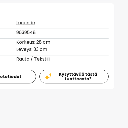
Lucande
9639548
Korkeus: 28 cm
Leveys: 33 cm
Rauta / Tekstiili
Kysyttävää tästä
uotetiedot
tuotteesta?