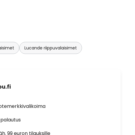
laisimet
Lucande riippuvalaisimet
u.fi
uotemerkkivalikoima
 palautus
h. 99 euron tilauksille