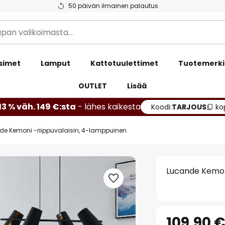
50 päivän ilmainen palautus
simet
Lamput
Kattotuulettimet
Tuotemerki
OUTLET
Lisää
13 % väh. 149 €:sta
- lähes kaikesta
Koodi:
TARJOUS
ko
de Kemoni -riippuvalaisin, 4-lamppuinen
Lucande Kemoni
109,90 