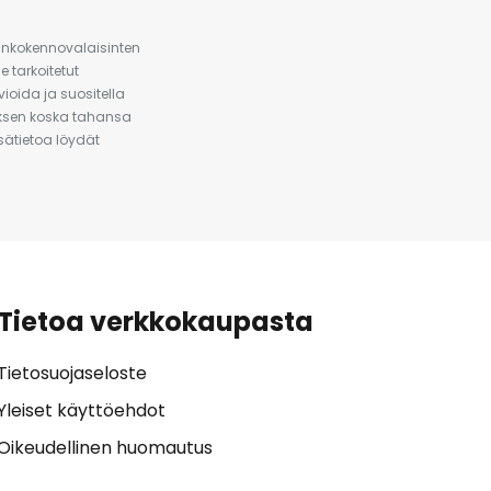
urinkokennovalaisinten
 tarkoitetut
ioida ja suositella
auksen koska tahansa
isätietoa löydät
Tietoa verkkokaupasta
Tietosuojaseloste
Yleiset käyttöehdot
Oikeudellinen huomautus