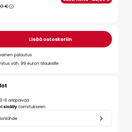
90 €
Lisää ostoskoriin
mainen palautus
itus väh. 99 euron tilauksille
dot
 3-6 arkipäivää
 sisälly
toimitukseen
alonlähde