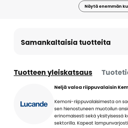
Näytä enemmän ku
Skip
to
the
beginning
Samankaltaisia tuotteita
of
the
images
gallery
Tuotteen yleiskatsaus
Tuotet
Neljä valoa riippuvalaisin Ke
Kemoni-riippuvalaisimesta on saata
sen hienostuneen muotoilun ansi
erinomaisesti sekä yksityisessä k
sektorilla. Kapeat lampunvarjost