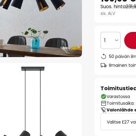
Suos. hinta
231,
sis. ALV
1
50 päivän il
Ilmainen toim
Toimitustie
Varastossa
Toimitusaika:
Valonlähde ei
Valitse E27 v