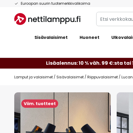
Skip
Euroopan suurin tuotemerkkivalikoima
to
Etsi
Content
verkkokaupan
valikoimasta...
Sisävalaisimet
Huoneet
Ulkovalai
Lisäalennus: 10 % väh. 99 €:sta tai 
Lamput ja valaisimet
Sisävalaisimet
Riippuvalaisimet
Lucan
Skip
to
Viim. tuotteet
the
end
of
the