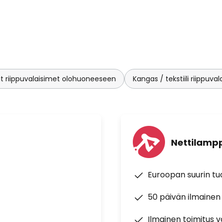
t riippuvalaisimet olohuoneeseen
Kangas / tekstiili riippuva
Nettilampp
Euroopan suurin t
50 päivän ilmainen
Ilmainen toimitus vä