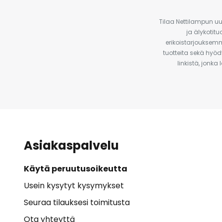
Tilaa Nettilampun uut
ja älykotit
erikoistarjouksemm
tuotteita sekä hyöd
linkistä, jonka
Asiakaspalvelu
Käytä peruutusoikeutta
Usein kysytyt kysymykset
Seuraa tilauksesi toimitusta
Ota yhteyttä