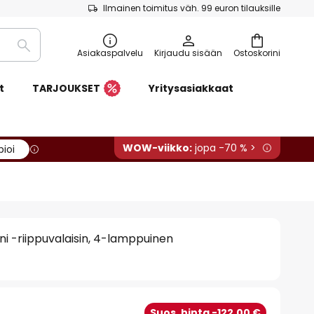
Ilmainen toimitus väh. 99 euron tilauksille
Etsi
Asiakaspalvelu
Kirjaudu sisään
Ostoskorini
t
TARJOUKSET
Yritysasiakkaat
WOW-viikko:
jopa -70 % >
pioi
 -riippuvalaisin, 4-lamppuinen
€
Suos. hinta -122,00 €