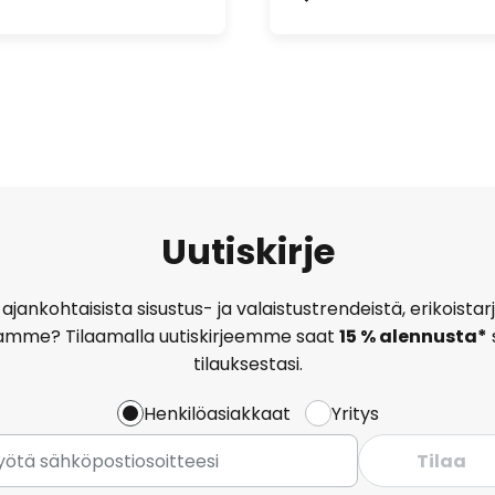
Uutiskirje
ajankohtaisista sisustus- ja valaistustrendeistä, erikoist
amme? Tilaamalla uutiskirjeemme saat
15 % alennusta*
tilauksestasi.
Henkilöasiakkaat
Yritys
Tilaa