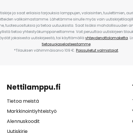
iskirje ja saat erilaisia tarjouksia lamppujen, valaisinten, tuulettimien, a
uotteiden valikoimastamme. Lähetämme sinulle myös vain uutiskirjetilaajille
e, tuotesuosituksia ja tietoa uutuuksista. Saat lisäksi mahdollisuuden arv
yllistä tietoa yhteistyökumppaneiltamme. Voit peruuttaa uutiskirjeen til
 löydät jokaisesta uutiskirjeestä, tai käyttämällä
yhteydenottolomaketta
. L
tietosuojaselosteestamme
.
*Tilauksen vähimmäisarvo 109 €.
Poissuljetut valmistajat
.
Nettilamppu.fi
Tietoa meistä
Markkinointiyhteistyö
Alennuskoodit
Uutiskirje