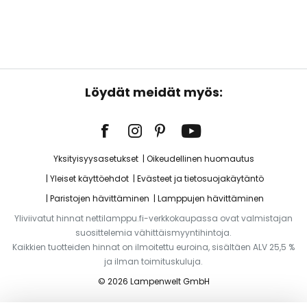
Löydät meidät myös:
Yksityisyysasetukset
Oikeudellinen huomautus
Yleiset käyttöehdot
Evästeet ja tietosuojakäytäntö
Paristojen hävittäminen
Lamppujen hävittäminen
Yliviivatut hinnat nettilamppu.fi-verkkokaupassa ovat valmistajan
suosittelemia vähittäismyyntihintoja.
Kaikkien tuotteiden hinnat on ilmoitettu euroina, sisältäen ALV 25,5 %
ja ilman toimituskuluja.
© 2026 Lampenwelt GmbH