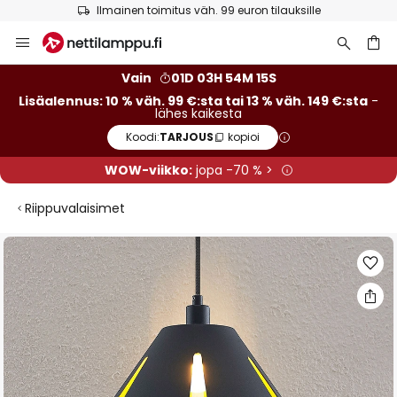
Ilmainen toimitus väh. 99 euron tilauksille
Skip
to
Content
Vain
01D 03H 54M 14S
Lisäalennus: 10 % väh. 99 €:sta tai 13 % väh. 149 €:sta
-
lähes kaikesta
Koodi:
TARJOUS
kopioi
WOW-viikko:
jopa -70 % >
Riippuvalaisimet
Skip
to
the
end
of
the
images