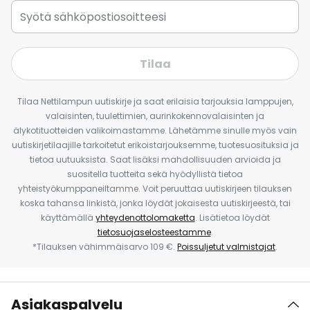
Tilaa
Tilaa Nettilampun uutiskirje ja saat erilaisia tarjouksia lamppujen,
valaisinten, tuulettimien, aurinkokennovalaisinten ja
älykotituotteiden valikoimastamme. Lähetämme sinulle myös vain
uutiskirjetilaajille tarkoitetut erikoistarjouksemme, tuotesuosituksia ja
tietoa uutuuksista. Saat lisäksi mahdollisuuden arvioida ja
suositella tuotteita sekä hyödyllistä tietoa
yhteistyökumppaneiltamme. Voit peruuttaa uutiskirjeen tilauksen
koska tahansa linkistä, jonka löydät jokaisesta uutiskirjeestä, tai
käyttämällä
yhteydenottolomaketta
. Lisätietoa löydät
tietosuojaselosteestamme
.
*Tilauksen vähimmäisarvo 109 €.
Poissuljetut valmistajat
.
Asiakaspalvelu