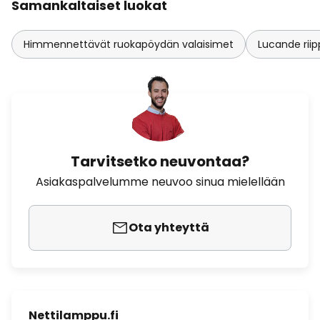
Samankaltaiset luokat
Himmennettävät ruokapöydän valaisimet
Lucande riip
Tarvitsetko neuvontaa?
Asiakaspalvelumme neuvoo sinua mielellään
Ota yhteyttä
Nettilamppu.fi