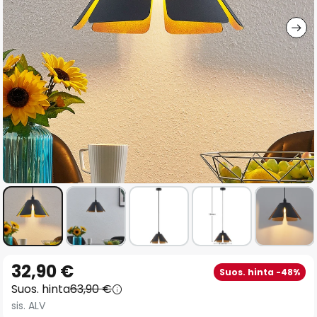
gallery
Skip
32,90 €
Suos. hinta -48%
to
Suos. hinta
63,90 €
the
sis. ALV
beginning