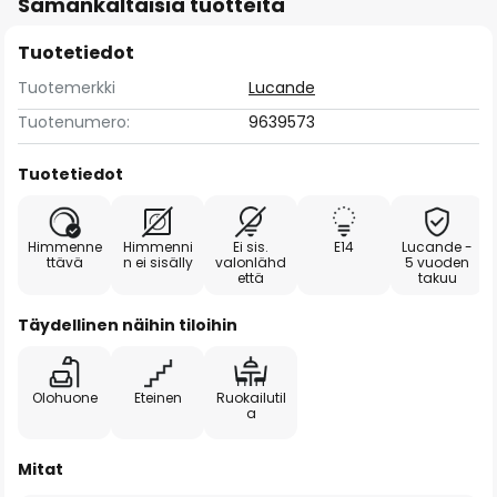
Samankaltaisia tuotteita
Tuotetiedot
Tuotemerkki
Lucande
Tuotenumero:
9639573
Tuotetiedot
Himmenne
Himmenni
Ei sis.
E14
Lucande -
ttävä
n ei sisälly
valonlähd
5 vuoden
että
takuu
Täydellinen näihin tiloihin
Olohuone
Eteinen
Ruokailutil
a
Mitat