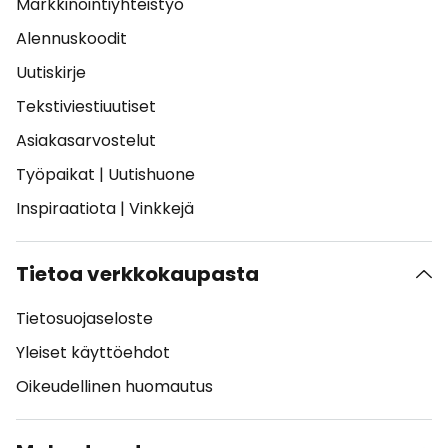
Markkinointiyhteistyö
Alennuskoodit
Uutiskirje
Tekstiviestiuutiset
Asiakasarvostelut
Työpaikat
|
Uutishuone
Inspiraatiota
|
Vinkkejä
Tietoa verkkokaupasta
Tietosuojaseloste
Yleiset käyttöehdot
Oikeudellinen huomautus