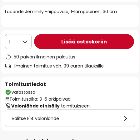
of
Lucande Jemmily -riippuvalo, 1-lamppuinen, 30 cm
the
images
gallery
Lisää ostoskoriin
1
50 päivän ilmainen palautus
Ilmainen toimitus väh. 99 euron tilauksille
Toimitustiedot
Varastossa
Toimitusaika: 3-6 arkipäivää
Valonlähde ei sisälly
toimitukseen
Valitse E14 valonlähde