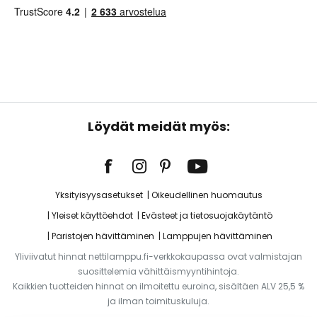
Löydät meidät myös:
Yksityisyysasetukset
Oikeudellinen huomautus
Yleiset käyttöehdot
Evästeet ja tietosuojakäytäntö
Paristojen hävittäminen
Lamppujen hävittäminen
Yliviivatut hinnat nettilamppu.fi-verkkokaupassa ovat valmistajan
suosittelemia vähittäismyyntihintoja.
Kaikkien tuotteiden hinnat on ilmoitettu euroina, sisältäen ALV 25,5 %
ja ilman toimituskuluja.