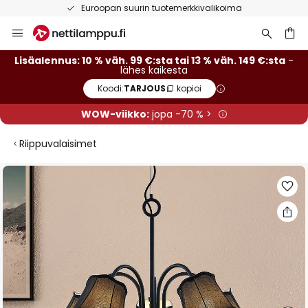
Euroopan suurin tuotemerkkivalikoima
Skip
to
Content
Lisäalennus: 10 % väh. 99 €:sta tai 13 % väh. 149 €:sta
-
lähes kaikesta
Koodi:
TARJOUS
kopioi
WOW-viikko:
jopa -70 % >
Riippuvalaisimet
Skip
to
the
end
of
the
images
gallery