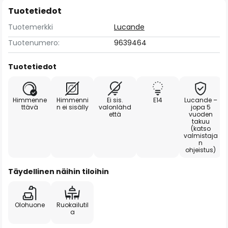
Tuotetiedot
Tuotemerkki
Lucande
Tuotenumero:
9639464
Tuotetiedot
Himmenne
Himmenni
Ei sis.
E14
Lucande –
ttävä
n ei sisälly
valonlähd
jopa 5
että
vuoden
takuu
(katso
valmistaja
n
ohjeistus)
Täydellinen näihin tiloihin
Olohuone
Ruokailutil
a