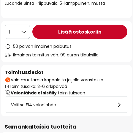
Lucande Binta -riippuvalo, 5-lamppuinen, musta
the
images
gallery
Lisää ostoskoriin
1
50 päivän ilmainen palautus
Ilmainen toimitus väh. 99 euron tilauksille
Toimitustiedot
Vain muutamia kappaleita jäljellä varastossa.
Toimitusaika: 3-6 arkipäivää
Valonlähde ei sisälly
toimitukseen
Valitse E14 valonlähde
Samankaltaisia tuotteita