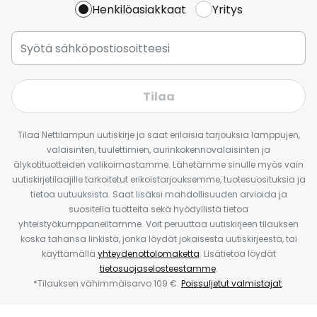
Henkilöasiakkaat
Yritys
Tilaa
Tilaa Nettilampun uutiskirje ja saat erilaisia tarjouksia lamppujen,
valaisinten, tuulettimien, aurinkokennovalaisinten ja
älykotituotteiden valikoimastamme. Lähetämme sinulle myös vain
uutiskirjetilaajille tarkoitetut erikoistarjouksemme, tuotesuosituksia ja
tietoa uutuuksista. Saat lisäksi mahdollisuuden arvioida ja
suositella tuotteita sekä hyödyllistä tietoa
yhteistyökumppaneiltamme. Voit peruuttaa uutiskirjeen tilauksen
koska tahansa linkistä, jonka löydät jokaisesta uutiskirjeestä, tai
käyttämällä
yhteydenottolomaketta
. Lisätietoa löydät
tietosuojaselosteestamme
.
*Tilauksen vähimmäisarvo 109 €.
Poissuljetut valmistajat
.