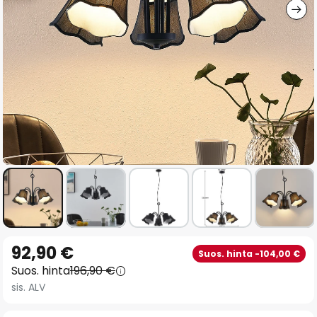
Skip
92,90 €
Suos. hinta -104,00 €
to
Suos. hinta
196,90 €
the
sis. ALV
beginning
of