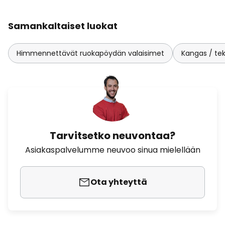
Samankaltaiset luokat
Himmennettävät ruokapöydän valaisimet
Kangas / teks
Tarvitsetko neuvontaa?
Asiakaspalvelumme neuvoo sinua mielellään
Ota yhteyttä