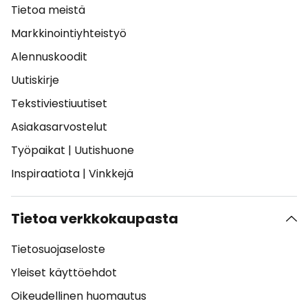
Tietoa meistä
Markkinointiyhteistyö
Alennuskoodit
Uutiskirje
Tekstiviestiuutiset
Asiakasarvostelut
Työpaikat
|
Uutishuone
Inspiraatiota
|
Vinkkejä
Tietoa verkkokaupasta
Tietosuojaseloste
Yleiset käyttöehdot
Oikeudellinen huomautus