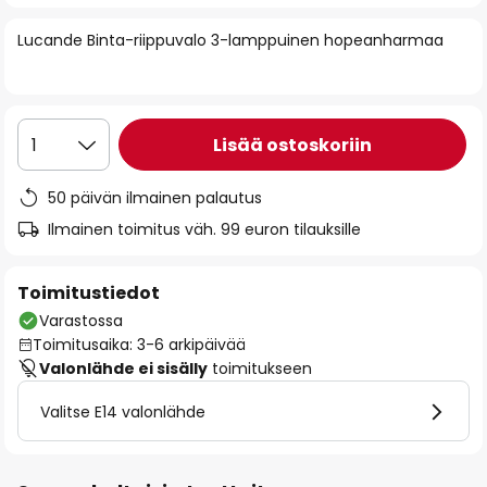
of
Lucande Binta-riippuvalo 3-lamppuinen hopeanharmaa
the
images
gallery
Lisää ostoskoriin
1
50 päivän ilmainen palautus
Ilmainen toimitus väh. 99 euron tilauksille
Toimitustiedot
Varastossa
Toimitusaika: 3-6 arkipäivää
Valonlähde ei sisälly
toimitukseen
Valitse E14 valonlähde