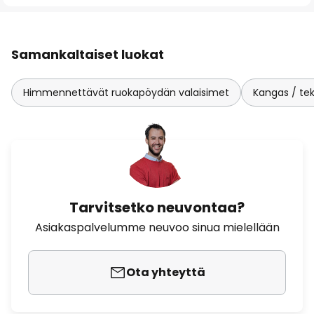
Samankaltaiset luokat
Himmennettävät ruokapöydän valaisimet
Kangas / teks
Tarvitsetko neuvontaa?
Asiakaspalvelumme neuvoo sinua mielellään
Ota yhteyttä