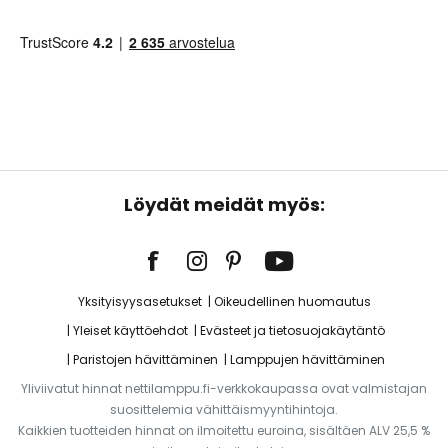
Löydät meidät myös:
Yksityisyysasetukset
Oikeudellinen huomautus
Yleiset käyttöehdot
Evästeet ja tietosuojakäytäntö
Paristojen hävittäminen
Lamppujen hävittäminen
Yliviivatut hinnat nettilamppu.fi-verkkokaupassa ovat valmistajan
suosittelemia vähittäismyyntihintoja.
Kaikkien tuotteiden hinnat on ilmoitettu euroina, sisältäen ALV 25,5 %