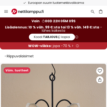
Euroopan suurin tuotemerkkivalikoima
Skip
to
Content
Vain
00D 22H 06M 09S
Lisäalennus: 10 % väh. 99 €:sta tai 13 % väh. 149 €:sta
-
lähes kaikesta
Koodi:
TARJOUS
kopioi
WOW-viikko:
jopa -70 % >
Riippuvalaisimet
Skip
Viim. tuotteet
to
the
end
of
the
images