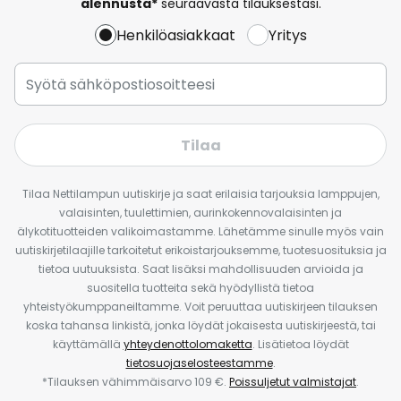
alennusta*
seuraavasta tilauksestasi.
Henkilöasiakkaat
Yritys
Tilaa
Tilaa Nettilampun uutiskirje ja saat erilaisia tarjouksia lamppujen,
valaisinten, tuulettimien, aurinkokennovalaisinten ja
älykotituotteiden valikoimastamme. Lähetämme sinulle myös vain
uutiskirjetilaajille tarkoitetut erikoistarjouksemme, tuotesuosituksia ja
tietoa uutuuksista. Saat lisäksi mahdollisuuden arvioida ja
suositella tuotteita sekä hyödyllistä tietoa
yhteistyökumppaneiltamme. Voit peruuttaa uutiskirjeen tilauksen
koska tahansa linkistä, jonka löydät jokaisesta uutiskirjeestä, tai
käyttämällä
yhteydenottolomaketta
. Lisätietoa löydät
tietosuojaselosteestamme
.
*Tilauksen vähimmäisarvo 109 €.
Poissuljetut valmistajat
.