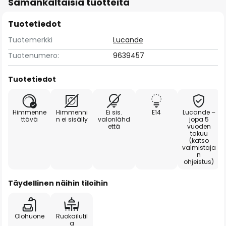
Samankaltaisia tuotteita
Tuotetiedot
Tuotemerkki
Lucande
Tuotenumero:
9639457
Tuotetiedot
Himmenne
Himmenni
Ei sis.
E14
Lucande –
ttävä
n ei sisälly
valonlähd
jopa 5
että
vuoden
takuu
(katso
valmistaja
n
ohjeistus)
Täydellinen näihin tiloihin
Olohuone
Ruokailutil
a