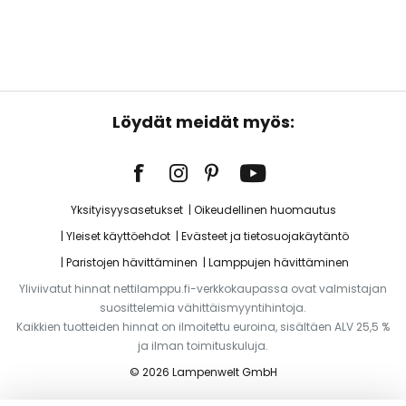
Löydät meidät myös:
Yksityisyysasetukset
Oikeudellinen huomautus
Yleiset käyttöehdot
Evästeet ja tietosuojakäytäntö
Paristojen hävittäminen
Lamppujen hävittäminen
Yliviivatut hinnat nettilamppu.fi-verkkokaupassa ovat valmistajan
suosittelemia vähittäismyyntihintoja.
Kaikkien tuotteiden hinnat on ilmoitettu euroina, sisältäen ALV 25,5 %
ja ilman toimituskuluja.
© 2026 Lampenwelt GmbH