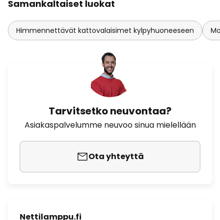
Samankaltaiset luokat
Himmennettävät kattovalaisimet kylpyhuoneeseen
Mo
Tarvitsetko neuvontaa?
Asiakaspalvelumme neuvoo sinua mielellään
Ota yhteyttä
Nettilamppu.fi