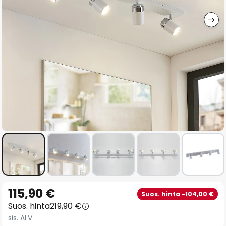
gallery
Skip
115,90 €
Suos. hinta -104,00 €
to
Suos. hinta
219,90 €
the
sis. ALV
beginning