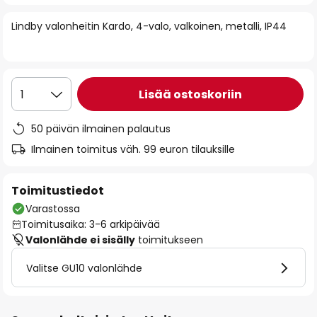
of
Lindby valonheitin Kardo, 4-valo, valkoinen, metalli, IP44
the
images
gallery
Lisää ostoskoriin
1
50 päivän ilmainen palautus
Ilmainen toimitus väh. 99 euron tilauksille
Toimitustiedot
Varastossa
Toimitusaika: 3-6 arkipäivää
Valonlähde ei sisälly
toimitukseen
Valitse GU10 valonlähde