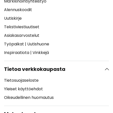
Markkinointiyhteistyö
Alennuskoodit
Uutiskirje
Tekstiviestiuutiset
Asiakasarvostelut
Työpaikat
|
Uutishuone
Inspiraatiota
|
Vinkkejä
Tietoa verkkokaupasta
Tietosuojaseloste
Yleiset käyttöehdot
Oikeudellinen huomautus