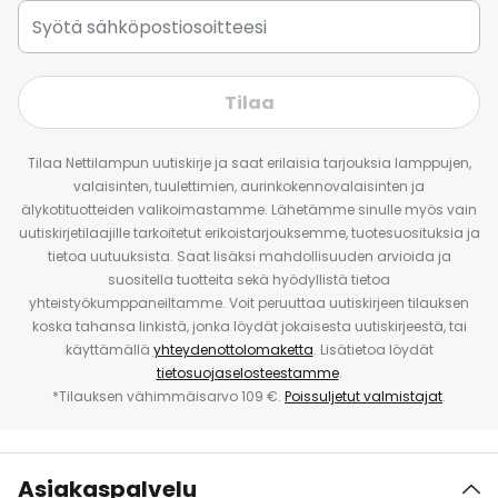
Tilaa
Tilaa Nettilampun uutiskirje ja saat erilaisia tarjouksia lamppujen,
valaisinten, tuulettimien, aurinkokennovalaisinten ja
älykotituotteiden valikoimastamme. Lähetämme sinulle myös vain
uutiskirjetilaajille tarkoitetut erikoistarjouksemme, tuotesuosituksia ja
tietoa uutuuksista. Saat lisäksi mahdollisuuden arvioida ja
suositella tuotteita sekä hyödyllistä tietoa
yhteistyökumppaneiltamme. Voit peruuttaa uutiskirjeen tilauksen
koska tahansa linkistä, jonka löydät jokaisesta uutiskirjeestä, tai
käyttämällä
yhteydenottolomaketta
. Lisätietoa löydät
tietosuojaselosteestamme
.
*Tilauksen vähimmäisarvo 109 €.
Poissuljetut valmistajat
.
Asiakaspalvelu