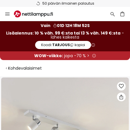
50 päivän ilmainen palautus
Skip
to
Content
Vain
01D 12H 18M 52S
Lisäalennus: 10 % väh. 99 €:sta tai 13 % väh. 149 €:sta
-
lähes kaikesta
Koodi:
TARJOUS
kopioi
WOW-viikko:
jopa -70 % >
Kohdevalaisimet
Skip
to
the
end
of
the
images