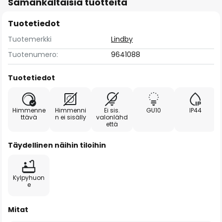
Samankaltaisia tuotteita
Tuotetiedot
Tuotemerkki
Lindby
Tuotenumero:
9641088
Tuotetiedot
Himmenne
Himmenni
Ei sis.
GU10
IP44
ttävä
n ei sisälly
valonlähd
että
Täydellinen näihin tiloihin
Kylpyhuon
e
Mitat