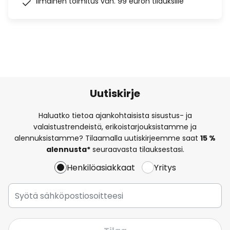
Ilmainen toimitus väh. 99 euron tilauksille
Uutiskirje
Haluatko tietoa ajankohtaisista sisustus- ja
valaistustrendeistä, erikoistarjouksistamme ja
alennuksistamme? Tilaamalla uutiskirjeemme saat
15 %
alennusta*
seuraavasta tilauksestasi.
Henkilöasiakkaat
Yritys