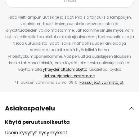
Tilaa
Tilaa Nettilampun uutiskirje ja saat erilaisia tarjouksia lamppujen,
valaisinten, tuulettimien, aurinkokennovalaisinten ja
älykotituotteiden valikoimastamme. Lähetämme sinulle myös vain
uutiskirjetilaajille tarkoitetut erikoistarjouksemme, tuotesuosituksia ja
tietoa uutuuksista. Saat lisäksi mahdollisuuden arvioida ja
suositella tuotteita sekä hyödyllistä tietoa
yhteistyökumppaneiltamme. Voit peruuttaa uutiskirjeen tilauksen
koska tahansa linkistä, jonka löydät jokaisesta uutiskirjeestä, tai
käyttämällä
yhteydenottolomaketta
. Lisätietoa löydät
tietosuojaselosteestamme
.
*Tilauksen vähimmäisarvo 109 €.
Poissuljetut valmistajat
.
Asiakaspalvelu
Käytä peruutusoikeutta
Usein kysytyt kysymykset