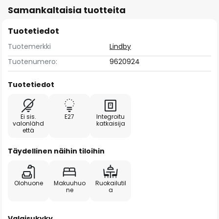
Samankaltaisia tuotteita
Tuotetiedot
Tuotemerkki
Lindby
Tuotenumero:
9620924
Tuotetiedot
Ei sis.
E27
Integroitu
valonlähd
katkaisija
että
Täydellinen näihin tiloihin
Olohuone
Makuuhuo
Ruokailutil
ne
a
Valaisukyky