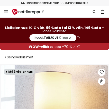
tilauksille
Euroopan suurin tuotemerkkivaliko
Skip
to
Content
Lisäalennus: 10 % väh. 99 €:sta tai 13 % väh. 149 €:sta
-
lähes kaikesta
Koodi:
TARJOUS
kopioi
WOW-viikko:
jopa -70 % >
Seinävalaisimet
Skip
+ Määräalennus
to
the
end
of
the
images