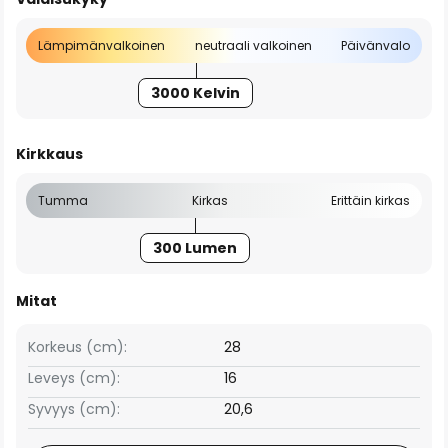
Lämpimänvalkoinen
neutraali valkoinen
Päivänvalo
3000 Kelvin
Kirkkaus
Tumma
Kirkas
Erittäin kirkas
300 Lumen
Mitat
Korkeus (cm):
28
Leveys (cm):
16
Syvyys (cm):
20,6