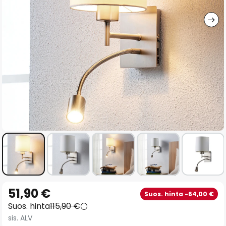
gallery
Skip
51,90 €
Suos. hinta -64,00 €
to
Suos. hinta
115,90 €
the
sis. ALV
beginning