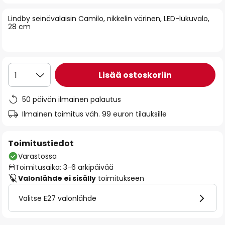
of
Lindby seinävalaisin Camilo, nikkelin värinen, LED-lukuvalo,
the
28 cm
images
gallery
Lisää ostoskoriin
1
50 päivän ilmainen palautus
Ilmainen toimitus väh. 99 euron tilauksille
Toimitustiedot
Varastossa
Toimitusaika: 3-6 arkipäivää
Valonlähde ei sisälly
toimitukseen
Valitse E27 valonlähde