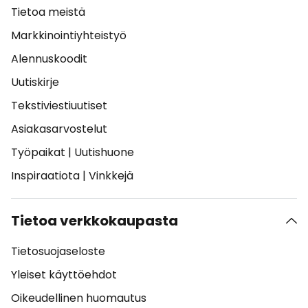
Tietoa meistä
Markkinointiyhteistyö
Alennuskoodit
Uutiskirje
Tekstiviestiuutiset
Asiakasarvostelut
Työpaikat
|
Uutishuone
Inspiraatiota
|
Vinkkejä
Tietoa verkkokaupasta
Tietosuojaseloste
Yleiset käyttöehdot
Oikeudellinen huomautus