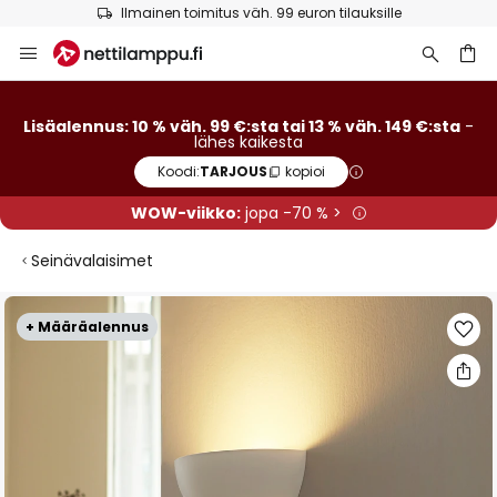
Ilmainen toimitus väh. 99 euron tilauksille
Skip
to
Content
Lisäalennus: 10 % väh. 99 €:sta tai 13 % väh. 149 €:sta
-
lähes kaikesta
Koodi:
TARJOUS
kopioi
WOW-viikko:
jopa -70 % >
Seinävalaisimet
Skip
+ Määräalennus
to
the
end
of
the
images