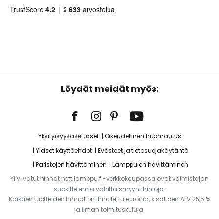
Löydät meidät myös:
Yksityisyysasetukset
Oikeudellinen huomautus
Yleiset käyttöehdot
Evästeet ja tietosuojakäytäntö
Paristojen hävittäminen
Lamppujen hävittäminen
Yliviivatut hinnat nettilamppu.fi-verkkokaupassa ovat valmistajan
suosittelemia vähittäismyyntihintoja.
Kaikkien tuotteiden hinnat on ilmoitettu euroina, sisältäen ALV 25,5 %
ja ilman toimituskuluja.