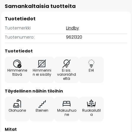
Samankaltaisia tuotteita
Tuotetiedot
Tuotemerkki
Lindby
Tuotenumero:
9621320
Tuotetiedot
Himmenne
Himmenni
Ei sis.
E14
ttävä
n ei sisälly
valonlähd
että
Täydellinen näihin tiloihin
Olohuone
Eteinen
Makuuhuo
Ruokailutil
ne
a
Mitat