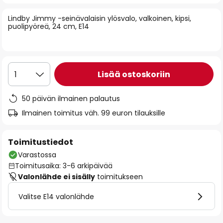
of
Lindby Jimmy -seinävalaisin ylösvalo, valkoinen, kipsi,
the
puolipyöreä, 24 cm, E14
images
gallery
Lisää ostoskoriin
1
50 päivän ilmainen palautus
Ilmainen toimitus väh. 99 euron tilauksille
Toimitustiedot
Varastossa
Toimitusaika: 3-6 arkipäivää
Valonlähde ei sisälly
toimitukseen
Valitse E14 valonlähde