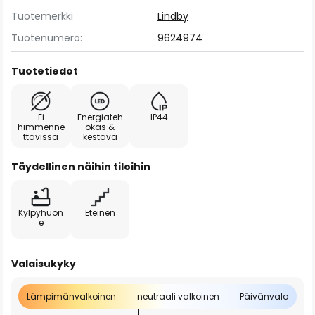
Tuotemerkki
Lindby
Tuotenumero:
9624974
Tuotetiedot
Ei
Energiateh
IP44
himmenne
okas &
ttävissä
kestävä
Täydellinen näihin tiloihin
Kylpyhuon
Eteinen
e
Valaisukyky
Lämpimänvalkoinen
neutraali valkoinen
Päivänvalo