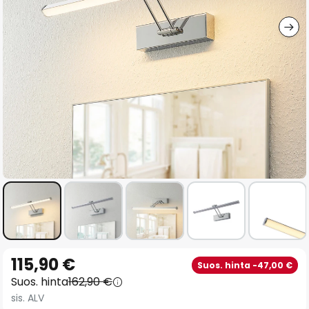
gallery
Skip
115,90 €
Suos. hinta -47,00 €
to
Suos. hinta
162,90 €
the
sis. ALV
beginning