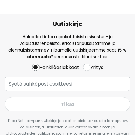
Uutiskirje
Haluatko tietoa ajankohtaisista sisustus- ja
valaistustrendeistä, erikoistarjouksistamme ja
alennuksistamme? Tilaamalla uutiskirjeemme saat
15 %
alennusta*
seuraavasta tilauksestasi.
Henkilöasiakkaat
Yritys
Tilaa
Tilaa Nettilampun uutiskirje ja saat erilaisia tarjouksia lamppujen,
valaisinten, tuulettimien, aurinkokennovalaisinten ja
älykotituotteiden valikoimastamme. Lähetämme sinulle myös vain