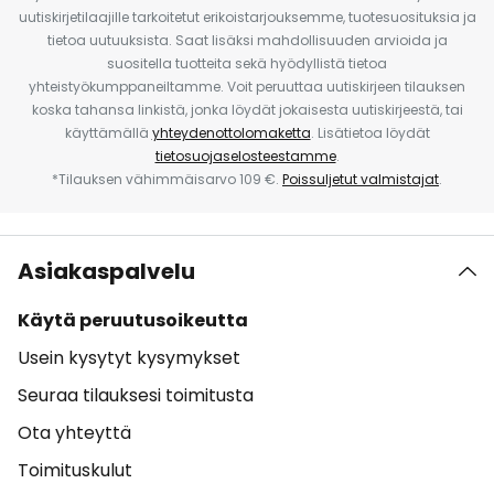
uutiskirjetilaajille tarkoitetut erikoistarjouksemme, tuotesuosituksia ja
tietoa uutuuksista. Saat lisäksi mahdollisuuden arvioida ja
suositella tuotteita sekä hyödyllistä tietoa
yhteistyökumppaneiltamme. Voit peruuttaa uutiskirjeen tilauksen
koska tahansa linkistä, jonka löydät jokaisesta uutiskirjeestä, tai
käyttämällä
yhteydenottolomaketta
. Lisätietoa löydät
tietosuojaselosteestamme
.
*Tilauksen vähimmäisarvo 109 €.
Poissuljetut valmistajat
.
Asiakaspalvelu
Käytä peruutusoikeutta
Usein kysytyt kysymykset
Seuraa tilauksesi toimitusta
Ota yhteyttä
Toimituskulut