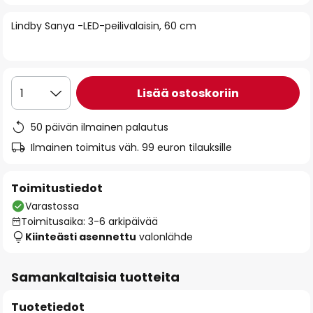
of
Lindby Sanya -LED-peilivalaisin, 60 cm
the
images
gallery
Lisää ostoskoriin
1
50 päivän ilmainen palautus
Ilmainen toimitus väh. 99 euron tilauksille
Toimitustiedot
Varastossa
Toimitusaika: 3-6 arkipäivää
Kiinteästi asennettu
valonlähde
Samankaltaisia tuotteita
Tuotetiedot