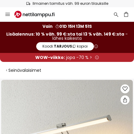
Ilmainen toimitus väh. 99 euron tilauksille
Skip
to
Content
Vain
01D 15H 13M 50S
Lisäalennus: 10 % väh. 99 €:sta tai 13 % väh. 149 €:sta
-
lähes kaikesta
Koodi:
TARJOUS
kopioi
WOW-viikko:
jopa -70 % >
Seinävalaisimet
Skip
to
the
end
of
the
images