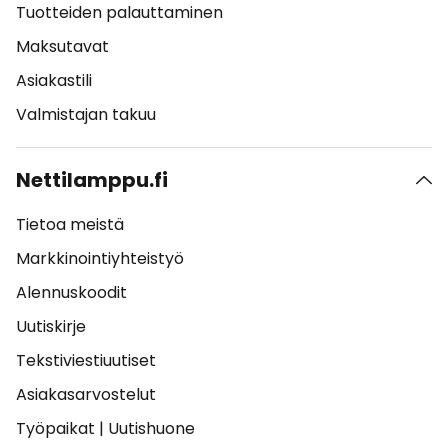
Tuotteiden palauttaminen
Maksutavat
Asiakastili
Valmistajan takuu
Nettilamppu.fi
Tietoa meistä
Markkinointiyhteistyö
Alennuskoodit
Uutiskirje
Tekstiviestiuutiset
Asiakasarvostelut
Työpaikat
|
Uutishuone