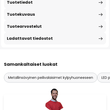
Tuotetiedot
Tuotekuvaus
Tuotearvostelut
Ladattavat tiedostot
Samankaltaiset luokat
Metallinsävyinen peilivalaisimet kylpyhuoneeseen
LED 