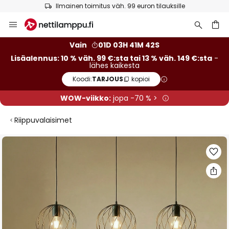
Ilmainen toimitus väh. 99 euron tilauksille
Skip
to
Content
Vain
01D 03H 41M 41S
Lisäalennus: 10 % väh. 99 €:sta tai 13 % väh. 149 €:sta
-
lähes kaikesta
Koodi:
TARJOUS
kopioi
WOW-viikko:
jopa -70 % >
Riippuvalaisimet
Skip
to
the
end
of
the
images