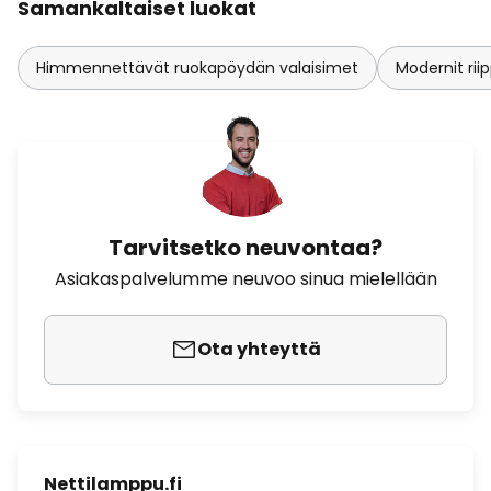
Samankaltaiset luokat
Himmennettävät ruokapöydän valaisimet
Modernit ri
Tarvitsetko neuvontaa?
Asiakaspalvelumme neuvoo sinua mielellään
Ota yhteyttä
Nettilamppu.fi