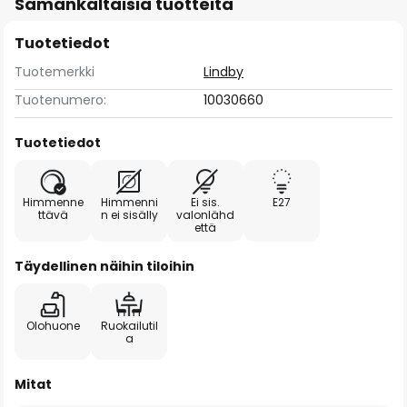
Samankaltaisia tuotteita
Tuotetiedot
Tuotemerkki
Lindby
Tuotenumero:
10030660
Tuotetiedot
Himmenne
Himmenni
Ei sis.
E27
ttävä
n ei sisälly
valonlähd
että
Täydellinen näihin tiloihin
Olohuone
Ruokailutil
a
Mitat