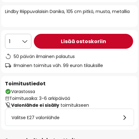
of
Lindby Riippuvalaisin Danika, 105 cm pitkä, musta, metallia
the
images
gallery
Lisää ostoskoriin
1
50 päivän ilmainen palautus
Ilmainen toimitus väh. 99 euron tilauksille
Toimitustiedot
Varastossa
Toimitusaika: 3-6 arkipäivää
Valonlähde ei sisälly
toimitukseen
Valitse E27 valonlähde