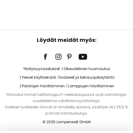
Löydät meidät myös:
Yksityisyysasetukset
Oikeudellinen huomautus
Yleiset käyttöehdot
Evästeet ja tietosuojakäytäntö
Paristojen hävittäminen
Lamppujen hävittäminen
Yliviivatut hinnat nettilamppu.fi-verkkokaupassa ovat valmistajan
suosittelemia vähittäismyyntihintoja.
Kaikkien tuotteiden hinnat on ilmoitettu euroina, sisältäen ALV 25,5 %
ja ilman toimituskuluja.
© 2026 Lampenwelt GmbH