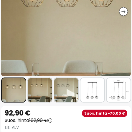
gallery
Skip
92,90 €
Suos. hinta -70,00 €
to
Suos. hinta
162,90 €
the
sis. ALV
beginning