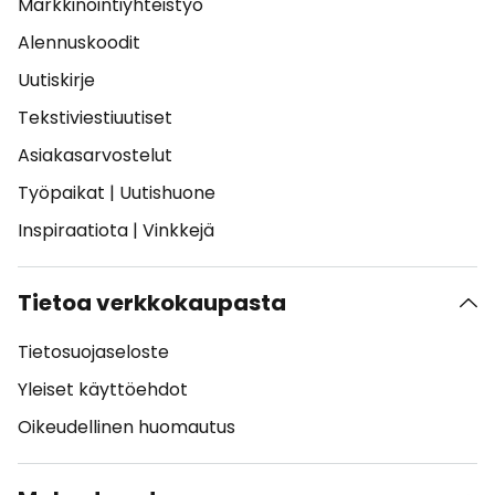
Markkinointiyhteistyö
Alennuskoodit
Uutiskirje
Tekstiviestiuutiset
Asiakasarvostelut
Työpaikat
|
Uutishuone
Inspiraatiota
|
Vinkkejä
Tietoa verkkokaupasta
Tietosuojaseloste
Yleiset käyttöehdot
Oikeudellinen huomautus