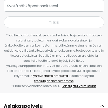
Tilaa
Tilaa Nettilampun uutiskirje ja saat erilaisia tarjouksia lamppujen,
valaisinten, tuulettimien, aurinkokennovalaisinten ja
älykotituotteiden valikoimastamme. Lähetämme sinulle myös vain
uutiskirjetilaajille tarkoitetut erikoistarjouksemme, tuotesuosituksia ja
tietoa uutuuksista. Saat lisäksi mahdollisuuden arvioida ja
suositella tuotteita sekä hyödyllistä tietoa
yhteistyökumppaneiltamme. Voit peruuttaa uutiskirjeen tilauksen
koska tahansa linkistä, jonka löydät jokaisesta uutiskirjeestä, tai
käyttämällä
yhteydenottolomaketta
. Lisätietoa löydät
tietosuojaselosteestamme
.
*Tilauksen vähimmäisarvo 109 €.
Poissuljetut valmistajat
.
Asiakaspalvelu