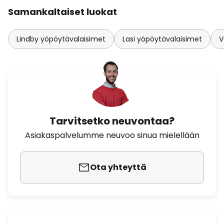
Samankaltaiset luokat
Lindby yöpöytävalaisimet
Lasi yöpöytävalaisimet
V
Tarvitsetko neuvontaa?
Asiakaspalvelumme neuvoo sinua mielellään
Ota yhteyttä