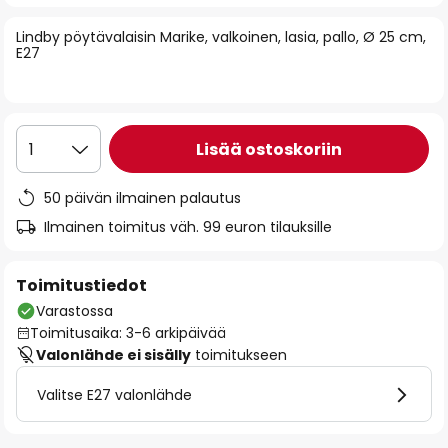
of
Lindby pöytävalaisin Marike, valkoinen, lasia, pallo, Ø 25 cm,
the
E27
images
gallery
Lisää ostoskoriin
1
50 päivän ilmainen palautus
Ilmainen toimitus väh. 99 euron tilauksille
Toimitustiedot
Varastossa
Toimitusaika: 3-6 arkipäivää
Valonlähde ei sisälly
toimitukseen
Valitse E27 valonlähde