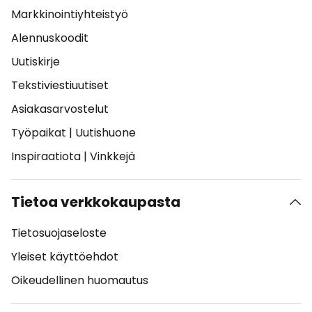
Markkinointiyhteistyö
Alennuskoodit
Uutiskirje
Tekstiviestiuutiset
Asiakasarvostelut
Työpaikat
|
Uutishuone
Inspiraatiota
|
Vinkkejä
Tietoa verkkokaupasta
Tietosuojaseloste
Yleiset käyttöehdot
Oikeudellinen huomautus