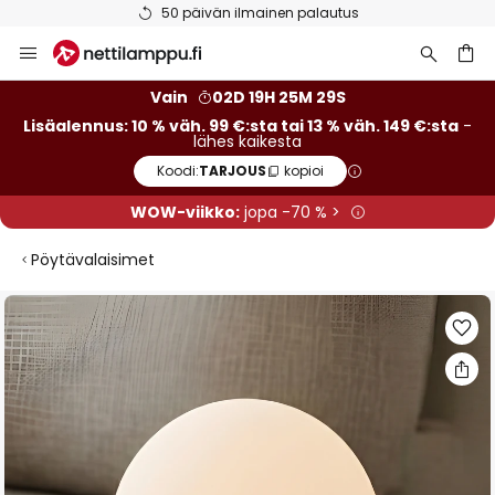
50 päivän ilmainen palautus
Skip
to
Content
Vain
02D 19H 25M 29S
Lisäalennus: 10 % väh. 99 €:sta tai 13 % väh. 149 €:sta
-
lähes kaikesta
Koodi:
TARJOUS
kopioi
WOW-viikko:
jopa -70 % >
Pöytävalaisimet
Skip
to
the
end
of
the
images