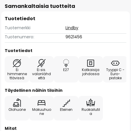
Samankaltaisia tuotteita
Tuotetiedot
Tuotemerkki
Lindby
Tuotenumero:
9621456
Tuotetiedot
Ei
Ei sis.
E27
Katkaisija
Tyyppi C -
himmenne
valonlähd
johdossa
Euro-
ttävissä
että
pistoke
Täydellinen näihin tiloihin
Olohuone
Makuuhuo
Eteinen
Ruokailutil
ne
a
Mitat