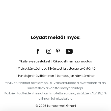
Löydät meidät myös:
Yksityisyysasetukset
Oikeudellinen huomautus
Yleiset käyttöehdot
Evästeet ja tietosuojakäytäntö
Paristojen hävittäminen
Lamppujen hävittäminen
Yliviivatut hinnat nettilamppu.fi-verkkokaupassa ovat valmistajan
suosittelemia vähittäismyyntihintoja.
Kaikkien tuotteiden hinnat on ilmoitettu euroina, sisältäen ALV 25,5 %
ja ilman toimituskuluja.
© 2026 Lampenwelt GmbH