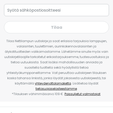
Tilaa
Tilaa Nettilampun uutiskirje ja saat erilaisia tarjouksia lamppujen,
valaisinten, tuulettimien, aurinkokennovalaisinten ja
älykotituotteiden valikoimastamme. Lähetämme sinulle myös vain
uutiskirjetilaajille tarkoitetut erikoistarjouksemme, tuotesuosituksia ja
tietoa uutuuksista. Saat lisäksi mahdollisuuden arvioida ja
suositella tuotteita sekä hyödyllistä tietoa
yhteistyökumppaneiltamme. Voit peruuttaa uutiskirjeen tilauksen
koska tahansa linkistä, jonka löydät jokaisesta uutiskirjeestä, tai
käyttämällä
yhteydenottolomaketta
. Lisätietoa löydät
tietosuojaselosteestamme
.
*Tilauksen vähimmäisarvo 109 €.
Poissuljetut valmistajat
.