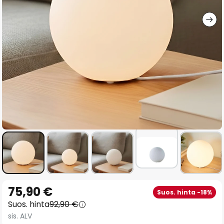
gallery
Skip
75,90 €
Suos. hinta -18%
to
Suos. hinta
92,90 €
the
sis. ALV
beginning