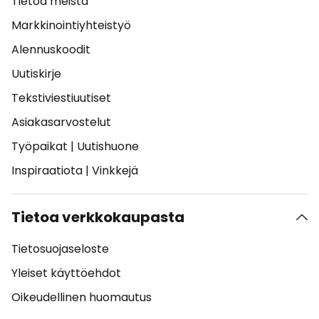
Tietoa meistä
Markkinointiyhteistyö
Alennuskoodit
Uutiskirje
Tekstiviestiuutiset
Asiakasarvostelut
Työpaikat
|
Uutishuone
Inspiraatiota
|
Vinkkejä
Tietoa verkkokaupasta
Tietosuojaseloste
Yleiset käyttöehdot
Oikeudellinen huomautus