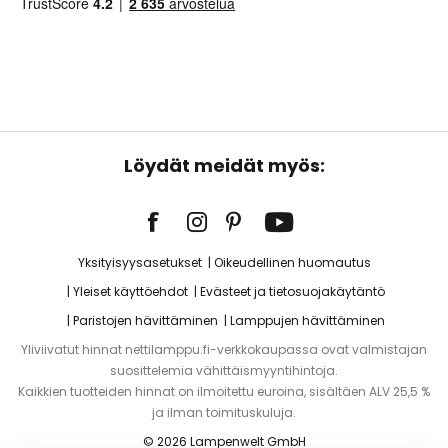
Löydät meidät myös:
Yksityisyysasetukset
Oikeudellinen huomautus
Yleiset käyttöehdot
Evästeet ja tietosuojakäytäntö
Paristojen hävittäminen
Lamppujen hävittäminen
Yliviivatut hinnat nettilamppu.fi-verkkokaupassa ovat valmistajan
suosittelemia vähittäismyyntihintoja.
Kaikkien tuotteiden hinnat on ilmoitettu euroina, sisältäen ALV 25,5 %
ja ilman toimituskuluja.
© 2026 Lampenwelt GmbH