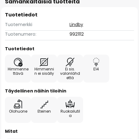
Samankaltaisia tuotteita
Tuotetiedot
Tuotemerkki
Lindby
Tuotenumero:
9921112
Tuotetiedot
Himmenne
Himmenni
Ei sis.
E14
ttävä
n ei sisälly
valonlähd
että
Täydellinen näihin tiloihin
Olohuone
Eteinen
Ruokailutil
a
Mitat