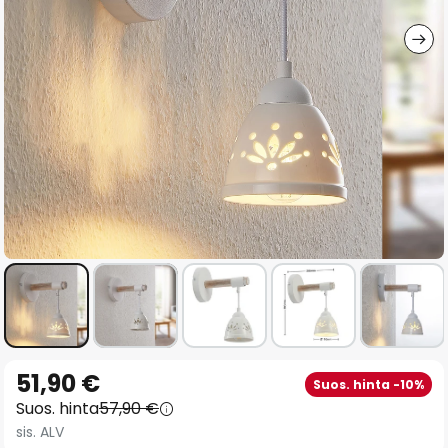
gallery
Skip
51,90 €
Suos. hinta -10%
to
Suos. hinta
57,90 €
the
sis. ALV
beginning