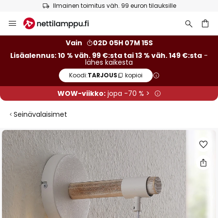
Ilmainen toimitus väh. 99 euron tilauksille
Skip
to
Content
Vain
02D 05H 07M 15S
Lisäalennus: 10 % väh. 99 €:sta tai 13 % väh. 149 €:sta
-
lähes kaikesta
Koodi:
TARJOUS
kopioi
WOW-viikko:
jopa -70 % >
Seinävalaisimet
Skip
to
the
end
of
the
images