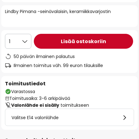
of
Lindby Pimana -seinävalaisin, keramiikkavarjostin
the
images
gallery
Lisää ostoskoriin
1
50 päivän ilmainen palautus
Ilmainen toimitus väh. 99 euron tilauksille
Toimitustiedot
Varastossa
Toimitusaika: 3-6 arkipäivää
Valonlähde ei sisälly
toimitukseen
Valitse E14 valonlähde