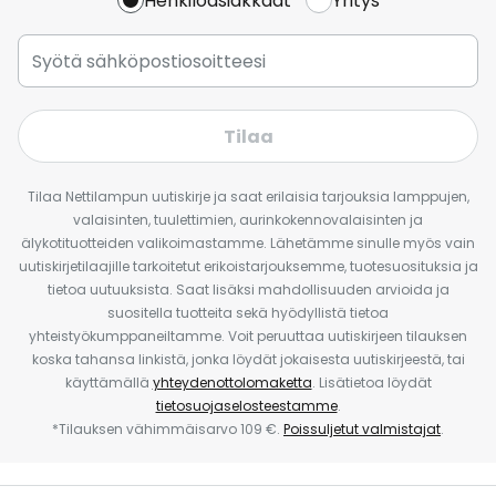
Henkilöasiakkaat
Yritys
Tilaa
Tilaa Nettilampun uutiskirje ja saat erilaisia tarjouksia lamppujen,
valaisinten, tuulettimien, aurinkokennovalaisinten ja
älykotituotteiden valikoimastamme. Lähetämme sinulle myös vain
uutiskirjetilaajille tarkoitetut erikoistarjouksemme, tuotesuosituksia ja
tietoa uutuuksista. Saat lisäksi mahdollisuuden arvioida ja
suositella tuotteita sekä hyödyllistä tietoa
yhteistyökumppaneiltamme. Voit peruuttaa uutiskirjeen tilauksen
koska tahansa linkistä, jonka löydät jokaisesta uutiskirjeestä, tai
käyttämällä
yhteydenottolomaketta
. Lisätietoa löydät
tietosuojaselosteestamme
.
*Tilauksen vähimmäisarvo 109 €.
Poissuljetut valmistajat
.