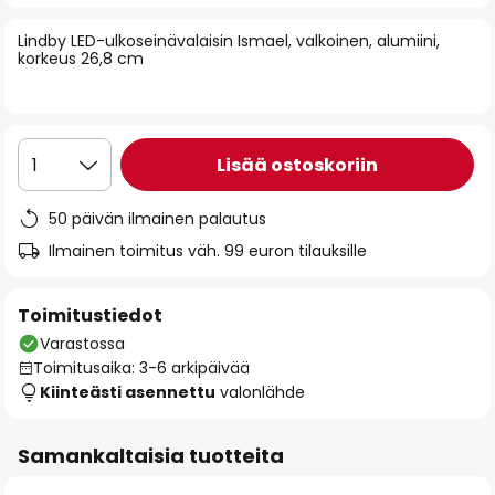
of
Lindby LED-ulkoseinävalaisin Ismael, valkoinen, alumiini,
the
korkeus 26,8 cm
images
gallery
Lisää ostoskoriin
1
50 päivän ilmainen palautus
Ilmainen toimitus väh. 99 euron tilauksille
Toimitustiedot
Varastossa
Toimitusaika: 3-6 arkipäivää
Kiinteästi asennettu
valonlähde
Samankaltaisia tuotteita