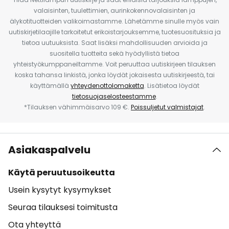
valaisinten, tuulettimien, aurinkokennovalaisinten ja
älykotituotteiden valikoimastamme. Lähetämme sinulle myös vain
uutiskirjetilaajille tarkoitetut erikoistarjouksemme, tuotesuosituksia ja
tietoa uutuuksista. Saat lisäksi mahdollisuuden arvioida ja
suositella tuotteita sekä hyödyllistä tietoa
yhteistyökumppaneiltamme. Voit peruuttaa uutiskirjeen tilauksen
koska tahansa linkistä, jonka löydät jokaisesta uutiskirjeestä, tai
käyttämällä
yhteydenottolomaketta
. Lisätietoa löydät
tietosuojaselosteestamme
.
*Tilauksen vähimmäisarvo 109 €.
Poissuljetut valmistajat
.
Asiakaspalvelu
Käytä peruutusoikeutta
Usein kysytyt kysymykset
Seuraa tilauksesi toimitusta
Ota yhteyttä