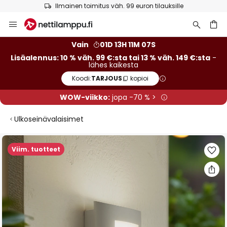
Ilmainen toimitus väh. 99 euron tilauksille
Skip
to
Content
Vain
01D 13H 11M 06S
Lisäalennus: 10 % väh. 99 €:sta tai 13 % väh. 149 €:sta
-
lähes kaikesta
Koodi:
TARJOUS
kopioi
WOW-viikko:
jopa -70 % >
Ulkoseinävalaisimet
Skip
Viim. tuotteet
to
the
end
of
the
images