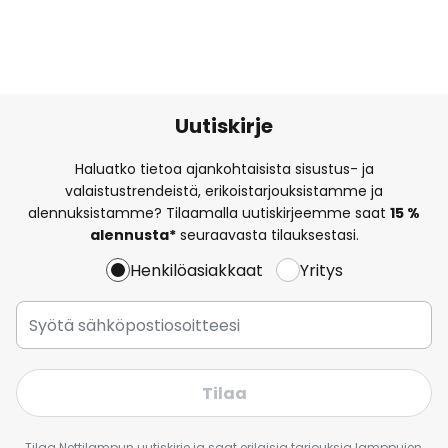
Uutiskirje
Haluatko tietoa ajankohtaisista sisustus- ja
valaistustrendeistä, erikoistarjouksistamme ja
alennuksistamme? Tilaamalla uutiskirjeemme saat
15 %
alennusta*
seuraavasta tilauksestasi.
Henkilöasiakkaat
Yritys
Tilaa
Tilaa Nettilampun uutiskirje ja saat erilaisia tarjouksia lamppujen,