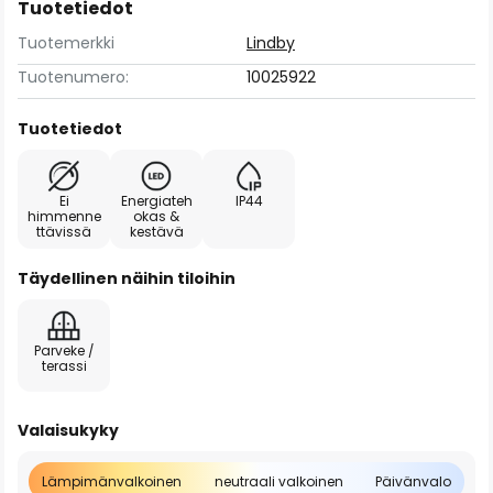
Tuotetiedot
Tuotemerkki
Lindby
Tuotenumero:
10025922
Tuotetiedot
Ei
Energiateh
IP44
himmenne
okas &
ttävissä
kestävä
Täydellinen näihin tiloihin
Parveke /
terassi
Valaisukyky
Lämpimänvalkoinen
neutraali valkoinen
Päivänvalo