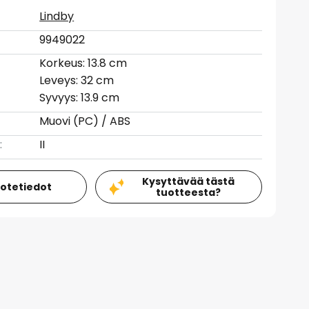
Lindby
9949022
Korkeus: 13.8 cm
Leveys: 32 cm
Syvyys: 13.9 cm
Muovi (PC) / ABS
:
II
Kysyttävää tästä
uotetiedot
tuotteesta?