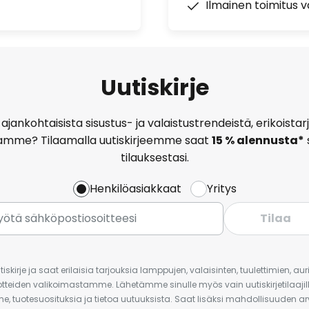
Ilmainen toimitus vä
Uutiskirje
ajankohtaisista sisustus- ja valaistustrendeistä, erikoist
amme? Tilaamalla uutiskirjeemme saat
15 % alennusta*
tilauksestasi.
Henkilöasiakkaat
Yritys
Tilaa
iskirje ja saat erilaisia tarjouksia lamppujen, valaisinten, tuulettimien, a
uotteiden valikoimastamme. Lähetämme sinulle myös vain uutiskirjetilaajille
e, tuotesuosituksia ja tietoa uutuuksista. Saat lisäksi mahdollisuuden arv