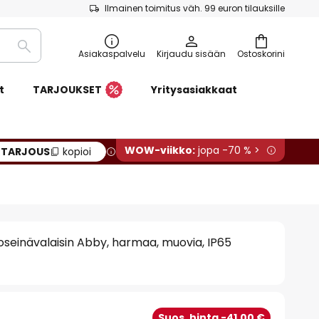
Ilmainen toimitus väh. 99 euron tilauksille
Etsi
Asiakaspalvelu
Kirjaudu sisään
Ostoskorini
t
TARJOUKSET
Yritysasiakkaat
WOW-viikko:
jopa -70 % >
:
TARJOUS
kopioi
oseinävalaisin Abby, harmaa, muovia, IP65
Suos. hinta -41,00 €