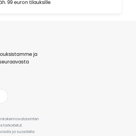
h. 99 euron tilauksille
arjouksistamme ja
seuraavasta
urinkokennovalaisinten
 tarkoitetut
ioida ja suositella