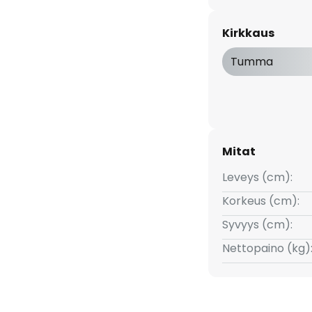
alaisin, joten se voidaan
, jossa ilmasto on ankara ja
Kirkkaus
iskunkestävyysluokitus
Tumma
Mitat
Leveys (cm):
Korkeus (cm):
Syvyys (cm):
Nettopaino (kg)