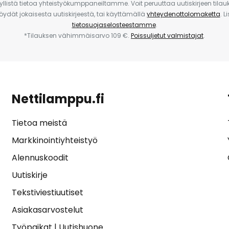
yllistä tietoa yhteistyökumppaneiltamme. Voit peruuttaa uutiskirjeen til
 löydät jokaisesta uutiskirjeestä, tai käyttämällä
yhteydenottolomaketta
. L
tietosuojaselosteestamme
.
*Tilauksen vähimmäisarvo 109 €.
Poissuljetut valmistajat
.
Nettilamppu.fi
Tietoa meistä
Markkinointiyhteistyö
Alennuskoodit
Uutiskirje
Tekstiviestiuutiset
Asiakasarvostelut
Työpaikat
|
Uutishuone