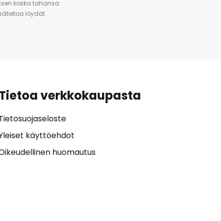
auksen koska tahansa
isätietoa löydät
Tietoa verkkokaupasta
Tietosuojaseloste
Yleiset käyttöehdot
Oikeudellinen huomautus