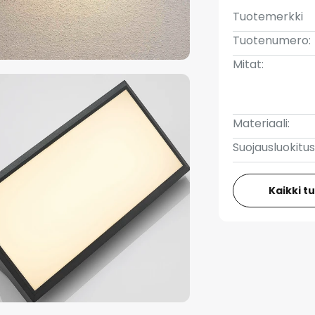
Tuotemerkki
Tuotenumero:
Mitat:
Materiaali:
Suojausluokitus
Kaikki t