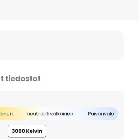
t tiedostot
oinen
neutraali valkoinen
Päivänvalo
3000 Kelvin