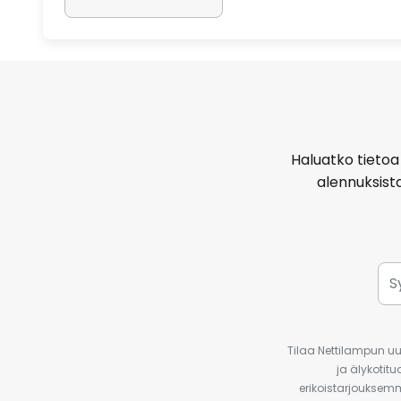
Haluatko tietoa 
alennuksist
Tilaa Nettilampun uut
ja älykotit
erikoistarjouksemm