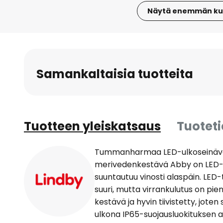
Näytä enemmän ku
Skip
to
the
beginning
Samankaltaisia tuotteita
of
the
images
gallery
Tuotteen yleiskatsaus
Tuotet
Tummanharmaa LED-ulkoseinävala
merivedenkestävä Abby on LED-ul
suuntautuu vinosti alaspäin. LED
suuri, mutta virrankulutus on pien
kestävä ja hyvin tiivistetty, jote
ulkona IP65-suojausluokituksen 