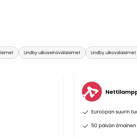
aisimet
Lindby ulkoseinävalaisimet
Lindby ulkovalaisimet
Nettilampp
Euroopan suurin t
50 päivän ilmainen