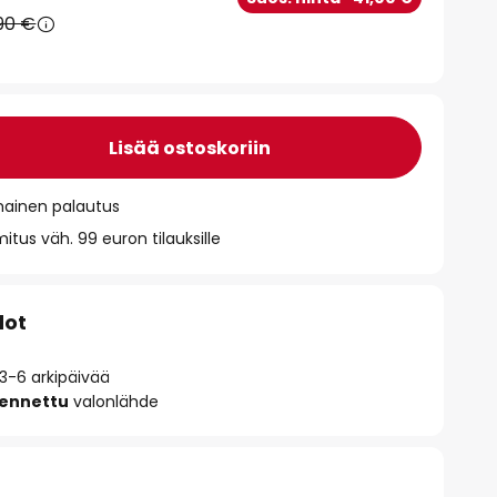
90 €
Lisää ostoskoriin
mainen palautus
itus väh. 99 euron tilauksille
dot
 3-6 arkipäivää
sennettu
valonlähde