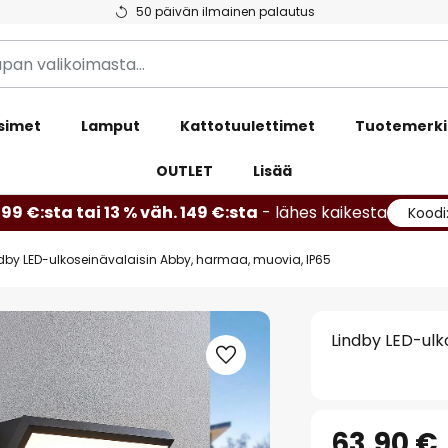
50 päivän ilmainen palautus
simet
Lamput
Kattotuulettimet
Tuotemerki
OUTLET
Lisää
99 €:sta tai 13 % väh. 149 €:sta
- lähes kaikesta
Koodi
dby LED-ulkoseinävalaisin Abby, harmaa, muovia, IP65
Lindby LED-ulk
63,90 €