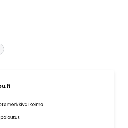
u.fi
uotemerkkivalikoima
 palautus