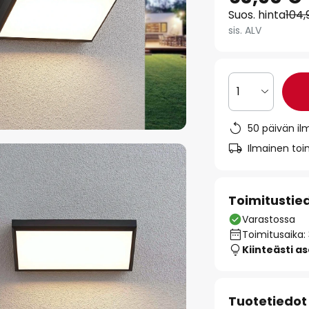
Suos. hinta
104,
sis. ALV
1
50 päivän il
Ilmainen toim
Toimitustie
Varastossa
Toimitusaika:
Kiinteästi a
Tuotetiedot