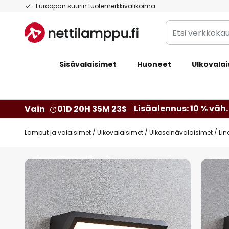
Skip
Euroopan suurin tuotemerkkivalikoima
to
Etsi
Content
verkkokaupan
valikoimasta...
Sisävalaisimet
Huoneet
Ulkovalai
Lisäalennus: 10 % väh. 
Vain
01D 20H 35M 22S
Lamput ja valaisimet
Ulkovalaisimet
Ulkoseinävalaisimet
Lin
Skip
to
the
end
of
the