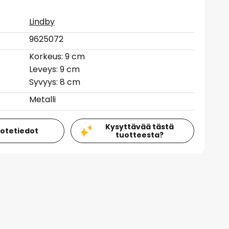
Lindby
9625072
Korkeus: 9 cm
Leveys: 9 cm
Syvyys: 8 cm
Metalli
Kysyttävää tästä
uotetiedot
tuotteesta?