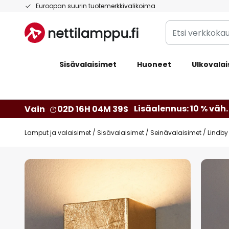
Skip
Euroopan suurin tuotemerkkivalikoima
to
Etsi
Content
verkkokaupan
valikoimasta...
Sisävalaisimet
Huoneet
Ulkovalai
Lisäalennus: 10 % väh. 
Vain
02D 16H 04M 38S
Lamput ja valaisimet
Sisävalaisimet
Seinävalaisimet
Lindby
Skip
to
the
end
of
the