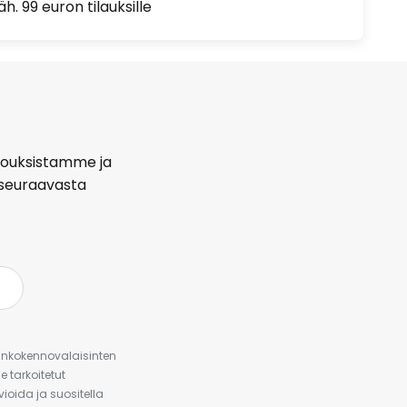
h. 99 euron tilauksille
arjouksistamme ja
seuraavasta
urinkokennovalaisinten
 tarkoitetut
ioida ja suositella