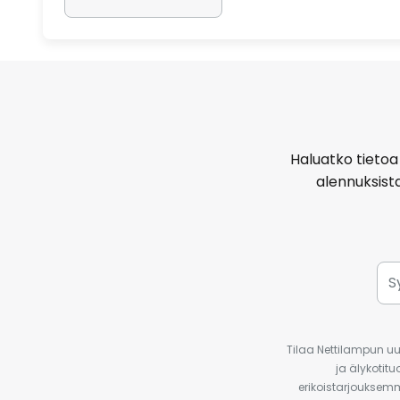
Haluatko tietoa 
alennuksist
Tilaa Nettilampun uut
ja älykotit
erikoistarjouksemm