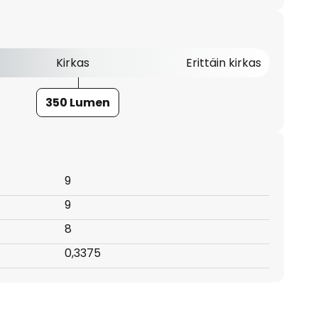
Kirkas
Erittäin kirkas
350 Lumen
9
9
8
:
0,3375