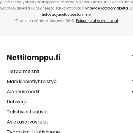
yllistä tietoa yhteistyökumppaneiltamme. Voit peruuttaa uutiskirjeen til
 löydät jokaisesta uutiskirjeestä, tai käyttämällä
yhteydenottolomaketta
. L
tietosuojaselosteestamme
.
*Tilauksen vähimmäisarvo 109 €.
Poissuljetut valmistajat
.
Nettilamppu.fi
Tietoa meistä
Markkinointiyhteistyö
Alennuskoodit
Uutiskirje
Tekstiviestiuutiset
Asiakasarvostelut
Työpaikat
|
Uutishuone