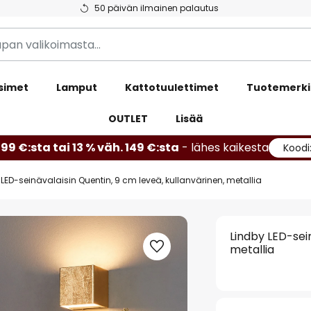
50 päivän ilmainen palautus
simet
Lamput
Kattotuulettimet
Tuotemerki
OUTLET
Lisää
99 €:sta tai 13 % väh. 149 €:sta
- lähes kaikesta
Koodi
 LED-seinävalaisin Quentin, 9 cm leveä, kullanvärinen, metallia
Lindby LED-sein
metallia