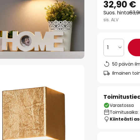
32,90 €
Suos. hinta
63,
sis. ALV
1
50 päivän il
Ilmainen toim
Toimitustie
Varastossa
Toimitusaika:
Kiinteästi a