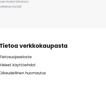
auksen koska tahansa
isätietoa löydät
Tietoa verkkokaupasta
Tietosuojaseloste
Yleiset käyttöehdot
Oikeudellinen huomautus