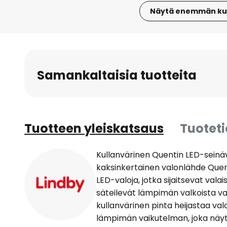
Näytä enemmän ku
Skip
to
the
beginning
Samankaltaisia tuotteita
of
the
images
gallery
Tuotteen yleiskatsaus
Tuotet
Kullanvärinen Quentin LED-seinäva
kaksinkertainen valonlähde Quen
LED-valoja, jotka sijaitsevat valai
säteilevät lämpimän valkoista va
kullanvärinen pinta heijastaa valo
lämpimän vaikutelman, joka näyt