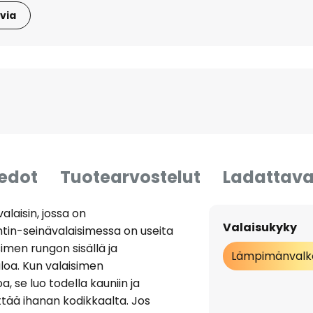
via
iedot
Tuotearvostelut
Ladattava
laisin, jossa on
Valaisukyky
tin-seinävalaisimessa on useita
simen rungon sisällä ja
Lämpimänvalk
loa. Kun valaisimen
a, se luo todella kauniin ja
tää ihanan kodikkaalta. Jos