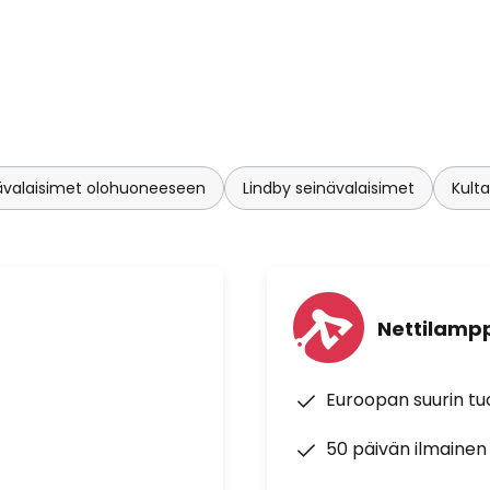
ävalaisimet olohuoneeseen
Lindby seinävalaisimet
Kulta
Nettilampp
Euroopan suurin t
50 päivän ilmainen