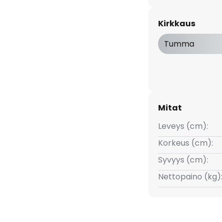
alosta, olet tyytyväinen myös
päsuorasti, mikä luo huoneeseen
Kirkkaus
lman.
Tumma
Mitat
Leveys (cm):
Korkeus (cm):
Syvyys (cm):
Nettopaino (kg)