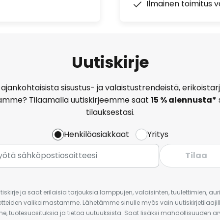
Ilmainen toimitus vä
Uutiskirje
ajankohtaisista sisustus- ja valaistustrendeistä, erikoist
amme? Tilaamalla uutiskirjeemme saat
15 % alennusta*
tilauksestasi.
Henkilöasiakkaat
Yritys
Tilaa
iskirje ja saat erilaisia tarjouksia lamppujen, valaisinten, tuulettimien, a
uotteiden valikoimastamme. Lähetämme sinulle myös vain uutiskirjetilaajille
e, tuotesuosituksia ja tietoa uutuuksista. Saat lisäksi mahdollisuuden arv