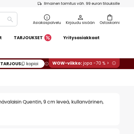
Ilmainen toimitus väh. 99 euron tilauksille
Etsi
Asiakaspalvelu
Kirjaudu sisään
Ostoskorini
t
TARJOUKSET
Yritysasiakkaat
WOW-viikko:
jopa -70 % >
:
TARJOUS
kopioi
ävalaisin Quentin, 9 cm leveä, kullanvärinen,