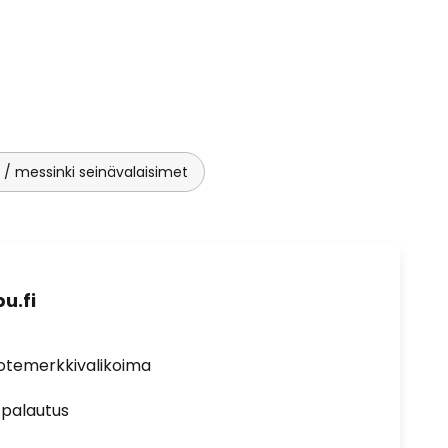
 / messinki seinävalaisimet
u.fi
uotemerkkivalikoima
 palautus