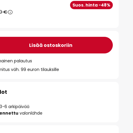
Suos. hinta -48%
90 €
Lisää ostoskoriin
mainen palautus
itus väh. 99 euron tilauksille
dot
 3-6 arkipäivää
sennettu
valonlähde