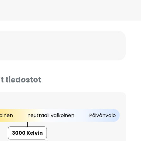
t tiedostot
oinen
neutraali valkoinen
Päivänvalo
3000 Kelvin