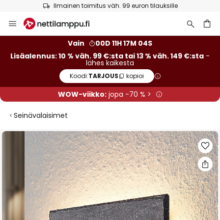
Ilmainen toimitus väh. 99 euron tilauksille
Skip
to
Content
Vain
00D 11H 17M 04S
Lisäalennus: 10 % väh. 99 €:sta tai 13 % väh. 149 €:sta
-
lähes kaikesta
Koodi:
TARJOUS
kopioi
WOW-viikko:
jopa -70 % >
Seinävalaisimet
Skip
to
the
end
of
the
images