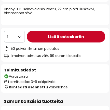
of
Lindby LED-seinävalaisin Peetu, 22 cm pitkä, liuskekivi,
the
himmennettävä
images
gallery
Lisää ostoskoriin
1
50 päivän ilmainen palautus
Ilmainen toimitus väh. 99 euron tilauksille
Toimitustiedot
Varastossa
Toimitusaika: 3-6 arkipäivää
Kiinteästi asennettu
valonlähde
Samankaltaisia tuotteita