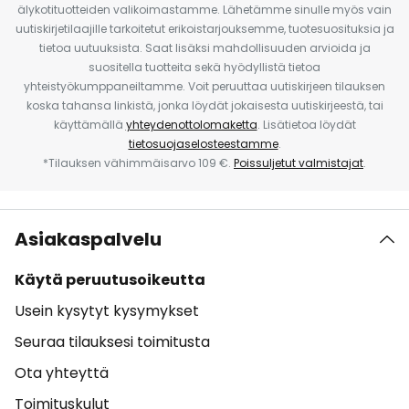
älykotituotteiden valikoimastamme. Lähetämme sinulle myös vain
uutiskirjetilaajille tarkoitetut erikoistarjouksemme, tuotesuosituksia ja
tietoa uutuuksista. Saat lisäksi mahdollisuuden arvioida ja
suositella tuotteita sekä hyödyllistä tietoa
yhteistyökumppaneiltamme. Voit peruuttaa uutiskirjeen tilauksen
koska tahansa linkistä, jonka löydät jokaisesta uutiskirjeestä, tai
käyttämällä
yhteydenottolomaketta
. Lisätietoa löydät
tietosuojaselosteestamme
.
*Tilauksen vähimmäisarvo 109 €.
Poissuljetut valmistajat
.
Asiakaspalvelu
Käytä peruutusoikeutta
Usein kysytyt kysymykset
Seuraa tilauksesi toimitusta
Ota yhteyttä
Toimituskulut