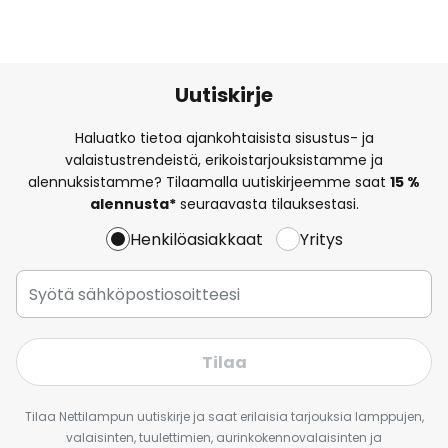
Uutiskirje
Haluatko tietoa ajankohtaisista sisustus- ja
valaistustrendeistä, erikoistarjouksistamme ja
alennuksistamme? Tilaamalla uutiskirjeemme saat
15 %
alennusta*
seuraavasta tilauksestasi.
Henkilöasiakkaat
Yritys
Tilaa
Tilaa Nettilampun uutiskirje ja saat erilaisia tarjouksia lamppujen,
valaisinten, tuulettimien, aurinkokennovalaisinten ja