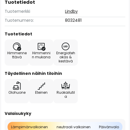
Tuotetiedot
Tuotemerkki
Lindby
Tuotenumero:
8032481
Tuotetiedot
Himmenne
Himmenni
Energiateh
ttävä
n mukana
okas &
kestävä
Täydellinen näihin tiloihin
Olohuone
Eteinen
Ruokailutil
a
Valaisukyky
Lämpimänvalkoinen
neutraali valkoinen
Päivänvalo