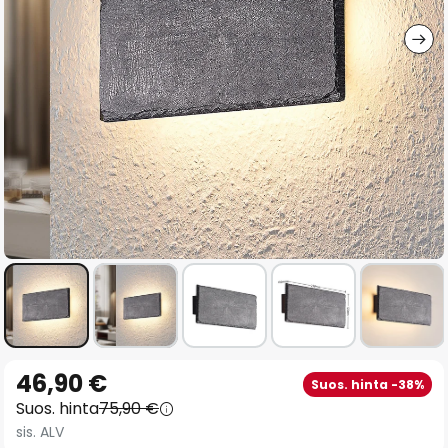
gallery
Skip
46,90 €
Suos. hinta -38%
to
Suos. hinta
75,90 €
the
sis. ALV
beginning