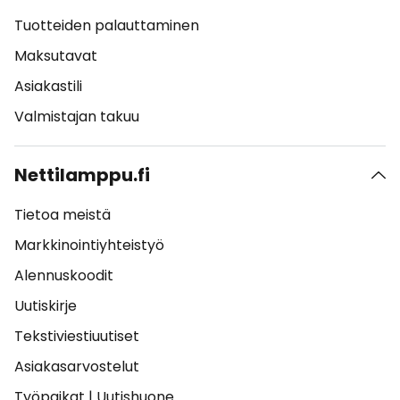
Tuotteiden palauttaminen
Maksutavat
Asiakastili
Valmistajan takuu
Nettilamppu.fi
Tietoa meistä
Markkinointiyhteistyö
Alennuskoodit
Uutiskirje
Tekstiviestiuutiset
Asiakasarvostelut
Työpaikat
|
Uutishuone