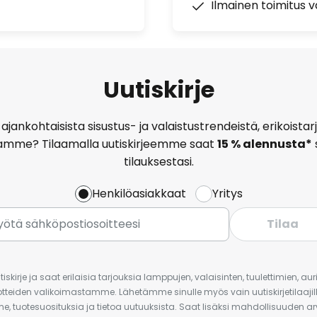
Ilmainen toimitus vä
Uutiskirje
ajankohtaisista sisustus- ja valaistustrendeistä, erikoist
amme? Tilaamalla uutiskirjeemme saat
15 % alennusta*
tilauksestasi.
Henkilöasiakkaat
Yritys
Tilaa
iskirje ja saat erilaisia tarjouksia lamppujen, valaisinten, tuulettimien, a
uotteiden valikoimastamme. Lähetämme sinulle myös vain uutiskirjetilaajille
e, tuotesuosituksia ja tietoa uutuuksista. Saat lisäksi mahdollisuuden arv