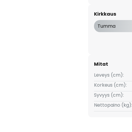
voidaan asentaa
lle, jolloin se toimii
Kirkkaus
 joka helpottaa liikkumista
Tumma
Mitat
Leveys (cm):
Korkeus (cm):
Syvyys (cm):
Nettopaino (kg)