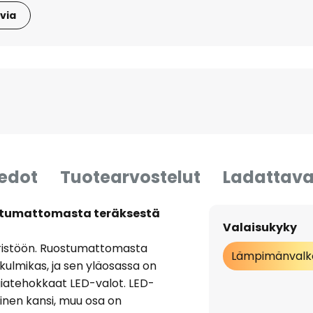
via
iedot
Tuotearvostelut
Ladattava
ostumattomasta teräksestä
Valaisukyky
äristöön. Ruostumattomasta
Lämpimänvalk
kulmikas, ja sen yläosassa on
giatehokkaat LED-valot. LED-
ainen kansi, muu osa on