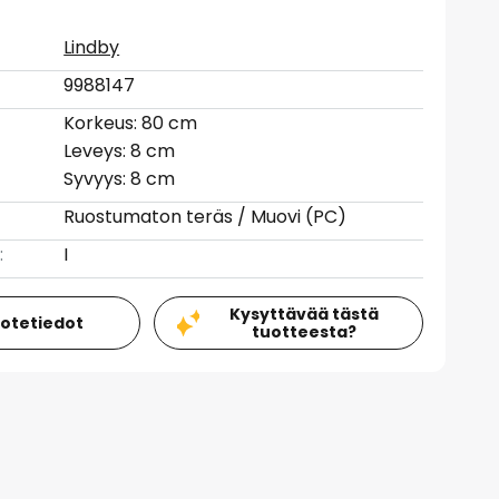
Lindby
9988147
Korkeus: 80 cm
Leveys: 8 cm
Syvyys: 8 cm
Ruostumaton teräs / Muovi (PC)
:
I
Kysyttävää tästä
uotetiedot
tuotteesta?