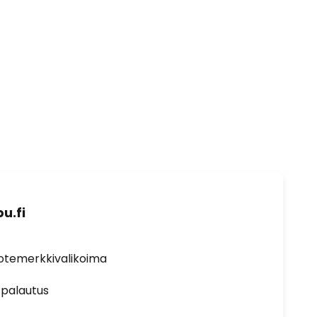
u.fi
uotemerkkivalikoima
 palautus