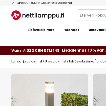
Skip
Euroopan suurin tuotemerkkivalikoima
to
Etsi
Content
verkkokaupan
valikoimasta...
Sisävalaisimet
Huoneet
Ulkovalai
Lisäalennus: 10 % väh. 
Vain
02D 06H 07M 13S
Lamput ja valaisimet
Ulkovalaisimet
Pylväsvalaisimet
Lindby
Skip
to
the
end
of
the