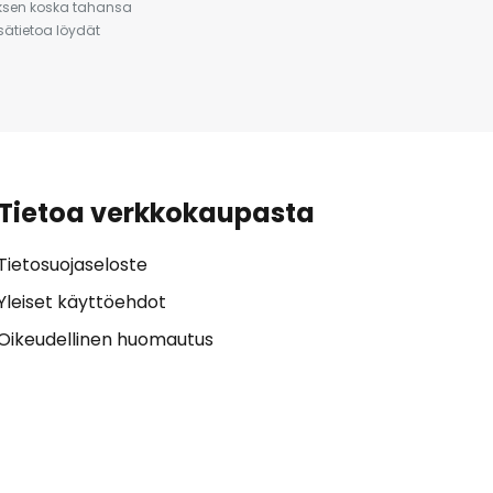
auksen koska tahansa
isätietoa löydät
Tietoa verkkokaupasta
Tietosuojaseloste
Yleiset käyttöehdot
Oikeudellinen huomautus