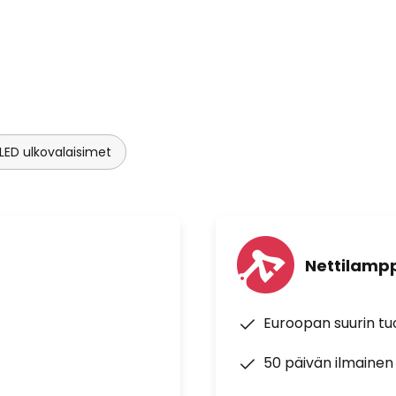
LED ulkovalaisimet
Nettilampp
Euroopan suurin t
50 päivän ilmainen