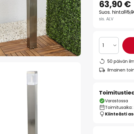
63,90 €
Suos. hinta
115,
sis. ALV
1
50 päivän il
Ilmainen toim
Toimitustie
Varastossa
Toimitusaika:
Kiinteästi a