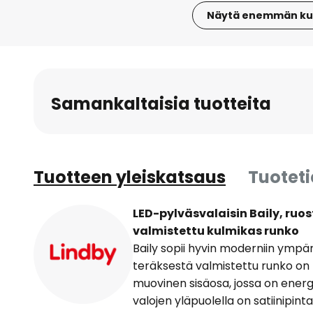
Näytä enemmän ku
Skip
to
the
beginning
Samankaltaisia tuotteita
of
the
images
gallery
Tuotteen yleiskatsaus
Tuotet
LED-pylväsvalaisin Baily, ru
valmistettu kulmikas runko
Baily sopii hyvin moderniin ymp
teräksestä valmistettu runko on 
muovinen sisäosa, jossa on ener
valojen yläpuolella on satiinipint