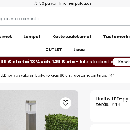
50 päivän ilmainen palautus
simet
Lamput
Kattotuulettimet
Tuotemerki
OUTLET
Lisää
99 €:sta tai 13 % väh. 149 €:sta
- lähes kaikesta
Koodi
 LED-pylväsvalaisin Baily, korkeus 80 cm, ruostumaton teräs, IP44
Lindby LED-pyl
teräs, IP44