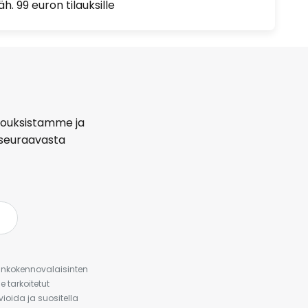
h. 99 euron tilauksille
arjouksistamme ja
seuraavasta
urinkokennovalaisinten
 tarkoitetut
ioida ja suositella