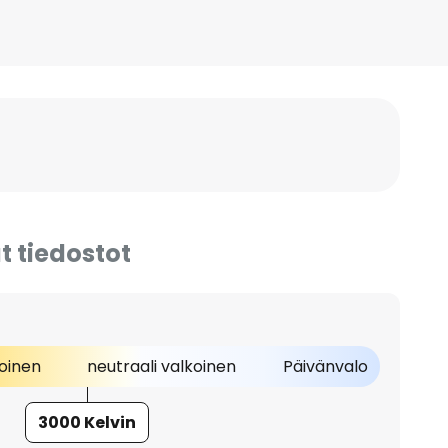
t tiedostot
oinen
neutraali valkoinen
Päivänvalo
3000 Kelvin