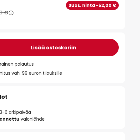
Suos. hinta -52,00 €
90 €
Lisää ostoskoriin
mainen palautus
itus väh. 99 euron tilauksille
dot
 3-6 arkipäivää
sennettu
valonlähde