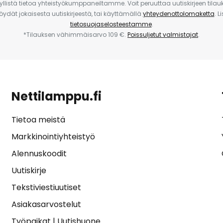
yllistä tietoa yhteistyökumppaneiltamme. Voit peruuttaa uutiskirjeen til
 löydät jokaisesta uutiskirjeestä, tai käyttämällä
yhteydenottolomaketta
. L
tietosuojaselosteestamme
.
*Tilauksen vähimmäisarvo 109 €.
Poissuljetut valmistajat
.
Nettilamppu.fi
Tietoa meistä
Markkinointiyhteistyö
Alennuskoodit
Uutiskirje
Tekstiviestiuutiset
Asiakasarvostelut
Työpaikat
|
Uutishuone