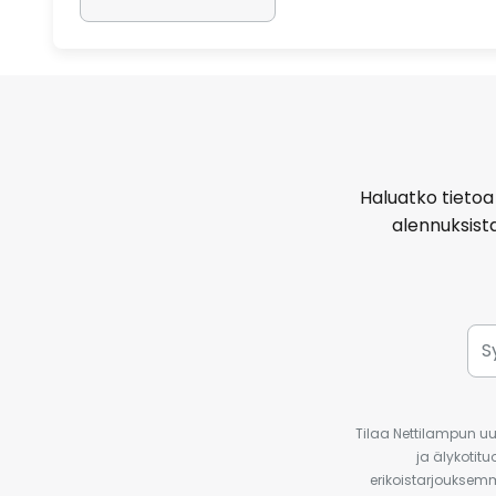
Haluatko tietoa 
alennuksist
Tilaa Nettilampun uut
ja älykotit
erikoistarjouksemm