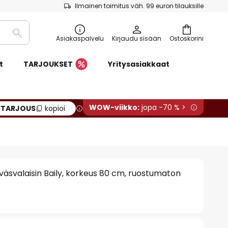
Ilmainen toimitus väh. 99 euron tilauksille
Etsi
Asiakaspalvelu
Kirjaudu sisään
Ostoskorini
t
TARJOUKSET
Yritysasiakkaat
WOW-viikko:
jopa -70 % >
:
TARJOUS
kopioi
väsvalaisin Baily, korkeus 80 cm, ruostumaton