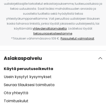
uutiskirjetilaajille tarkoitetut erikoistarjouksemme, tuotesuosituksia ja
tietoa uutuuksista. Saat lisäksi mahdollisuuden arvioida ja
suositella tuotteita sekä hyödyllistä tietoa
yhteistyökumppaneiltamme. Voit peruuttaa uutiskirjeen tilauksen
koska tahansa linkistä, jonka löydät jokaisesta uutiskirjeestä, tai
käyttämällä
yhteydenottolomaketta
. Lisätietoa löydät
tietosuojaselosteestamme
.
*Tilauksen vähimmäisarvo 109 €.
Poissuljetut valmistajat
.
Asiakaspalvelu
Käytä peruutusoikeutta
Usein kysytyt kysymykset
Seuraa tilauksesi toimitusta
Ota yhteyttä
Toimituskulut