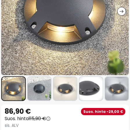
gallery
Skip
86,90 €
Suos. hinta -29,00 €
to
Suos. hinta
115,90 €
the
sis. ALV
beginning