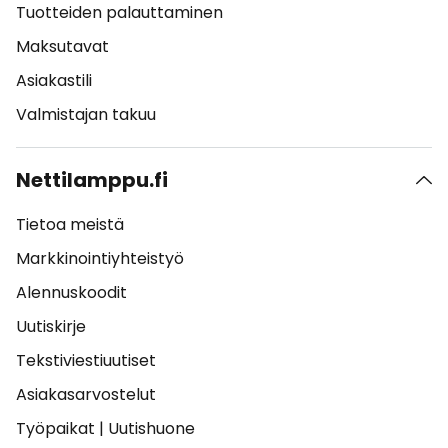
Tuotteiden palauttaminen
Maksutavat
Asiakastili
Valmistajan takuu
Nettilamppu.fi
Tietoa meistä
Markkinointiyhteistyö
Alennuskoodit
Uutiskirje
Tekstiviestiuutiset
Asiakasarvostelut
Työpaikat
|
Uutishuone