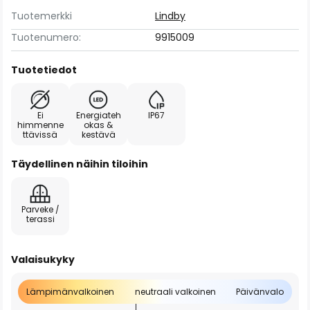
Tuotemerkki
Lindby
Tuotenumero:
9915009
Tuotetiedot
Ei
Energiateh
IP67
himmenne
okas &
ttävissä
kestävä
Täydellinen näihin tiloihin
Parveke /
terassi
Valaisukyky
Lämpimänvalkoinen
neutraali valkoinen
Päivänvalo