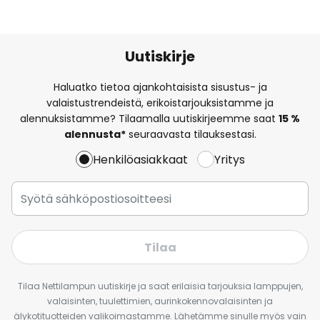
Uutiskirje
Haluatko tietoa ajankohtaisista sisustus- ja
valaistustrendeistä, erikoistarjouksistamme ja
alennuksistamme? Tilaamalla uutiskirjeemme saat
15 %
alennusta*
seuraavasta tilauksestasi.
Henkilöasiakkaat
Yritys
Tilaa
Tilaa Nettilampun uutiskirje ja saat erilaisia tarjouksia lamppujen,
valaisinten, tuulettimien, aurinkokennovalaisinten ja
älykotituotteiden valikoimastamme. Lähetämme sinulle myös vain