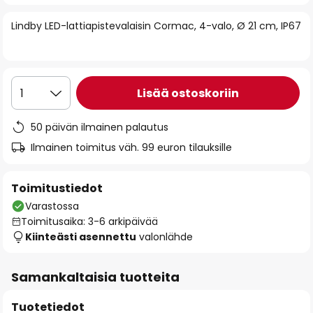
of
Lindby LED-lattiapistevalaisin Cormac, 4-valo, Ø 21 cm, IP67
the
images
gallery
Lisää ostoskoriin
1
50 päivän ilmainen palautus
Ilmainen toimitus väh. 99 euron tilauksille
Toimitustiedot
Varastossa
Toimitusaika: 3-6 arkipäivää
Kiinteästi asennettu
valonlähde
Samankaltaisia tuotteita
Tuotetiedot