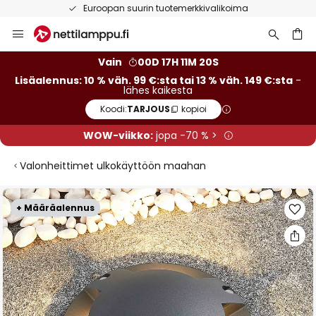
Euroopan suurin tuotemerkkivalikoima
Skip
to
Content
Vain
00D 17H 11M 19S
Lisäalennus: 10 % väh. 99 €:sta tai 13 % väh. 149 €:sta
-
lähes kaikesta
Koodi:
TARJOUS
kopioi
WOW-viikko:
jopa -70 % >
Valonheittimet ulkokäyttöön maahan
Skip
+ Määräalennus
to
the
end
of
the
images