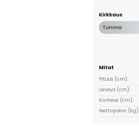
laisimessa on kiiltävä
isen suosittu kylpyhuoneessa,
Kirkkaus
aavien kalusteissa on yleensä
 valkoisella valon värillä
Tumma
a voidaan himmentää kolmessa
lisella seinäkytkimellä, mikä
tta.
Mitat
Pituus (cm):
Leveys (cm):
Korkeus (cm):
Nettopaino (kg)