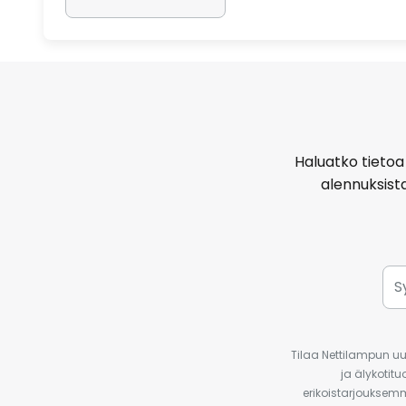
Haluatko tietoa 
alennuksist
Tilaa Nettilampun uut
ja älykotit
erikoistarjouksemm