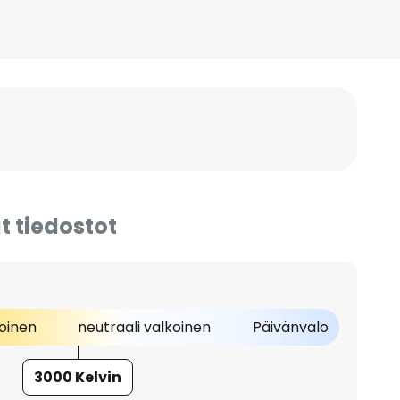
t tiedostot
oinen
neutraali valkoinen
Päivänvalo
3000 Kelvin