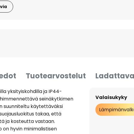
via
iedot
Tuotearvostelut
Ladattava
la yksityiskohdilla ja IP44-
Valaisukyky
en himmennettävä seinäkytkimen
n suunniteltu käytettäväksi
Lämpimänvalk
suojausluokitus takaa, että
ttä ja kosteutta vastaan.
on hyvin minimalistisen