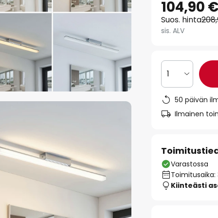
104,90 
Suos. hinta
208
sis. ALV
1
50 päivän il
Ilmainen toim
Toimitustie
Varastossa
Toimitusaika:
Kiinteästi a