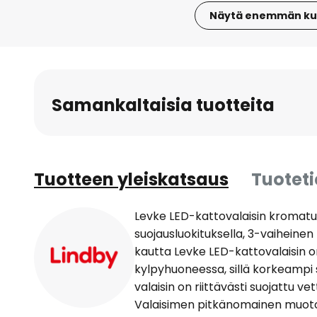
Näytä enemmän ku
Skip
to
the
beginning
Samankaltaisia tuotteita
of
the
images
gallery
Tuotteen yleiskatsaus
Tuotet
Levke LED-kattovalaisin kromatuil
suojausluokituksella, 3-vaihein
kautta Levke LED-kattovalaisin o
kylpyhuoneessa, sillä korkeampi 
valaisin on riittävästi suojattu ve
Valaisimen pitkänomainen muoto 