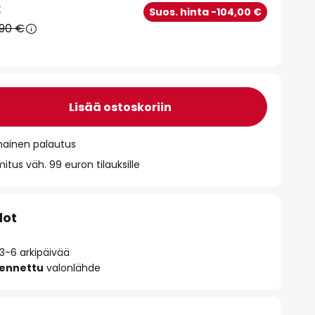
€
Suos. hinta -104,00 €
,90 €
Lisää ostoskoriin
mainen palautus
itus väh. 99 euron tilauksille
dot
 3-6 arkipäivää
sennettu
valonlähde