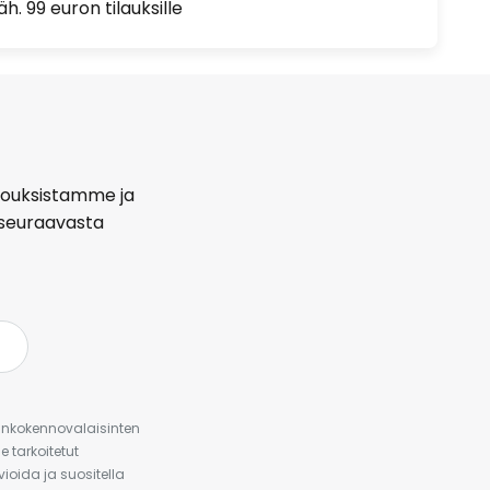
h. 99 euron tilauksille
arjouksistamme ja
seuraavasta
urinkokennovalaisinten
 tarkoitetut
ioida ja suositella