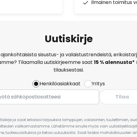
Ilmainen toimitus vä
Uutiskirje
ajankohtaisista sisustus- ja valaistustrendeistä, erikoist
amme? Tilaamalla uutiskirjeemme saat
15 % alennusta*
tilauksestasi.
Henkilöasiakkaat
Yritys
Tilaa
iskirje ja saat erilaisia tarjouksia lamppujen, valaisinten, tuulettimien, a
uotteiden valikoimastamme. Lähetämme sinulle myös vain uutiskirjetilaajille
e, tuotesuosituksia ja tietoa uutuuksista. Saat lisäksi mahdollisuuden arv