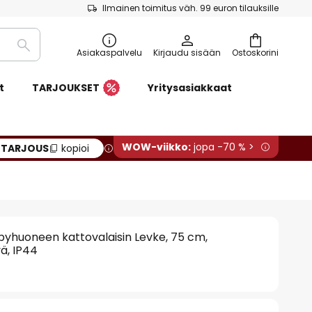
Ilmainen toimitus väh. 99 euron tilauksille
Etsi
Asiakaspalvelu
Kirjaudu sisään
Ostoskorini
t
TARJOUKSET
Yritysasiakkaat
WOW-viikko:
jopa -70 % >
:
TARJOUS
kopioi
pyhuoneen kattovalaisin Levke, 75 cm,
ä, IP44