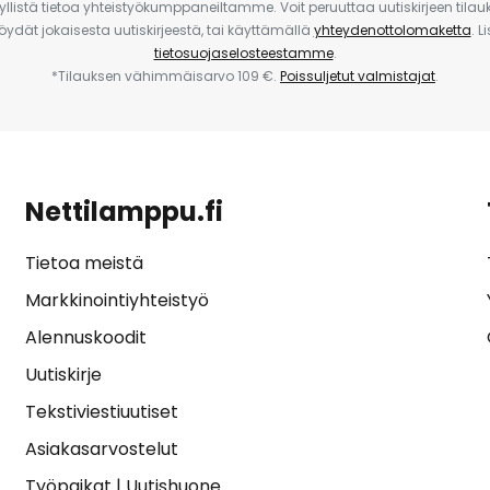
yllistä tietoa yhteistyökumppaneiltamme. Voit peruuttaa uutiskirjeen til
 löydät jokaisesta uutiskirjeestä, tai käyttämällä
yhteydenottolomaketta
. L
tietosuojaselosteestamme
.
*Tilauksen vähimmäisarvo 109 €.
Poissuljetut valmistajat
.
Nettilamppu.fi
Tietoa meistä
Markkinointiyhteistyö
Alennuskoodit
Uutiskirje
Tekstiviestiuutiset
Asiakasarvostelut
Työpaikat
|
Uutishuone