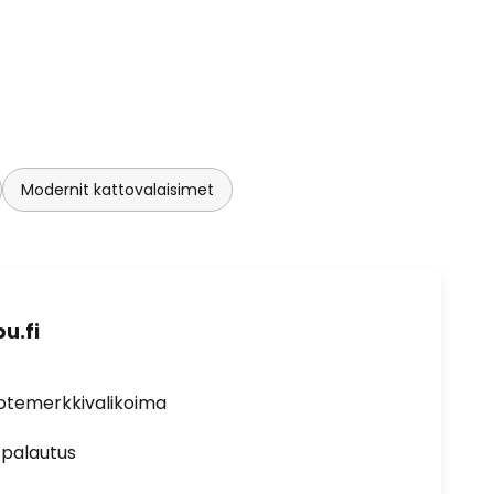
Modernit kattovalaisimet
u.fi
uotemerkkivalikoima
 palautus