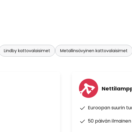
Lindby kattovalaisimet
Metallinsävyinen kattovalaisimet
Nettilampp
Euroopan suurin t
50 päivän ilmainen