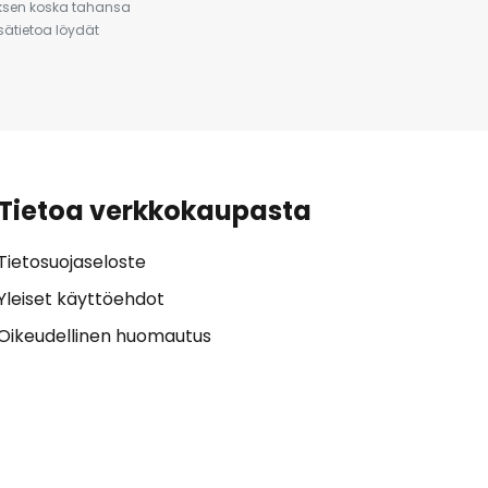
auksen koska tahansa
isätietoa löydät
Tietoa verkkokaupasta
Tietosuojaseloste
Yleiset käyttöehdot
Oikeudellinen huomautus