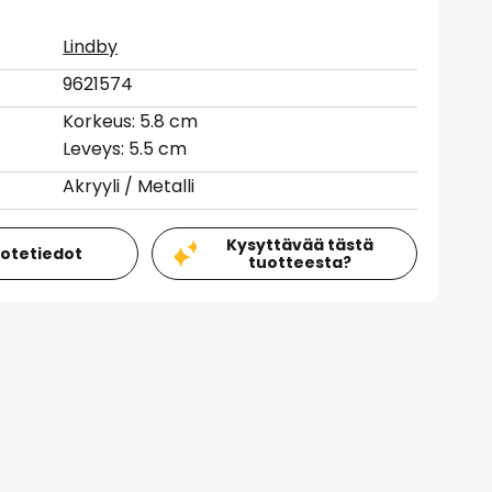
Lindby
9621574
Korkeus: 5.8 cm
Leveys: 5.5 cm
Akryyli / Metalli
Kysyttävää tästä
uotetiedot
tuotteesta?