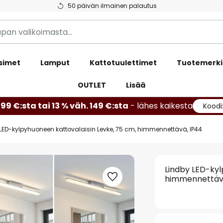
50 päivän ilmainen palautus
simet
Lamput
Kattotuulettimet
Tuotemerki
OUTLET
Lisää
99 €:sta tai 13 % väh. 149 €:sta
- lähes kaikesta
Koodi
LED-kylpyhuoneen kattovalaisin Levke, 75 cm, himmennettävä, IP44
Lindby LED-kyl
himmennettäv