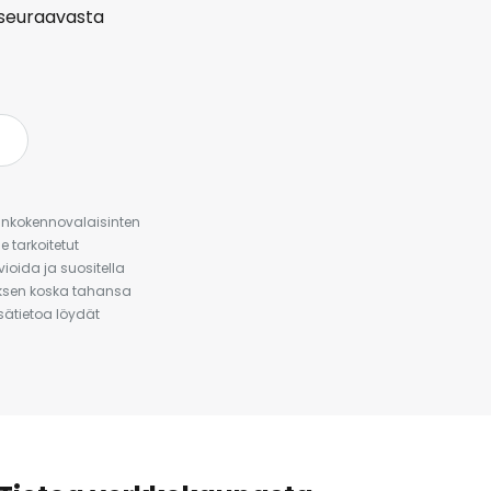
seuraavasta
urinkokennovalaisinten
 tarkoitetut
ioida ja suositella
auksen koska tahansa
isätietoa löydät