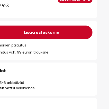
0 €
Lisää ostoskoriin
mainen palautus
itus väh. 99 euron tilauksille
dot
 3-6 arkipäivää
sennettu
valonlähde