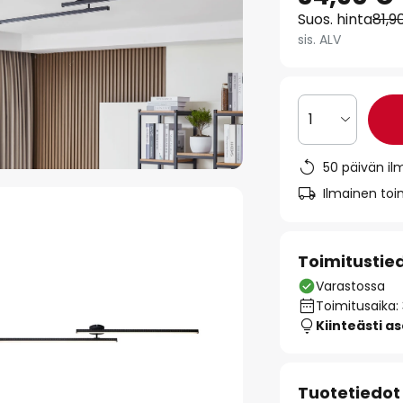
Suos. hinta
81,9
sis. ALV
1
50 päivän il
Ilmainen toim
Toimitustie
Varastossa
Toimitusaika:
Kiinteästi a
Tuotetiedot