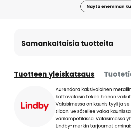
Näytä enemmän ku
Skip
to
the
beginning
Samankaltaisia tuotteita
of
the
images
gallery
Tuotteen yleiskatsaus
Tuotet
Aurendora kaksivaloinen metalli
kattovalaisin tekee hienon vaikut
Valaisimessa on kaunis tyyli ja se
tilaan. Se säteilee valoa kauniis
värilämpötilassa. Valaisimessa yh
Lindby-merkin tarjoamat ominais