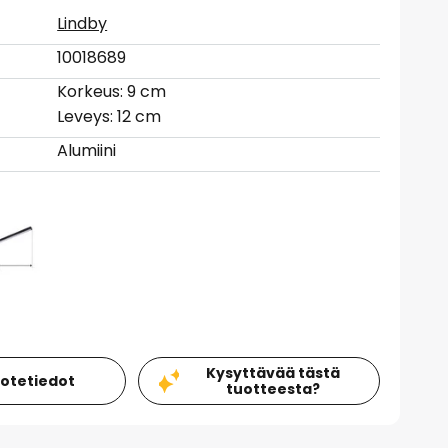
Lindby
10018689
Korkeus: 9 cm
Leveys: 12 cm
Alumiini
Kysyttävää tästä
uotetiedot
tuotteesta?