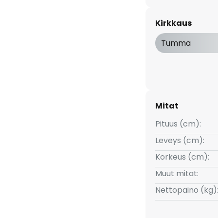
kkaan tunnelman ja on rikkaus
usta valaisin sopii
Kirkkaus
stuksen designia harmonisesti.
a loistossa tämän
Tumma
Mitat
Pituus (cm):
Leveys (cm):
Korkeus (cm):
Muut mitat:
Nettopaino (kg)