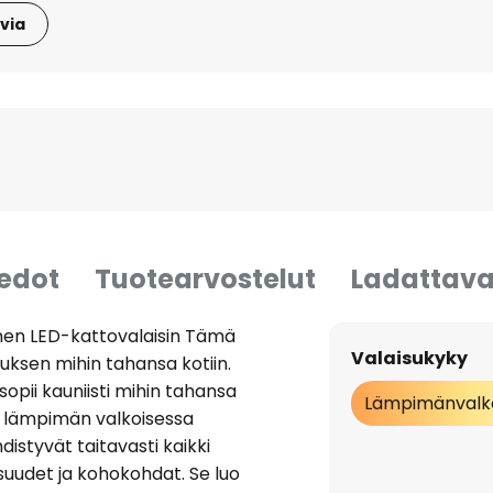
via
iedot
Tuotearvostelut
Ladattava
nen LED-kattovalaisin Tämä
Valaisukyky
uksen mihin tahansa kotiin.
 sopii kauniisti mihin tahansa
Lämpimänvalk
sa lämpimän valkoisessa
distyvät taitavasti kaikki
uudet ja kohokohdat. Se luo