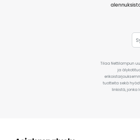
alennuksist
Tilaa Nettilampun uut
ja älykotit
erikoistarjouksemm
tuotteita sekä hyöd
linkistä, jonka