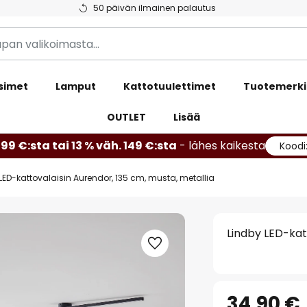
50 päivän ilmainen palautus
simet
Lamput
Kattotuulettimet
Tuotemerki
OUTLET
Lisää
99 €:sta tai 13 % väh. 149 €:sta
- lähes kaikesta
Koodi
LED-kattovalaisin Aurendor, 135 cm, musta, metallia
Lindby LED-kat
34,90 €