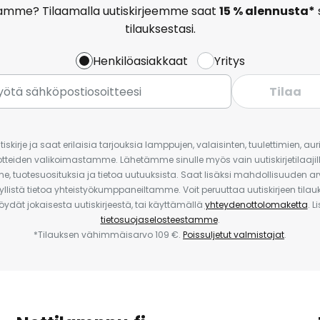
amme? Tilaamalla uutiskirjeemme saat
15 % alennusta*
tilauksestasi.
Henkilöasiakkaat
Yritys
Tilaa
iskirje ja saat erilaisia tarjouksia lamppujen, valaisinten, tuulettimien, a
uotteiden valikoimastamme. Lähetämme sinulle myös vain uutiskirjetilaajille
e, tuotesuosituksia ja tietoa uutuuksista. Saat lisäksi mahdollisuuden arv
yllistä tietoa yhteistyökumppaneiltamme. Voit peruuttaa uutiskirjeen til
 löydät jokaisesta uutiskirjeestä, tai käyttämällä
yhteydenottolomaketta
. L
tietosuojaselosteestamme
.
*Tilauksen vähimmäisarvo 109 €.
Poissuljetut valmistajat
.