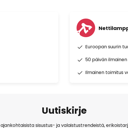
Nettilampp
Euroopan suurin t
50 päivän ilmainen
Ilmainen toimitus vä
Uutiskirje
ajankohtaisista sisustus- ja valaistustrendeistä, erikoist