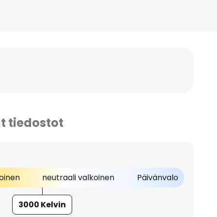
t tiedostot
oinen
neutraali valkoinen
Päivänvalo
3000 Kelvin