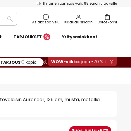
Ilmainen toimitus väh. 99 euron tilauksille
Etsi
Asiakaspalvelu
Kirjaudu sisään
Ostoskorini
t
TARJOUKSET
Yritysasiakkaat
WOW-viikko:
jopa -70 % >
:
TARJOUS
kopioi
tovalaisin Aurendor, 135 cm, musta, metallia
Suos. hinta -57%