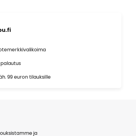
u.fi
uotemerkkivalikoima
 palautus
h. 99 euron tilauksille
arjouksistamme ja