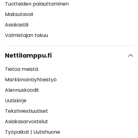
Tuotteiden palauttaminen
Maksutavat
Asiakastili
Valmistajan takuu
Nettilamppu.fi
Tietoa meistä
Markkinointiyhteistyö
Alennuskoodit
Uutiskirje
Tekstiviestiuutiset
Asiakasarvostelut
Työpaikat
|
Uutishuone