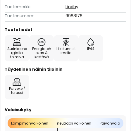
Tuotemerkki
Lindby
Tuotenumero:
9988178
Tuotetiedot
Aurinkoene
Energiateh
Liiketunnist
IP44
rgialla
okas &
imella
toimiva
kestävä
Täydellinen näihin tiloihin
Parveke /
terassi
Valaisukyky
Lämpimänvalkoinen
neutraali valkoinen
Päivänvalo