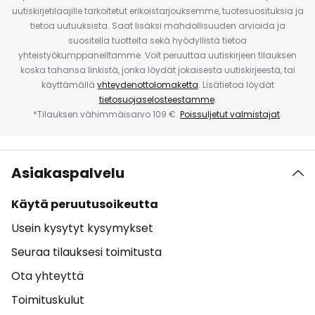
uutiskirjetilaajille tarkoitetut erikoistarjouksemme, tuotesuosituksia ja
tietoa uutuuksista. Saat lisäksi mahdollisuuden arvioida ja
suositella tuotteita sekä hyödyllistä tietoa
yhteistyökumppaneiltamme. Voit peruuttaa uutiskirjeen tilauksen
koska tahansa linkistä, jonka löydät jokaisesta uutiskirjeestä, tai
käyttämällä
yhteydenottolomaketta
. Lisätietoa löydät
tietosuojaselosteestamme
.
*Tilauksen vähimmäisarvo 109 €.
Poissuljetut valmistajat
.
Asiakaspalvelu
Käytä peruutusoikeutta
Usein kysytyt kysymykset
Seuraa tilauksesi toimitusta
Ota yhteyttä
Toimituskulut