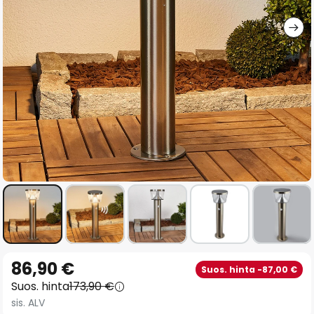
gallery
Skip
86,90 €
Suos. hinta -87,00 €
to
Suos. hinta
173,90 €
the
sis. ALV
beginning