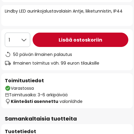
of
Lindby LED aurinkojalustavalaisin Antje, liiketunnistin, IP44
the
images
gallery
Lisää ostoskoriin
1
50 päivän ilmainen palautus
Ilmainen toimitus väh. 99 euron tilauksille
Toimitustiedot
Varastossa
Toimitusaika: 3-6 arkipäivää
Kiinteästi asennettu
valonlähde
Samankaltaisia tuotteita
Tuotetiedot