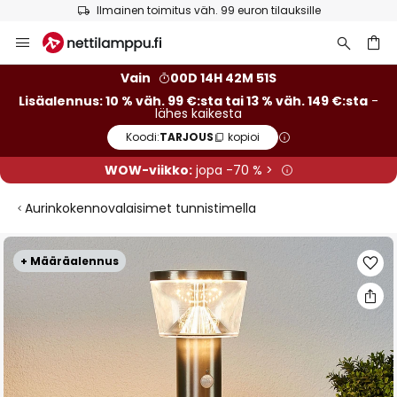
Ilmainen toimitus väh. 99 euron tilauksille
Skip
to
Content
Vain
00D 14H 42M 50S
Lisäalennus: 10 % väh. 99 €:sta tai 13 % väh. 149 €:sta
-
lähes kaikesta
Koodi:
TARJOUS
kopioi
WOW-viikko:
jopa -70 % >
Aurinkokennovalaisimet tunnistimella
Skip
+ Määräalennus
to
the
end
of
the
images