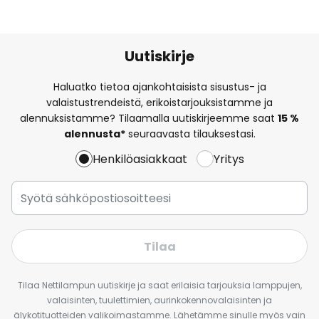
Uutiskirje
Haluatko tietoa ajankohtaisista sisustus- ja
valaistustrendeistä, erikoistarjouksistamme ja
alennuksistamme? Tilaamalla uutiskirjeemme saat
15 %
alennusta*
seuraavasta tilauksestasi.
Henkilöasiakkaat
Yritys
Tilaa
Tilaa Nettilampun uutiskirje ja saat erilaisia tarjouksia lamppujen,
valaisinten, tuulettimien, aurinkokennovalaisinten ja
älykotituotteiden valikoimastamme. Lähetämme sinulle myös vain