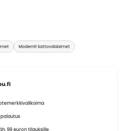
simet
Modernit kattovalaisimet
u.fi
uotemerkkivalikoima
 palautus
h. 99 euron tilauksille