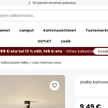
50 päivän ilmainen palautus
simet
Lamput
Kattotuulettimet
Tuotemerki
OUTLET
Lisää
99 €:sta tai 13 % väh. 149 €:sta
- lähes kaikesta
Koodi
 kattovalaisin Netty, 1-valo, harmaa, lasia
Lindby kattoval
9,49 €