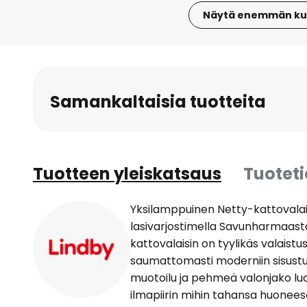
Näytä enemmän ku
Skip
to
the
beginning
Samankaltaisia tuotteita
of
the
images
gallery
Tuotteen yleiskatsaus
Tuotet
Yksilamppuinen Netty-kattovala
lasivarjostimella Savunharmaasta
kattovalaisin on tyylikäs valaistu
saumattomasti moderniin sisust
muotoilu ja pehmeä valonjako luo
ilmapiirin mihin tahansa huonees