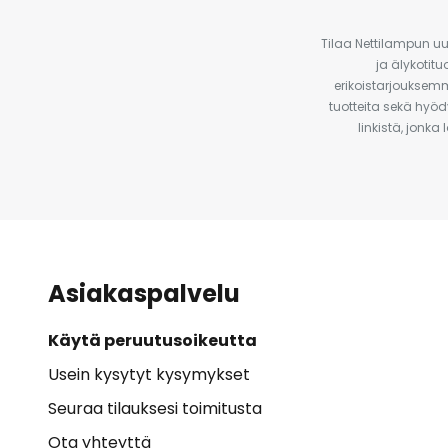
Tilaa Nettilampun uut
ja älykotit
erikoistarjouksemm
tuotteita sekä hyöd
linkistä, jonka
Asiakaspalvelu
Käytä peruutusoikeutta
Usein kysytyt kysymykset
Seuraa tilauksesi toimitusta
Ota yhteyttä