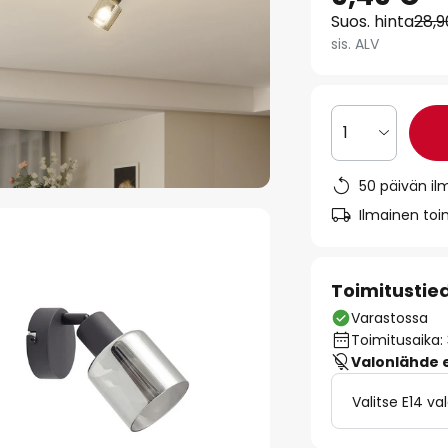
Suos. hinta
28,
sis. ALV
1
50 päivän il
Ilmainen toim
Toimitustie
Varastossa
Toimitusaika:
Valonlähde ei
Valitse E14 v