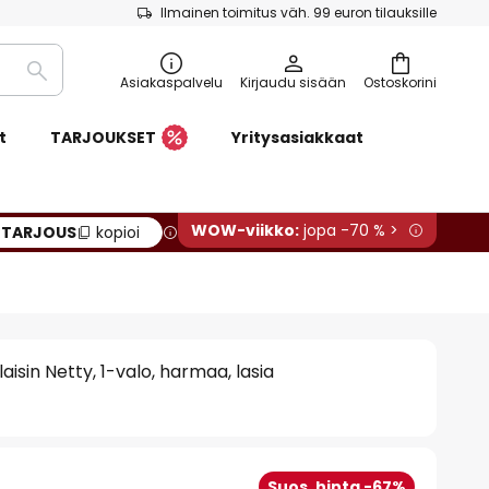
Ilmainen toimitus väh. 99 euron tilauksille
Etsi
Asiakaspalvelu
Kirjaudu sisään
Ostoskorini
t
TARJOUKSET
Yritysasiakkaat
WOW-viikko:
jopa -70 % >
:
TARJOUS
kopioi
aisin Netty, 1-valo, harmaa, lasia
Suos. hinta -67%