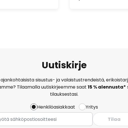
Uutiskirje
ajankohtaisista sisustus- ja valaistustrendeistä, erikoist
amme? Tilaamalla uutiskirjeemme saat
15 % alennusta*
tilauksestasi.
Henkilöasiakkaat
Yritys
Tilaa