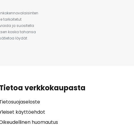
urinkokennovalaisinten
 tarkoitetut
ioida ja suositella
auksen koska tahansa
isätietoa löydät
Tietoa verkkokaupasta
Tietosuojaseloste
Yleiset käyttöehdot
Oikeudellinen huomautus