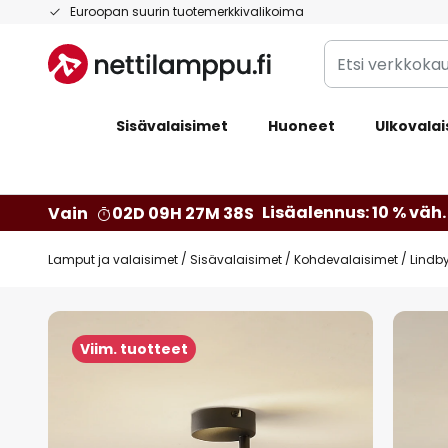
Skip
Euroopan suurin tuotemerkkivalikoima
to
Etsi
Content
verkkokaupan
valikoimasta...
Sisävalaisimet
Huoneet
Ulkovalai
Lisäalennus: 10 % väh. 
Vain
02D 09H 27M 37S
Lamput ja valaisimet
Sisävalaisimet
Kohdevalaisimet
Lindby
Skip
to
Viim. tuotteet
the
end
of
the