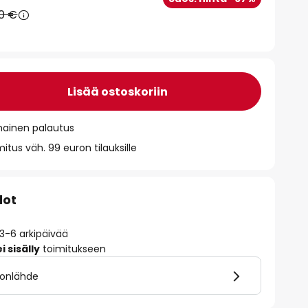
90 €
Lisää ostoskoriin
mainen palautus
itus väh. 99 euron tilauksille
dot
 3-6 arkipäivää
 sisälly
toimitukseen
alonlähde