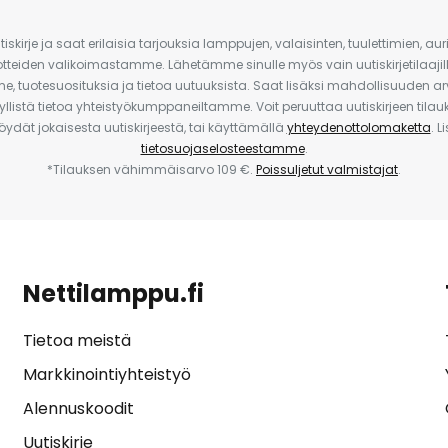
iskirje ja saat erilaisia tarjouksia lamppujen, valaisinten, tuulettimien, a
uotteiden valikoimastamme. Lähetämme sinulle myös vain uutiskirjetilaajille
e, tuotesuosituksia ja tietoa uutuuksista. Saat lisäksi mahdollisuuden arv
yllistä tietoa yhteistyökumppaneiltamme. Voit peruuttaa uutiskirjeen til
 löydät jokaisesta uutiskirjeestä, tai käyttämällä
yhteydenottolomaketta
. L
tietosuojaselosteestamme
.
*Tilauksen vähimmäisarvo 109 €.
Poissuljetut valmistajat
.
Nettilamppu.fi
Tietoa meistä
Markkinointiyhteistyö
Alennuskoodit
Uutiskirje