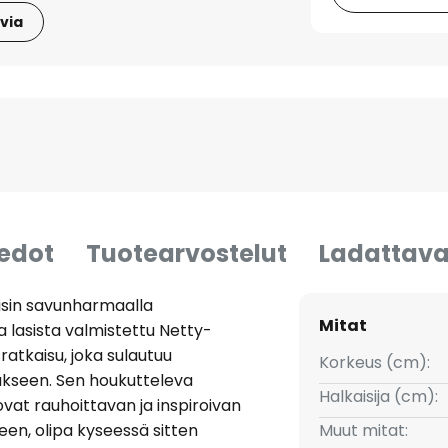
via
iedot
Tuotearvostelut
Ladattava
isin savunharmaalla
Mitat
 lasista valmistettu Netty-
sratkaisu, joka sulautuu
Korkeus (cm):
ukseen. Sen houkutteleva
Halkaisija (cm):
vat rauhoittavan ja inspiroivan
een, olipa kyseessä sitten
Muut mitat: