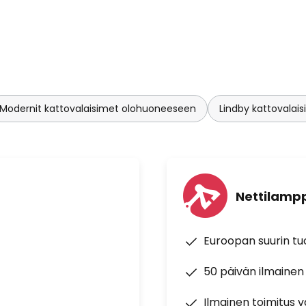
Modernit kattovalaisimet olohuoneeseen
Lindby kattovalai
Nettilampp
Euroopan suurin t
50 päivän ilmainen
Ilmainen toimitus vä