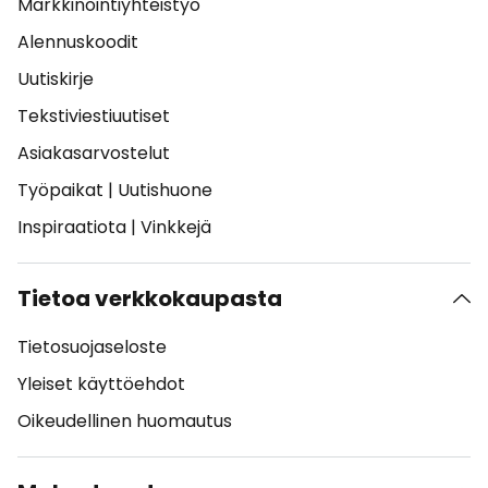
Markkinointiyhteistyö
Alennuskoodit
Uutiskirje
Tekstiviestiuutiset
Asiakasarvostelut
Työpaikat
|
Uutishuone
Inspiraatiota
|
Vinkkejä
Tietoa verkkokaupasta
Tietosuojaseloste
Yleiset käyttöehdot
Oikeudellinen huomautus