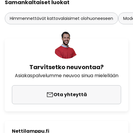
Samankaltaiset luokat
Himmennettävät kattovalaisimet olohuoneeseen
Mode
Tarvitsetko neuvontaa?
Asiakaspalvelumme neuvoo sinua mielellään
Ota yhteyttä
Nettilamppu.fi