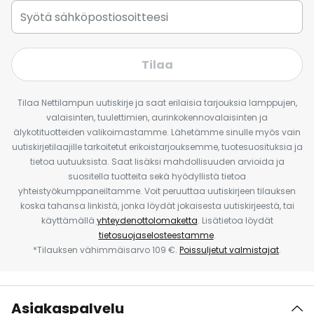
Tilaa
Tilaa Nettilampun uutiskirje ja saat erilaisia tarjouksia lamppujen,
valaisinten, tuulettimien, aurinkokennovalaisinten ja
älykotituotteiden valikoimastamme. Lähetämme sinulle myös vain
uutiskirjetilaajille tarkoitetut erikoistarjouksemme, tuotesuosituksia ja
tietoa uutuuksista. Saat lisäksi mahdollisuuden arvioida ja
suositella tuotteita sekä hyödyllistä tietoa
yhteistyökumppaneiltamme. Voit peruuttaa uutiskirjeen tilauksen
koska tahansa linkistä, jonka löydät jokaisesta uutiskirjeestä, tai
käyttämällä
yhteydenottolomaketta
. Lisätietoa löydät
tietosuojaselosteestamme
.
*Tilauksen vähimmäisarvo 109 €.
Poissuljetut valmistajat
.
Asiakaspalvelu