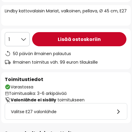
of
Lindby kattovalaisin Mariat, valkoinen, pellava, Ø 45 cm, E27
the
images
gallery
Lisää ostoskoriin
1
50 päivän ilmainen palautus
Ilmainen toimitus väh. 99 euron tilauksille
Toimitustiedot
Varastossa
Toimitusaika: 3-6 arkipäivää
Valonlähde ei sisälly
toimitukseen
Valitse E27 valonlähde