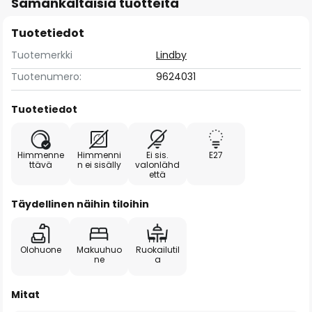
Samankaltaisia tuotteita
Tuotetiedot
Tuotemerkki
Lindby
Tuotenumero:
9624031
Tuotetiedot
Himmenne
Himmenni
Ei sis.
E27
ttävä
n ei sisälly
valonlähd
että
Täydellinen näihin tiloihin
Olohuone
Makuuhuo
Ruokailutil
ne
a
Mitat