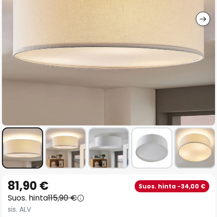
gallery
Skip
81,90 €
Suos. hinta -34,00 €
to
Suos. hinta
115,90 €
the
sis. ALV
beginning