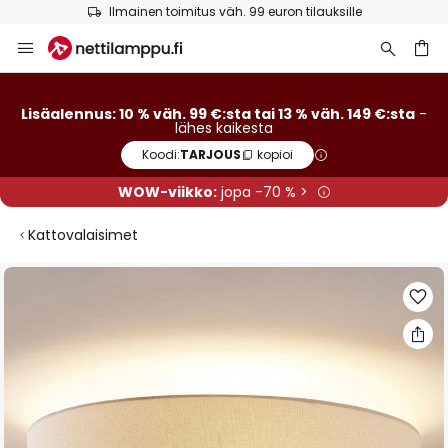
Ilmainen toimitus väh. 99 euron tilauksille
Skip
to
Content
Lisäalennus: 10 % väh. 99 €:sta tai 13 % väh. 149 €:sta
-
lähes kaikesta
Koodi:
TARJOUS
kopioi
WOW-viikko:
jopa -70 % >
Kattovalaisimet
Skip
to
the
end
of
the
images