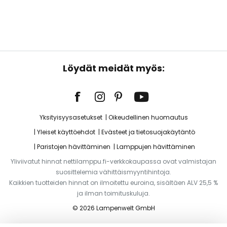
Löydät meidät myös:
Yksityisyysasetukset
Oikeudellinen huomautus
Yleiset käyttöehdot
Evästeet ja tietosuojakäytäntö
Paristojen hävittäminen
Lamppujen hävittäminen
Yliviivatut hinnat nettilamppu.fi-verkkokaupassa ovat valmistajan
suosittelemia vähittäismyyntihintoja.
Kaikkien tuotteiden hinnat on ilmoitettu euroina, sisältäen ALV 25,5 %
ja ilman toimituskuluja.
© 2026 Lampenwelt GmbH