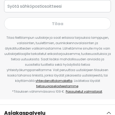
Tilaa
Tilaa Nettilampun uutiskirje ja saat erilaisia tarjouksia lamppujen,
valaisinten, tuulettimien, aurinkokennovalaisinten ja
älykotituotteiden valikoimastamme. Lähetämme sinulle myös vain
uutiskirjetilaajille tarkoitetut erikoistarjouksemme, tuotesuosituksia ja
tietoa uutuuksista. Saat lisäksi mahdollisuuden arvioida ja
suositella tuotteita sekä hyödyllistä tietoa
yhteistyökumppaneiltamme. Voit peruuttaa uutiskirjeen tilauksen
koska tahansa linkistä, jonka löydät jokaisesta uutiskirjeestä, tai
käyttämällä
yhteydenottolomaketta
. Lisätietoa löydät
tietosuojaselosteestamme
.
*Tilauksen vähimmäisarvo 109 €.
Poissuljetut valmistajat
.
Asiakaspalvelu