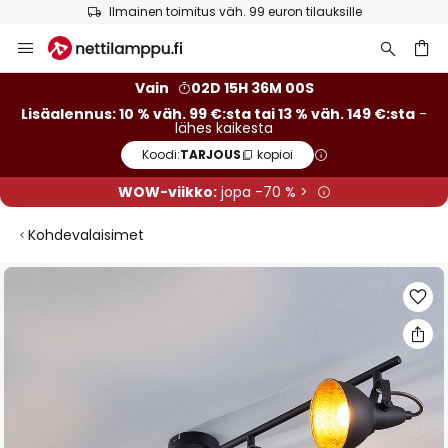
Ilmainen toimitus väh. 99 euron tilauksille
Skip
to
Content
Vain
02D 15H 35M 59S
Lisäalennus: 10 % väh. 99 €:sta tai 13 % väh. 149 €:sta
-
lähes kaikesta
Koodi:
TARJOUS
kopioi
WOW-viikko:
jopa -70 % >
Kohdevalaisimet
Skip
to
the
end
of
the
images