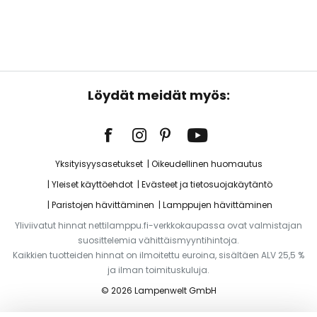
Löydät meidät myös:
Yksityisyysasetukset
Oikeudellinen huomautus
Yleiset käyttöehdot
Evästeet ja tietosuojakäytäntö
Paristojen hävittäminen
Lamppujen hävittäminen
Yliviivatut hinnat nettilamppu.fi-verkkokaupassa ovat valmistajan
suosittelemia vähittäismyyntihintoja.
Kaikkien tuotteiden hinnat on ilmoitettu euroina, sisältäen ALV 25,5 %
ja ilman toimituskuluja.
© 2026 Lampenwelt GmbH