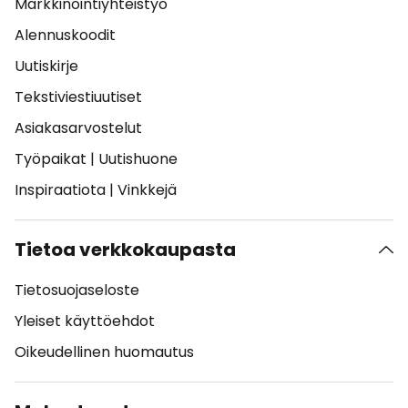
Markkinointiyhteistyö
Alennuskoodit
Uutiskirje
Tekstiviestiuutiset
Asiakasarvostelut
Työpaikat
|
Uutishuone
Inspiraatiota
|
Vinkkejä
Tietoa verkkokaupasta
Tietosuojaseloste
Yleiset käyttöehdot
Oikeudellinen huomautus