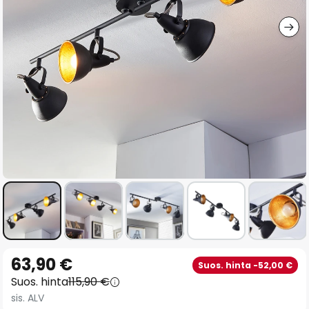
gallery
Skip
63,90 €
Suos. hinta -52,00 €
to
Suos. hinta
115,90 €
the
sis. ALV
beginning