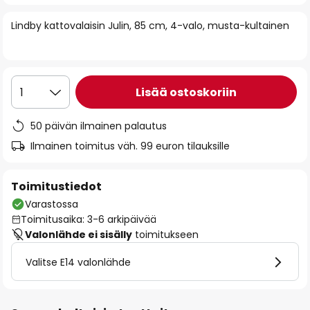
of
Lindby kattovalaisin Julin, 85 cm, 4-valo, musta-kultainen
the
images
gallery
Lisää ostoskoriin
1
50 päivän ilmainen palautus
Ilmainen toimitus väh. 99 euron tilauksille
Toimitustiedot
Varastossa
Toimitusaika: 3-6 arkipäivää
Valonlähde ei sisälly
toimitukseen
Valitse E14 valonlähde