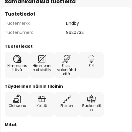
Samankaltaisia tuotteita
Tuotetiedot
Tuotemerkki
Lindby
Tuotenumero:
9620732
Tuotetiedot
Himmenne
Himmenni
Ei sis.
E14
ttävä
n ei sisälly
valonlähd
että
Täydellinen näihin tiloihin
Olohuone
Keittiö
Eteinen
Ruokailutil
a
Mitat