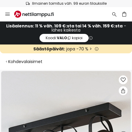
Ilmainen toimitus väh. 99 euron tilauksille
Skip
to
Content
Lisäalennus: 11 % väh. 109 €:sta tai 14 % väh. 159 €:sta
-
lähes kaikesta
Koodi:
VALO
kopioi
Säästöpäivät:
jopa -70 % >
Kohdevalaisimet
Skip
to
the
end
of
the
images
gallery