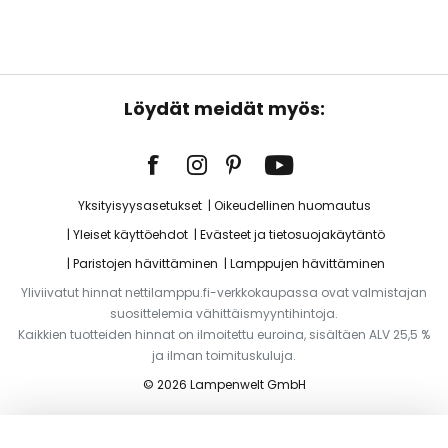
Löydät meidät myös:
Yksityisyysasetukset
Oikeudellinen huomautus
Yleiset käyttöehdot
Evästeet ja tietosuojakäytäntö
Paristojen hävittäminen
Lamppujen hävittäminen
Yliviivatut hinnat nettilamppu.fi-verkkokaupassa ovat valmistajan
suosittelemia vähittäismyyntihintoja.
Kaikkien tuotteiden hinnat on ilmoitettu euroina, sisältäen ALV 25,5 %
ja ilman toimituskuluja.
© 2026 Lampenwelt GmbH