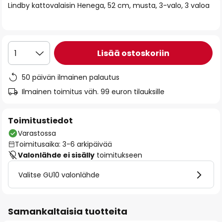
Lindby kattovalaisin Henega, 52 cm, musta, 3-valo, 3 valoa
the
images
gallery
Lisää ostoskoriin
1
50 päivän ilmainen palautus
Ilmainen toimitus väh. 99 euron tilauksille
Toimitustiedot
Varastossa
Toimitusaika: 3-6 arkipäivää
Valonlähde ei sisälly
toimitukseen
Valitse GU10 valonlähde
Samankaltaisia tuotteita