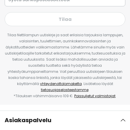
Tilaa
Tilaa Nettilampun uutiskirje ja saat erilaisia tarjouksia lamppujen,
valaisinten, tuulettimien, aurinkokennovalaisinten ja
älykotituotteiden valikoimastamme. Lähetämme sinulle myös vain
uutiskirjetilaajille tarkoitetut erikoistarjouksemme, tuotesuosituksia ja
tietoa uutuuksista. Saat lisäksi mahdollisuuden arvioida ja
suositella tuotteita sekä hyödyllistä tietoa
yhteistyökumppaneiltamme. Voit peruuttaa uutiskirjeen tilauksen
koska tahansa linkistä, jonka löydät jokaisesta uutiskirjeestä, tai
käyttämällä
yhteydenottolomaketta
. Lisätietoa löydät
tietosuojaselosteestamme
.
*Tilauksen vähimmäisarvo 109 €.
Poissuljetut valmistajat
.
Asiakaspalvelu