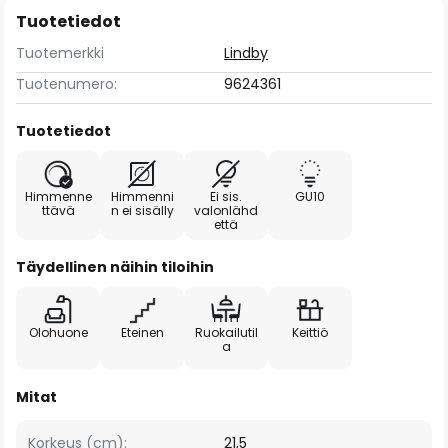
Tuotetiedot
Tuotemerkki
Lindby
Tuotenumero:
9624361
Tuotetiedot
Himmenne
Himmenni
Ei sis.
GU10
ttävä
n ei sisälly
valonlähd
että
Täydellinen näihin tiloihin
Olohuone
Eteinen
Ruokailutil
Keittiö
a
Mitat
Korkeus (cm):
21,5