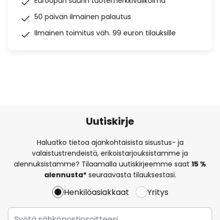
Euroopan suurin tuotemerkkivalikoima
50 päivän ilmainen palautus
Ilmainen toimitus väh. 99 euron tilauksille
Uutiskirje
Haluatko tietoa ajankohtaisista sisustus- ja
valaistustrendeistä, erikoistarjouksistamme ja
alennuksistamme? Tilaamalla uutiskirjeemme saat
15 %
alennusta*
seuraavasta tilauksestasi.
Henkilöasiakkaat
Yritys