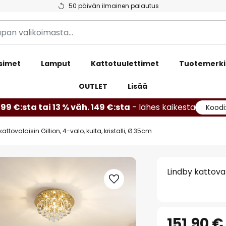
50 päivän ilmainen palautus
simet
Lamput
Kattotuulettimet
Tuotemerki
OUTLET
Lisää
99 €:sta tai 13 % väh. 149 €:sta
- lähes kaikesta
Koodi
attovalaisin Gillion, 4-valo, kulta, kristalli, Ø 35cm
Lindby kattovala
151,90 €