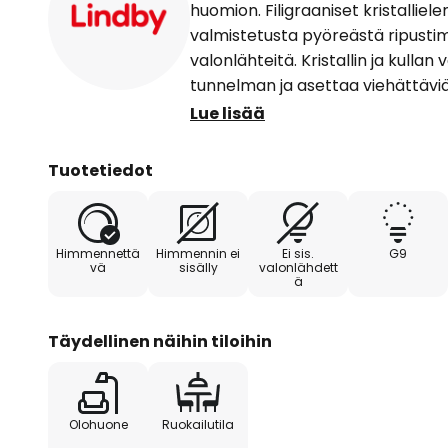
huomion. Filigraaniset kristallie
valmistetusta pyöreästä ripusti
valonlähteitä. Kristallin ja kulla
tunnelman ja asettaa viehättäviä
Kristallielementtien kulmat ja reu
Lue lisää
syntyvän valon kiehtovalla taval
haluttavan valonleikin. Gillion-ka
Tuotetiedot
erityisesti olohuoneeseen tai ruok
huomion. Se antaa mille tahansa 
muuttaa sen joksikin aivan erityis
Himmennettä
Himmennin ei
Ei sis.
G9
vä
sisälly
valonlähdett
ä
Täydellinen näihin tiloihin
Olohuone
Ruokailutila