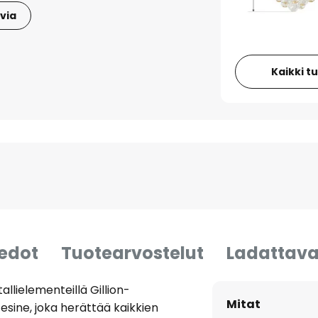
via
Kaikki t
iedot
Tuotearvostelut
Ladattava
tallielementeillä Gillion-
Mitat
-esine, joka herättää kaikkien