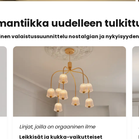
antiikka uudelleen tulkit
inen valaistussuunnittelu nostalgian ja nykyisyyden 
Linjat, joilla on orgaaninen ilme
Leikkisät ja kukka-vaikutteiset