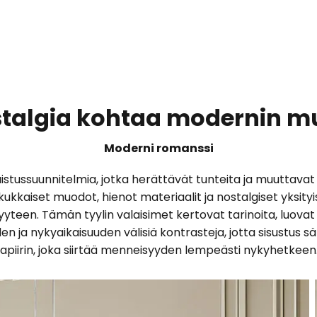
talgia kohtaa modernin m
Moderni romanssi
ussuunnitelmia, jotka herättävät tunteita ja muuttavat hu
ukkaiset muodot, hienot materiaalit ja nostalgiset yksityi
ikkyyteen. Tämän tyylin valaisimet kertovat tarinoita, luov
en ja nykyaikaisuuden välisiä kontrasteja, jotta sisustus s
mapiirin, joka siirtää menneisyyden lempeästi nykyhetkeen