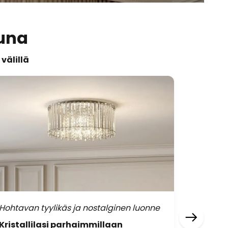
tuna
välillä
Hohtavan tyylikäs ja nostalginen luonne
Kevyet e
läsnäol
Kristallilasi parhaimmillaan