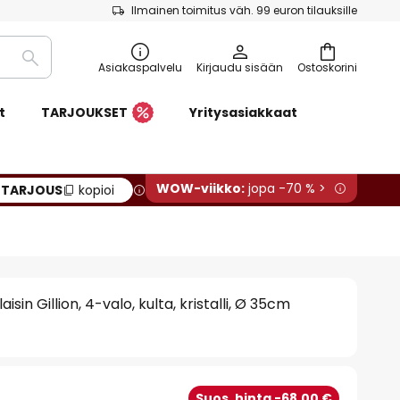
Ilmainen toimitus väh. 99 euron tilauksille
Etsi
Asiakaspalvelu
Kirjaudu sisään
Ostoskorini
t
TARJOUKSET
Yritysasiakkaat
WOW-viikko:
jopa -70 % >
:
TARJOUS
kopioi
isin Gillion, 4-valo, kulta, kristalli, Ø 35cm
Suos. hinta -68,00 €