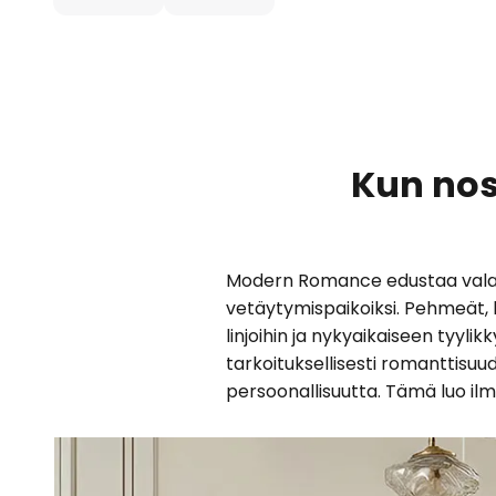
Kun nos
Modern Romance edustaa valaist
vetäytymispaikoiksi. Pehmeät, k
linjoihin ja nykyaikaiseen tyyl
tarkoituksellisesti romanttisuud
persoonallisuutta. Tämä luo il