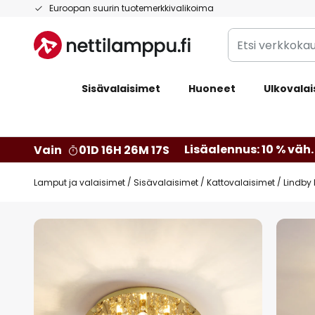
Skip
Euroopan suurin tuotemerkkivalikoima
to
Etsi
Content
verkkokaupan
valikoimasta...
Sisävalaisimet
Huoneet
Ulkovalai
Lisäalennus: 10 % väh. 
Vain
01D 16H 26M 15S
Lamput ja valaisimet
Sisävalaisimet
Kattovalaisimet
Lindby k
Skip
to
the
end
of
the