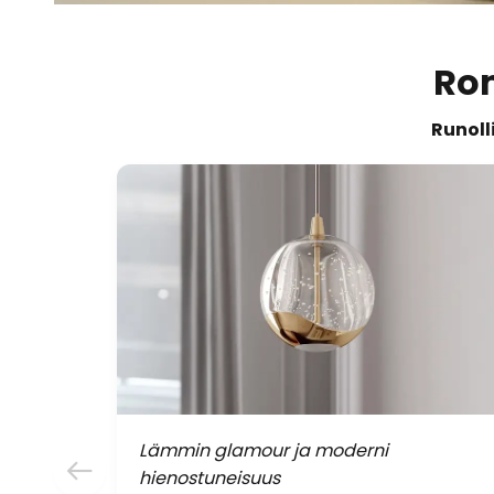
Rom
Runoll
Lämmin glamour ja moderni
hienostuneisuus