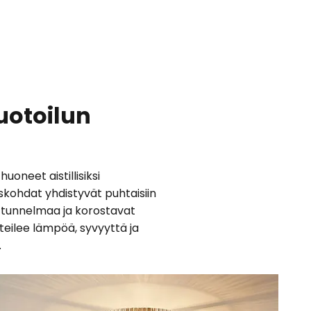
uotoilun
oneet aistillisiksi
skohdat yhdistyvät puhtaisiin
at tunnelmaa ja korostavat
äteilee lämpöä, syvyyttä ja
.