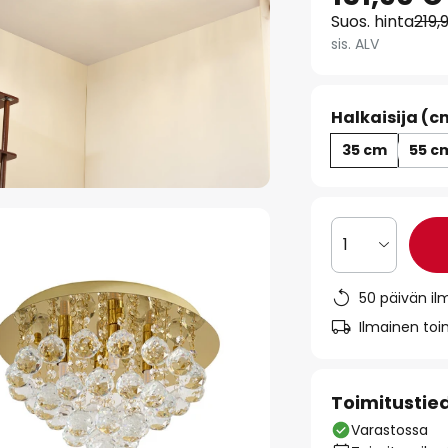
Suos. hinta
219,
sis. ALV
Halkaisija (c
35 cm
55 c
1
50 päivän il
Ilmainen toim
Toimitustie
Varastossa