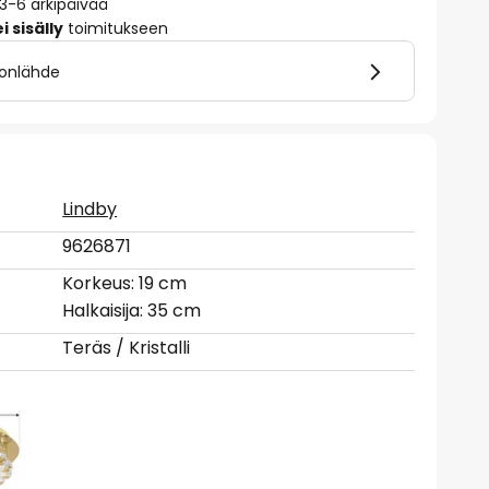
 3-6 arkipäivää
 sisälly
toimitukseen
lonlähde
Lindby
9626871
Korkeus: 19 cm
Halkaisija: 35 cm
Teräs / Kristalli