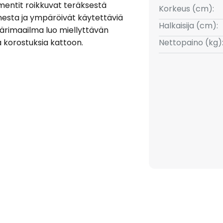
lementit roikkuvat teräksestä
Korkeus (cm):
mesta ja ympäröivät käytettäviä
Halkaisija (cm):
n värimaailma luo miellyttävän
 korostuksia kattoon.
Nettopaino (kg)
nat taittavat ja fokusoivat
la, mikä luo huoneeseen
ttovalaisin sopii erinomaisesti
asaliin ja herättää kaikkien
huoneelle tyylikkään auran ja
eksi.