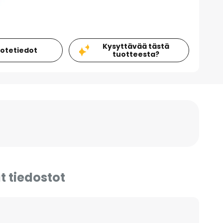
Kysyttävää tästä
uotetiedot
tuotteesta?
t tiedostot