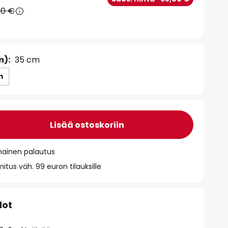
90 €
m):
35 cm
m
Lisää ostoskoriin
mainen palautus
itus väh. 99 euron tilauksille
dot