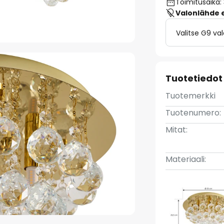
Toimitusaika:
Valonlähde ei
Valitse G9 va
Tuotetiedot
Tuotemerkki
Tuotenumero:
Mitat:
Materiaali: