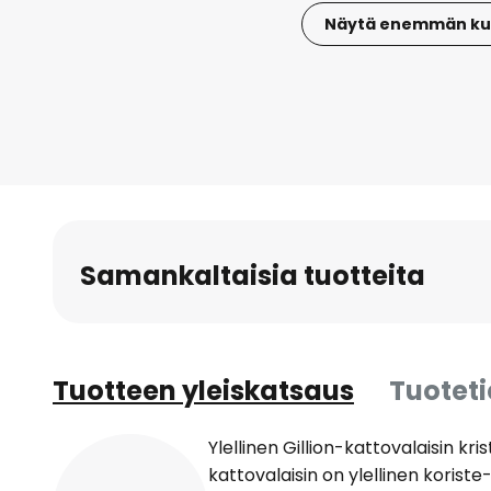
Näytä enemmän ku
Skip
to
the
beginning
of
the
images
gallery
Samankaltaisia tuotteita
Tuotteen yleiskatsaus
Tuotet
Ylellinen Gillion-kattovalaisin kris
kattovalaisin on ylellinen koriste