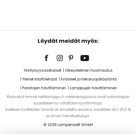
Löydät meidät myös:
Yksityisyysasetukset
Oikeudellinen huomautus
Yleiset käyttöehdot
Evästeet ja tietosuojakäytäntö
Paristojen hävittäminen
Lamppujen hävittäminen
Yliviivatut hinnat nettilamppu.fi-verkkokaupassa ovat valmistajan
suosittelemia vähittäismyyntihintoja.
Kaikkien tuotteiden hinnat on ilmoitettu euroina, sisältäen ALV 25,5 %
ja ilman toimituskuluja.
© 2026 Lampenwelt GmbH