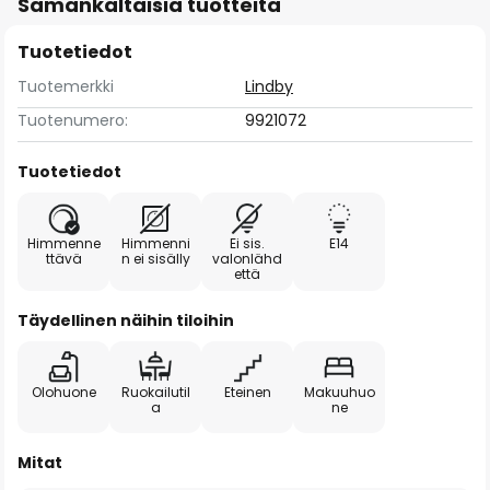
Samankaltaisia tuotteita
Tuotetiedot
Tuotemerkki
Lindby
Tuotenumero:
9921072
Tuotetiedot
Himmenne
Himmenni
Ei sis.
E14
ttävä
n ei sisälly
valonlähd
että
Täydellinen näihin tiloihin
Olohuone
Ruokailutil
Eteinen
Makuuhuo
a
ne
Mitat