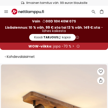
Ilmainen toimitus väh. 99 euron tilauksille
Skip
to
Content
Vain
00D 10H 40M 06S
Lisäalennus: 10 % väh. 99 €:sta tai 13 % väh. 149 €:sta
-
lähes kaikesta
Koodi:
TARJOUS
kopioi
WOW-viikko:
jopa -70 % >
Kohdevalaisimet
Skip
to
the
end
of
the
images