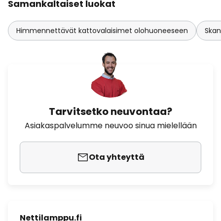
Samankaltaiset luokat
Himmennettävät kattovalaisimet olohuoneeseen
Skan
Tarvitsetko neuvontaa?
Asiakaspalvelumme neuvoo sinua mielellään
Ota yhteyttä
Nettilamppu.fi