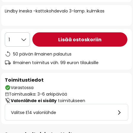
of
Lindby Ineska -kattokohdevalo 3-lamp. kulmikas
the
images
gallery
Lisää ostoskoriin
1
50 päivän ilmainen palautus
Ilmainen toimitus väh. 99 euron tilauksille
Toimitustiedot
Varastossa
Toimitusaika: 3-6 arkipäivää
Valonlähde ei sisälly
toimitukseen
Valitse E14 valonlähde