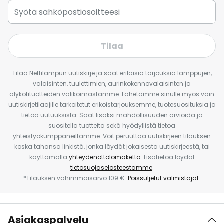
Tilaa
Tilaa Nettilampun uutiskirje ja saat erilaisia tarjouksia lamppujen,
valaisinten, tuulettimien, aurinkokennovalaisinten ja
älykotituotteiden valikoimastamme. Lähetämme sinulle myös vain
uutiskirjetilaajille tarkoitetut erikoistarjouksemme, tuotesuosituksia ja
tietoa uutuuksista. Saat lisäksi mahdollisuuden arvioida ja
suositella tuotteita sekä hyödyllistä tietoa
yhteistyökumppaneiltamme. Voit peruuttaa uutiskirjeen tilauksen
koska tahansa linkistä, jonka löydät jokaisesta uutiskirjeestä, tai
käyttämällä
yhteydenottolomaketta
. Lisätietoa löydät
tietosuojaselosteestamme
.
*Tilauksen vähimmäisarvo 109 €.
Poissuljetut valmistajat
.
Asiakaspalvelu