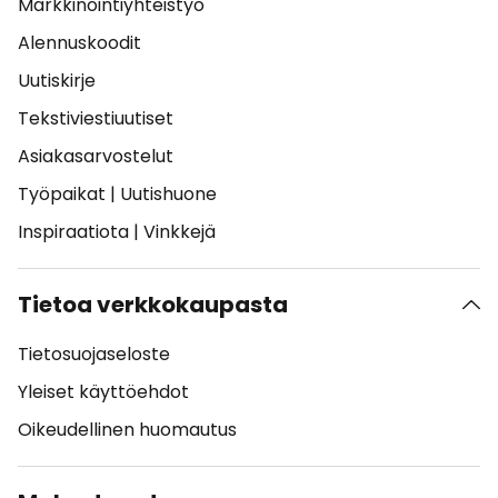
Markkinointiyhteistyö
Alennuskoodit
Uutiskirje
Tekstiviestiuutiset
Asiakasarvostelut
Työpaikat
|
Uutishuone
Inspiraatiota
|
Vinkkejä
Tietoa verkkokaupasta
Tietosuojaseloste
Yleiset käyttöehdot
Oikeudellinen huomautus