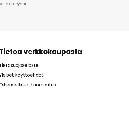
isätietoa löydät
Tietoa verkkokaupasta
Tietosuojaseloste
Yleiset käyttöehdot
Oikeudellinen huomautus