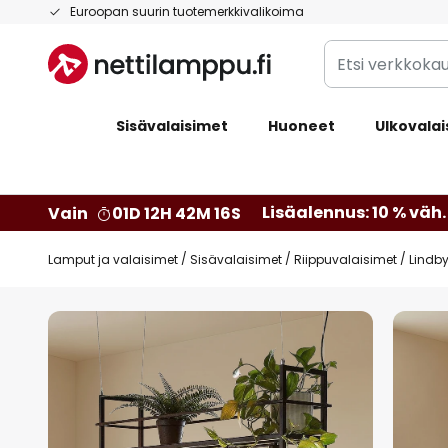
Skip
Euroopan suurin tuotemerkkivalikoima
to
Etsi
Content
verkkokaupan
valikoimasta...
Sisävalaisimet
Huoneet
Ulkovalai
Lisäalennus: 10 % väh. 
Vain
01D 12H 42M 15S
Lamput ja valaisimet
Sisävalaisimet
Riippuvalaisimet
Lindby
Skip
to
the
end
of
the