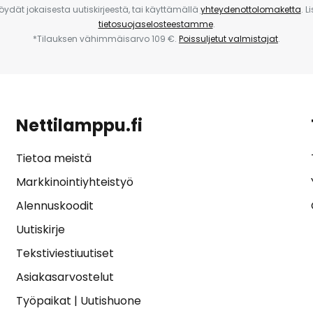
 löydät jokaisesta uutiskirjeestä, tai käyttämällä
yhteydenottolomaketta
. L
tietosuojaselosteestamme
.
*Tilauksen vähimmäisarvo 109 €.
Poissuljetut valmistajat
.
Nettilamppu.fi
Tietoa meistä
Markkinointiyhteistyö
Alennuskoodit
Uutiskirje
Tekstiviestiuutiset
Asiakasarvostelut
Työpaikat
|
Uutishuone