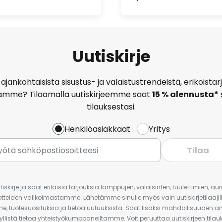
Uutiskirje
ajankohtaisista sisustus- ja valaistustrendeistä, erikoist
amme? Tilaamalla uutiskirjeemme saat
15 % alennusta*
tilauksestasi.
Henkilöasiakkaat
Yritys
Tilaa
iskirje ja saat erilaisia tarjouksia lamppujen, valaisinten, tuulettimien, a
uotteiden valikoimastamme. Lähetämme sinulle myös vain uutiskirjetilaajille
e, tuotesuosituksia ja tietoa uutuuksista. Saat lisäksi mahdollisuuden arv
yllistä tietoa yhteistyökumppaneiltamme. Voit peruuttaa uutiskirjeen til