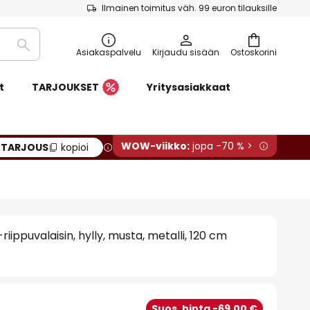
Ilmainen toimitus väh. 99 euron tilauksille
Etsi
Asiakaspalvelu
Kirjaudu sisään
Ostoskorini
t
TARJOUKSET
Yritysasiakkaat
WOW-viikko:
jopa -70 % >
:
TARJOUS
kopioi
-riippuvalaisin, hylly, musta, metalli, 120 cm
€
Suos. hinta -69,00 €