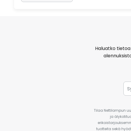
Haluatko tietoa 
alennuksist
Tilaa Nettilampun uut
ja älykotit
erikoistarjouksemm
tuotteita sekä hyöd