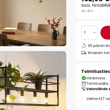
Suos. hinta
231,
sis. ALV
1
50 päivän il
Ilmainen toim
Toimitustie
Varastossa
Toimitusaika:
Valonlähde ei
Valitse E27 v