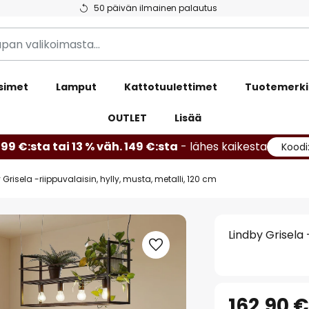
50 päivän ilmainen palautus
simet
Lamput
Kattotuulettimet
Tuotemerki
OUTLET
Lisää
99 €:sta tai 13 % väh. 149 €:sta
- lähes kaikesta
Koodi
 Grisela -riippuvalaisin, hylly, musta, metalli, 120 cm
Lindby Grisela 
162,90 