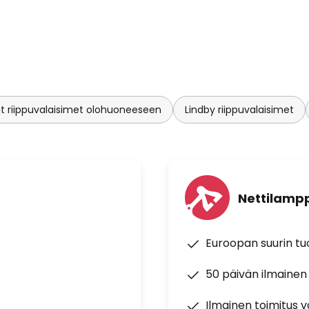
t riippuvalaisimet olohuoneeseen
Lindby riippuvalaisimet
Nettilampp
Euroopan suurin t
50 päivän ilmainen
Ilmainen toimitus vä