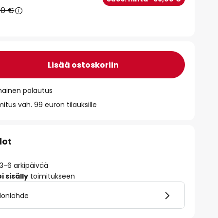
90 €
Lisää ostoskoriin
mainen palautus
itus väh. 99 euron tilauksille
dot
 3-6 arkipäivää
 sisälly
toimitukseen
alonlähde