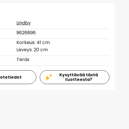
Lindby
9626896
Korkeus: 41 cm
Leveys: 20 cm
Teräs
Kysyttävää tästä
uotetiedot
tuotteesta?