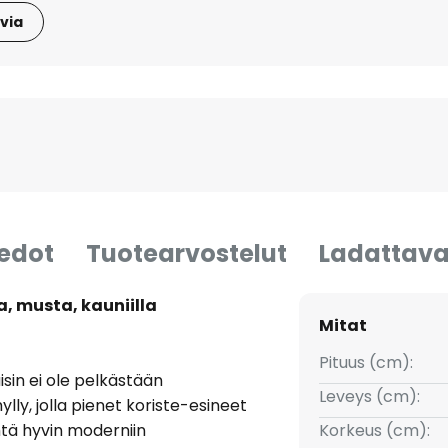
via
iedot
Tuotearvostelut
Ladattava
a, musta, kauniilla
Mitat
Pituus (cm):
sin ei ole pelkästään
Leveys (cm):
lly, jolla pienet koriste-esineet
htä hyvin moderniin
Korkeus (cm):