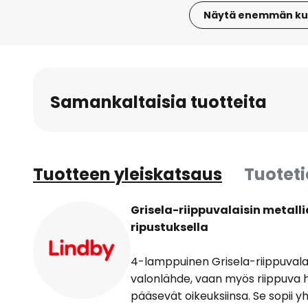
Näytä enemmän ku
Skip
to
the
beginning
Samankaltaisia tuotteita
of
the
images
gallery
Tuotteen yleiskatsaus
Tuotet
Grisela-riippuvalaisin metalli
ripustuksella
4-lamppuinen Grisela-riippuvalai
valonlähde, vaan myös riippuva hy
pääsevät oikeuksiinsa. Se sopii y