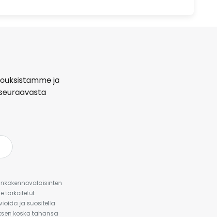
arjouksistamme ja
seuraavasta
urinkokennovalaisinten
 tarkoitetut
ioida ja suositella
auksen koska tahansa