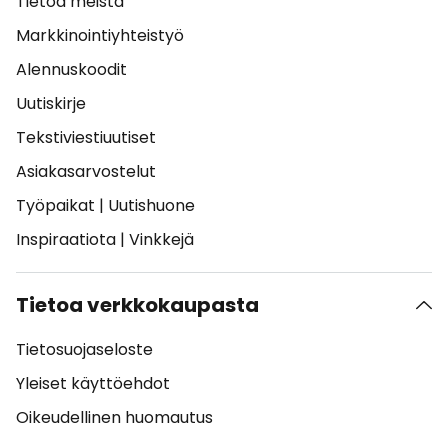
Tietoa meistä
Markkinointiyhteistyö
Alennuskoodit
Uutiskirje
Tekstiviestiuutiset
Asiakasarvostelut
Työpaikat
|
Uutishuone
Inspiraatiota
|
Vinkkejä
Tietoa verkkokaupasta
Tietosuojaseloste
Yleiset käyttöehdot
Oikeudellinen huomautus