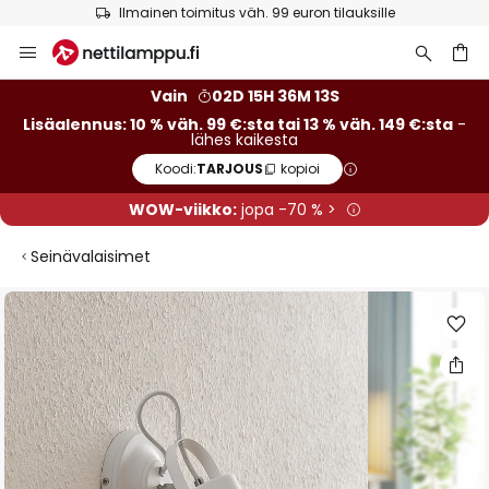
Ilmainen toimitus väh. 99 euron tilauksille
Skip
to
Content
Vain
02D 15H 36M 13S
Lisäalennus: 10 % väh. 99 €:sta tai 13 % väh. 149 €:sta
-
lähes kaikesta
Koodi:
TARJOUS
kopioi
WOW-viikko:
jopa -70 % >
Seinävalaisimet
Skip
to
the
end
of
the
images