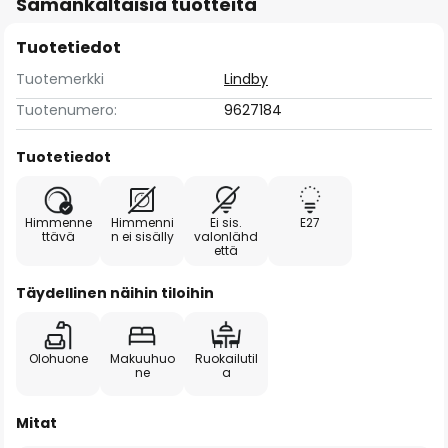
Samankaltaisia tuotteita
Tuotetiedot
Tuotemerkki
Lindby
Tuotenumero:
9627184
Tuotetiedot
Himmenne
Himmenni
Ei sis.
E27
ttävä
n ei sisälly
valonlähd
että
Täydellinen näihin tiloihin
Olohuone
Makuuhuo
Ruokailutil
ne
a
Mitat