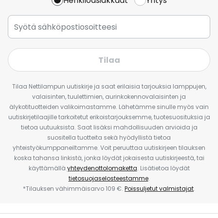
Henkilöasiakkaat
Yritys
Tilaa
Tilaa Nettilampun uutiskirje ja saat erilaisia tarjouksia lamppujen,
valaisinten, tuulettimien, aurinkokennovalaisinten ja
älykotituotteiden valikoimastamme. Lähetämme sinulle myös vain
uutiskirjetilaajille tarkoitetut erikoistarjouksemme, tuotesuosituksia ja
tietoa uutuuksista. Saat lisäksi mahdollisuuden arvioida ja
suositella tuotteita sekä hyödyllistä tietoa
yhteistyökumppaneiltamme. Voit peruuttaa uutiskirjeen tilauksen
koska tahansa linkistä, jonka löydät jokaisesta uutiskirjeestä, tai
käyttämällä
yhteydenottolomaketta
. Lisätietoa löydät
tietosuojaselosteestamme
.
*Tilauksen vähimmäisarvo 109 €.
Poissuljetut valmistajat
.