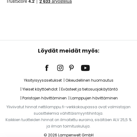
Löydät meidät myös:
Yksityisyysasetukset
Oikeudellinen huomautus
Yleiset käyttöehdot
Evästeet ja tietosuojakäytäntö
Paristojen hävittäminen
Lamppujen hävittäminen
Yliviivatut hinnat nettilamppu.fi-verkkokaupassa ovat valmistajan
suosittelemia vähittäismyyntihintoja.
Kaikkien tuotteiden hinnat on ilmoitettu euroina, sisältäen ALV 25,5 %
ja ilman toimituskuluja.
© 2026 Lampenwelt GmbH