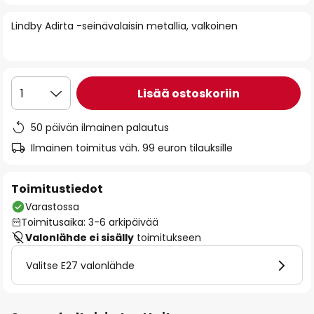
of
Lindby Adirta -seinävalaisin metallia, valkoinen
the
images
gallery
Lisää ostoskoriin
1
50 päivän ilmainen palautus
Ilmainen toimitus väh. 99 euron tilauksille
Toimitustiedot
Varastossa
Toimitusaika: 3-6 arkipäivää
Valonlähde ei sisälly
toimitukseen
Valitse E27 valonlähde