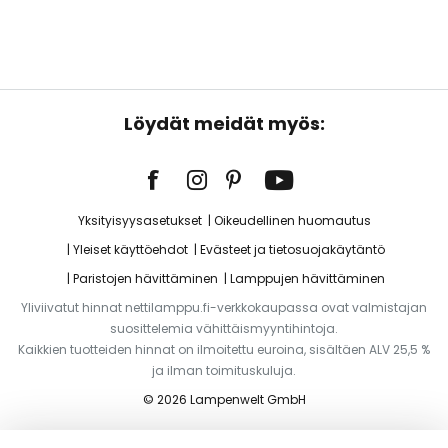
Löydät meidät myös:
Yksityisyysasetukset
Oikeudellinen huomautus
Yleiset käyttöehdot
Evästeet ja tietosuojakäytäntö
Paristojen hävittäminen
Lamppujen hävittäminen
Yliviivatut hinnat nettilamppu.fi-verkkokaupassa ovat valmistajan
suosittelemia vähittäismyyntihintoja.
Kaikkien tuotteiden hinnat on ilmoitettu euroina, sisältäen ALV 25,5 %
ja ilman toimituskuluja.
© 2026 Lampenwelt GmbH