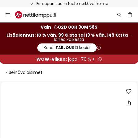
Euroopan suurin tuotemerkkivalikoima
Skip
to
Content
Vain
02D 00H 30M 57S
Lisäalennus: 10 % väh. 99 €:sta tai 13 % väh. 149 €:sta
-
lähes kaikesta
Koodi:
TARJOUS
kopioi
WOW-viikko:
jopa -70 % >
Seinävalaisimet
Skip
to
the
end
of
the
images