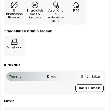
Ei
Energiateh
Valonlähd
IP44
himmenne
okas &
e
ttävissä
kestävä
vaihdettav
issa
Täydellinen näihin tiloihin
Kylpyhuon
e
Kirkkaus
Tumma
Kirkas
Erittäin kirkas
1600 Lumen
Mitat