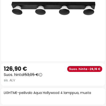
gallery
Skip
126,90 €
Suos. hinta -26,15 €
to
Suos. hinta
153,05 €
the
sis. ALV
beginning
of
LIGHTME-peilivalo Aqua Hollywood 4 lamppua, musta
the
images
gallery