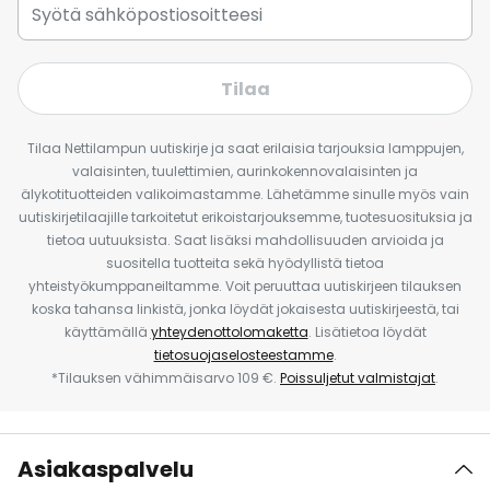
Tilaa
Tilaa Nettilampun uutiskirje ja saat erilaisia tarjouksia lamppujen,
valaisinten, tuulettimien, aurinkokennovalaisinten ja
älykotituotteiden valikoimastamme. Lähetämme sinulle myös vain
uutiskirjetilaajille tarkoitetut erikoistarjouksemme, tuotesuosituksia ja
tietoa uutuuksista. Saat lisäksi mahdollisuuden arvioida ja
suositella tuotteita sekä hyödyllistä tietoa
yhteistyökumppaneiltamme. Voit peruuttaa uutiskirjeen tilauksen
koska tahansa linkistä, jonka löydät jokaisesta uutiskirjeestä, tai
käyttämällä
yhteydenottolomaketta
. Lisätietoa löydät
tietosuojaselosteestamme
.
*Tilauksen vähimmäisarvo 109 €.
Poissuljetut valmistajat
.
Asiakaspalvelu