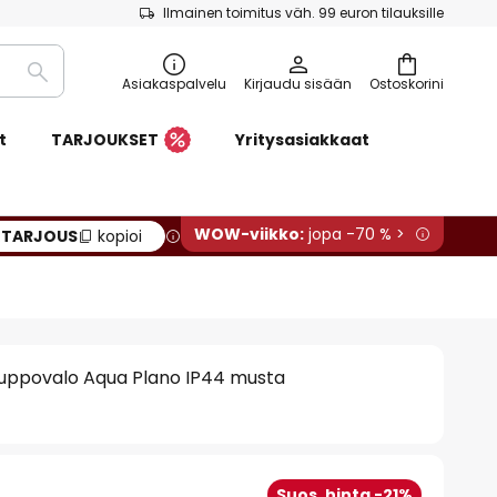
Ilmainen toimitus väh. 99 euron tilauksille
Etsi
Asiakaspalvelu
Kirjaudu sisään
Ostoskorini
t
TARJOUKSET
Yritysasiakkaat
WOW-viikko:
jopa -70 % >
:
TARJOUS
kopioi
ppovalo Aqua Plano IP44 musta
Suos. hinta -21%