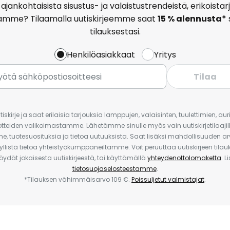
ajankohtaisista sisustus- ja valaistustrendeistä, erikoist
amme? Tilaamalla uutiskirjeemme saat
15 % alennusta*
tilauksestasi.
Henkilöasiakkaat
Yritys
Tilaa
iskirje ja saat erilaisia tarjouksia lamppujen, valaisinten, tuulettimien, a
uotteiden valikoimastamme. Lähetämme sinulle myös vain uutiskirjetilaajille
e, tuotesuosituksia ja tietoa uutuuksista. Saat lisäksi mahdollisuuden arv
yllistä tietoa yhteistyökumppaneiltamme. Voit peruuttaa uutiskirjeen til
 löydät jokaisesta uutiskirjeestä, tai käyttämällä
yhteydenottolomaketta
. L
tietosuojaselosteestamme
.
*Tilauksen vähimmäisarvo 109 €.
Poissuljetut valmistajat
.