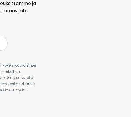
arjouksistamme ja
seuraavasta
urinkokennovalaisinten
 tarkoitetut
ioida ja suositella
auksen koska tahansa
isätietoa löydät