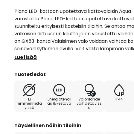
Plano LED-kattoon upotettava kattovalaisin Aqua-
varustettu Plano LED-kattoon upotettava kattoval
suunniteltu erityisesti kosteisiin tiloihin. Se antaa 
valkoisen diffuusorin kautta ja on varustettu vaihde
on GX53-kanta.Valaisimen valo voidaan vaihtaa kah
seinävalokytkimen avulla. Voit valita lämpimän valko
yleisvalon, jossa on 4000 K.- Snap-in-kiinnitys 90 
Lue lisää
käyttöikä 25 000 tuntia- Sisältää syöttökaapelin ja 
toimiva vaihdettavan LED-valonlähteen ansiosta- 
Tuotetiedot
alueella -20 °C - 40 °C
Ei
Energiatehok
Valonlähde
IP44
himmennettä
as & kestävä
vaihdettaviss
vissä
a
Täydellinen näihin tiloihin