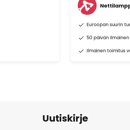
Nettilampp
Euroopan suurin t
50 päivän ilmainen
Ilmainen toimitus vä
Uutiskirje