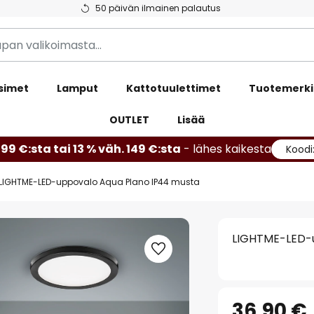
50 päivän ilmainen palautus
simet
Lamput
Kattotuulettimet
Tuotemerki
OUTLET
Lisää
99 €:sta tai 13 % väh. 149 €:sta
- lähes kaikesta
Koodi
LIGHTME-LED-uppovalo Aqua Plano IP44 musta
LIGHTME-LED-u
36,90 €