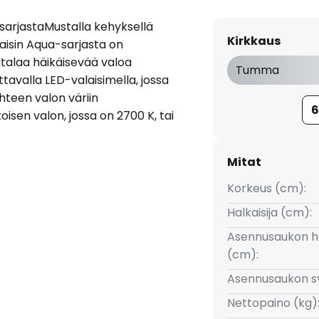
sarjastaMustalla kehyksellä
Kirkkaus
aisin Aqua-sarjasta on
matalaa häikäisevää valoa
Tumma
ttavalla LED-valaisimella, jossa
teen valon väriin
6
isen valon, jossa on 2700 K, tai
mm:n kattoleikkaukseen- Pitkä
liitäntäkotelon- Kestävästi
Mitat
Voidaan käyttää lämpötila-
Korkeus (cm):
Halkaisija (cm):
Asennusaukon ha
(cm):
Asennusaukon s
Nettopaino (kg)