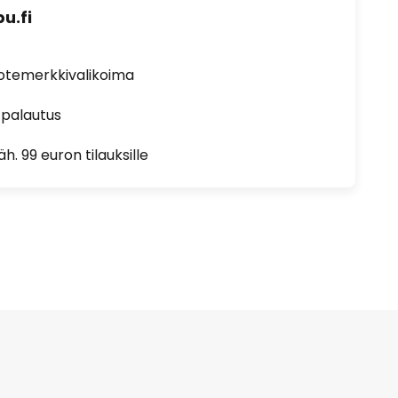
u.fi
uotemerkkivalikoima
 palautus
h. 99 euron tilauksille