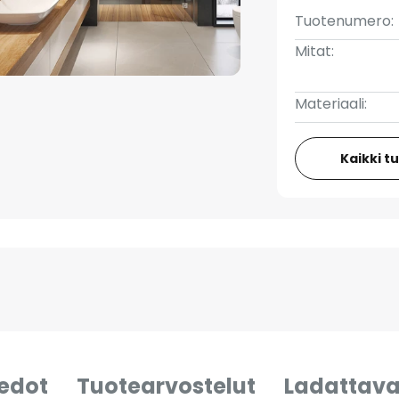
Tuotenumero:
Mitat:
Materiaali:
Kaikki t
iedot
Tuotearvostelut
Ladattava