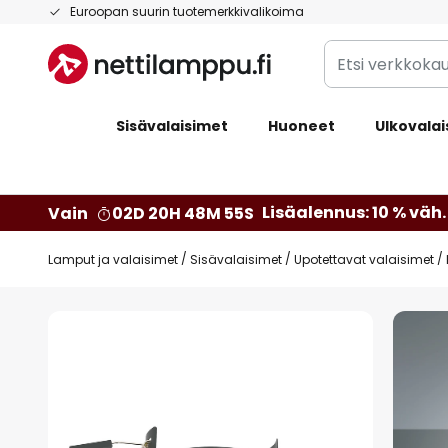
Skip
Euroopan suurin tuotemerkkivalikoima
to
Etsi
Content
verkkokaupan
valikoimasta...
Sisävalaisimet
Huoneet
Ulkovalai
Lisäalennus: 10 % väh. 
Vain
02D 20H 48M 54S
Lamput ja valaisimet
Sisävalaisimet
Upotettavat valaisimet
Skip
to
the
end
of
the