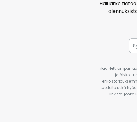
Haluatko tietoa 
alennuksist
Tilaa Nettilampun uut
ja älykotit
erikoistarjouksemm
tuotteita sekä hyöd
linkistä, jonka