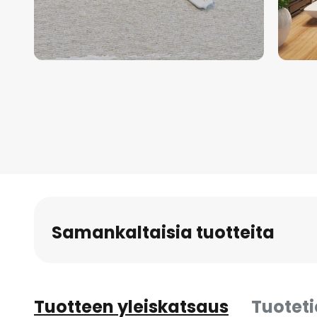
Skip
to
the
beginning
of
the
images
gallery
Samankaltaisia tuotteita
Tuotteen yleiskatsaus
Tuotet