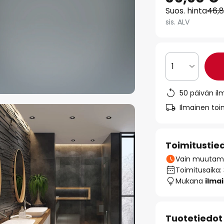
Suos. hinta
46,
sis. ALV
1
50 päivän il
Ilmainen toim
Toimitustie
Vain muutamia
Toimitusaika:
Mukana
ilma
Tuotetiedot