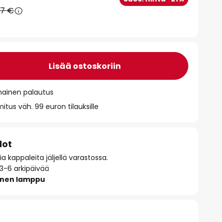
87 €
Lisää ostoskoriin
mainen palautus
itus väh. 99 euron tilauksille
dot
 kappaleita jäljellä varastossa.
 3-6 arkipäivää
inen lamppu